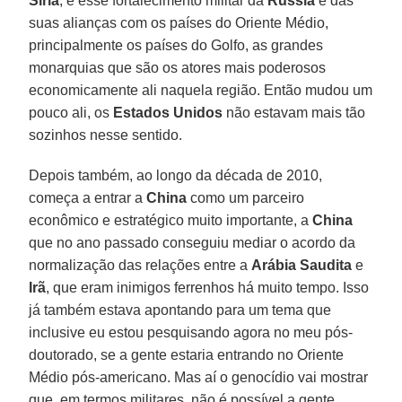
Síria
, e esse fortalecimento militar da
Rússia
e das
suas alianças com os países do Oriente Médio,
principalmente os países do Golfo, as grandes
monarquias que são os atores mais poderosos
economicamente ali naquela região. Então mudou um
pouco ali, os
Estados Unidos
não estavam mais tão
sozinhos nesse sentido.
Depois também, ao longo da década de 2010,
começa a entrar a
China
como um parceiro
econômico e estratégico muito importante, a
China
que no ano passado conseguiu mediar o acordo da
normalização das relações entre a
Arábia Saudita
e
Irã
, que eram inimigos ferrenhos há muito tempo. Isso
já também estava apontando para um tema que
inclusive eu estou pesquisando agora no meu pós-
doutorado, se a gente estaria entrando no Oriente
Médio pós-americano. Mas aí o genocídio vai mostrar
que, em termos militares, não é possível a gente