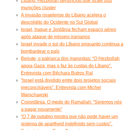
Líbano: Hezbollah denunciou que Israel usa
munições cluster
A invasão israelense do Líbano acelera o
descrédito do Ocidente no Sul Global
Israel, Iraque e Jordânia fecham espaço aéreo
após ataque de mísseis iranianos
Israel invade o sul do Líbano enquanto continua a
bombardear o país
Beirute, o patriarca dos maronitas: “O Hezbollah
apoia Gaza, mas o faz às custas do Líbano”.
Entrevista com Béchara Butros Raï
“Israel está dividido entre dois projetos sociais
irreconciliáveis”. Entrevista com Michel
Warschawski
Cisjordânia. O medo do Ramallah: “Seremos nós
a pagar novamente”
“O 7 de outubro mostra que não pode haver um
sistema de apartheid indefinido sem custos”.