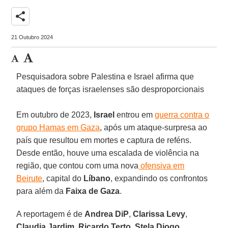
share
21 Outubro 2024
Pesquisadora sobre Palestina e Israel afirma que
ataques de forças israelenses são desproporcionais
Em outubro de 2023,
Israel
entrou em
guerra contra o
grupo Hamas em Gaza
, após um ataque-surpresa ao
país que resultou em mortes e captura de reféns.
Desde então, houve uma escalada de violência na
região, que contou com uma nova
ofensiva em
Beirute
, capital do
Líbano
, expandindo os confrontos
para além da
Faixa de Gaza
.
A reportagem é de
Andrea DiP
,
Clarissa Levy
,
Claudia Jardim
,
Ricardo Terto
,
Stela Diogo
,