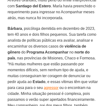
Árvores Grandes, muito perto do limite interprovincial
com
Santiago del Estero
. María havia preenchido o
requerimento para ingressar no Acompanhar meses
atrás, mas nunca foi incorporada.
Bárbara
, psicóloga demitida em dezembro de 2023,
tem 40 anos e dois filhos pequenos. Sua tarefa como
analista de políticas públicas era avaliar, analisar e
encaminhar os diversos casos de
violência de
gênero
do
Programa Acompanhar
no
norte do
país
, nas províncias de Misiones, Chaco e Formosa.
“Há muitas mulheres que estão passando por
momentos difíceis, sem nenhum tipo de ajuda, e
muitas conseguiram ter coragem de denunciar ou
pedir ajuda ao
Estado
, e essas vítimas têm que voltar
para casa para o seu
agressor
ou o encontram na
cidade. Minha situação pessoal é complexa, pois
passamos o verão super apertados financeiramente.
Meu companheiro, pai dos meus filhos, também