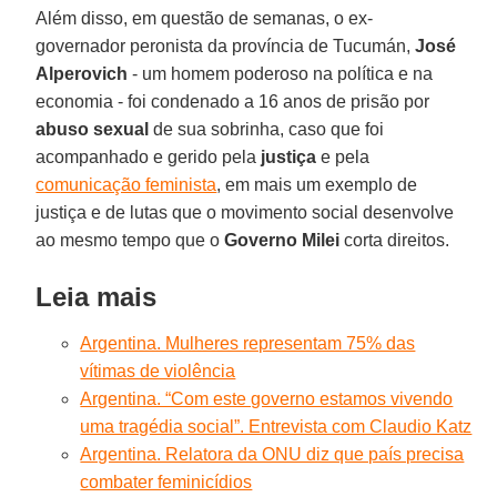
Além disso, em questão de semanas, o ex-
governador peronista da província de Tucumán,
José
Alperovich
- um homem poderoso na política e na
economia - foi condenado a 16 anos de prisão por
abuso sexual
de sua sobrinha, caso que foi
acompanhado e gerido pela
justiça
e pela
comunicação feminista
, em mais um exemplo de
justiça e de lutas que o movimento social desenvolve
ao mesmo tempo que o
Governo Milei
corta direitos.
Leia mais
Argentina. Mulheres representam 75% das
vítimas de violência
Argentina. “Com este governo estamos vivendo
uma tragédia social”. Entrevista com Claudio Katz
Argentina. Relatora da ONU diz que país precisa
combater feminicídios