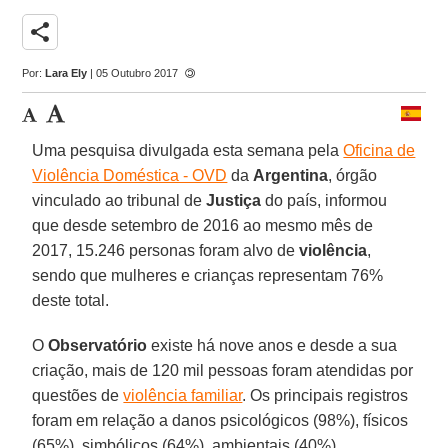
share
Por:
Lara Ely
| 05 Outubro 2017
Uma pesquisa divulgada esta semana pela
Oficina de
Violência Doméstica - OVD
da
Argentina
, órgão
vinculado ao tribunal de
Justiça
do país, informou
que desde setembro de 2016 ao mesmo mês de
2017, 15.246 personas foram alvo de
violência
,
sendo que mulheres e crianças representam 76%
deste total.
O
Observatório
existe há nove anos e desde a sua
criação, mais de 120 mil pessoas foram atendidas por
questões de
violência familiar
. Os principais registros
foram em relação a danos psicológicos (98%), físicos
(65%), simbólicos (64%), ambientais (40%),