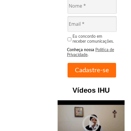
Eu concordo em
receber comunicações.
Conheça nossa
Política de
Privacidade
.
Vídeos IHU
play_circle_outline