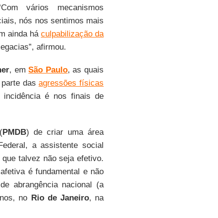
“Com vários mecanismos
iais, nós nos sentimos mais
ém ainda há
culpabilização da
egacias”, afirmou.
her
, em
São Paulo
, as quais
 parte das
agressões físicas
incidência é nos finais de
(
PMDB
) de criar uma área
ederal, a assistente social
ue talvez não seja efetivo.
afetiva é fundamental e não
e abrangência nacional (a
anos, no
Rio de Janeiro
, na