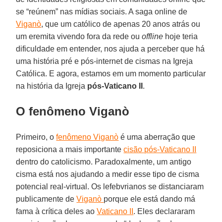
se “reúnem” nas mídias sociais. A saga online de
Viganò
, que um católico de apenas 20 anos atrás ou
um eremita vivendo fora da rede ou
offline
hoje teria
dificuldade em entender, nos ajuda a perceber que há
uma história pré e pós-internet de cismas na Igreja
Católica. E agora, estamos em um momento particular
na história da Igreja
pós-Vaticano II
.
O fenômeno Viganò
Primeiro, o
fenômeno Viganò
é uma aberração que
reposiciona a mais importante
cisão pós-Vaticano II
dentro do catolicismo. Paradoxalmente, um antigo
cisma está nos ajudando a medir esse tipo de cisma
potencial real-virtual. Os lefebvrianos se distanciaram
publicamente de
Viganò
porque ele está dando má
fama à crítica deles ao
Vaticano II
. Eles declararam