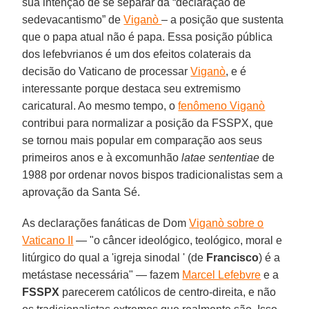
sua intenção de se separar da “declaração de
sedevacantismo” de
Viganò
– a posição que sustenta
que o papa atual não é papa. Essa posição pública
dos lefebvrianos é um dos efeitos colaterais da
decisão do Vaticano de processar
Viganò
, e é
interessante porque destaca seu extremismo
caricatural. Ao mesmo tempo, o
fenômeno Viganò
contribui para normalizar a posição da FSSPX, que
se tornou mais popular em comparação aos seus
primeiros anos e à excomunhão
latae sententiae
de
1988 por ordenar novos bispos tradicionalistas sem a
aprovação da Santa Sé.
As declarações fanáticas de Dom
Viganò sobre o
Vaticano II
— "o câncer ideológico, teológico, moral e
litúrgico do qual a 'igreja sinodal ' (de
Francisco
) é a
metástase necessária" — fazem
Marcel Lefebvre
e a
FSSPX
parecerem católicos de centro-direita, e não