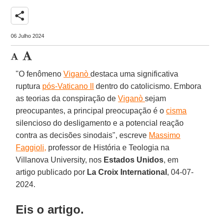
share
06 Julho 2024
"O fenômeno
Viganò
destaca uma significativa
ruptura
pós-Vaticano II
dentro do catolicismo. Embora
as teorias da conspiração de
Viganò
sejam
preocupantes, a principal preocupação é o
cisma
silencioso do desligamento e a potencial reação
contra as decisões sinodais", escreve
Massimo
Faggioli,
professor de História e Teologia na
Villanova University, nos
Estados Unidos
, em
artigo publicado por
La Croix International
, 04-07-
2024.
Eis o artigo.