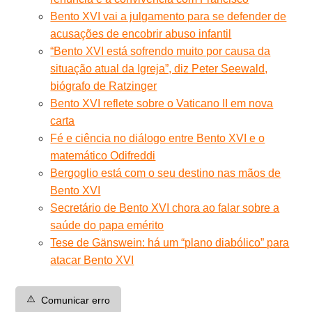
Bento XVI vai a julgamento para se defender de
acusações de encobrir abuso infantil
“Bento XVI está sofrendo muito por causa da
situação atual da Igreja”, diz Peter Seewald,
biógrafo de Ratzinger
Bento XVI reflete sobre o Vaticano II em nova
carta
Fé e ciência no diálogo entre Bento XVI e o
matemático Odifreddi
Bergoglio está com o seu destino nas mãos de
Bento XVI
Secretário de Bento XVI chora ao falar sobre a
saúde do papa emérito
Tese de Gänswein: há um “plano diabólico” para
atacar Bento XVI
⚠️
Comunicar erro