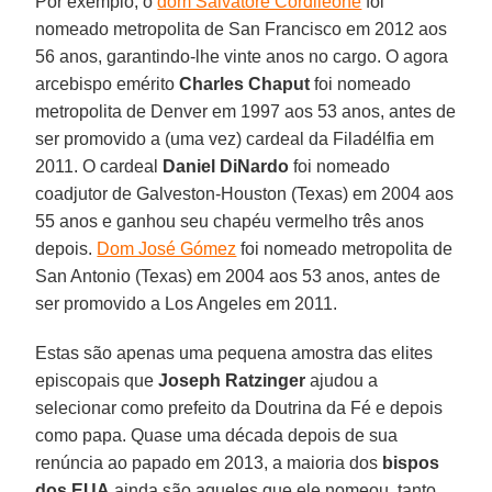
Por exemplo, o
dom Salvatore Cordileone
foi
nomeado metropolita de San Francisco em 2012 aos
56 anos, garantindo-lhe vinte anos no cargo. O agora
arcebispo emérito
Charles Chaput
foi nomeado
metropolita de Denver em 1997 aos 53 anos, antes de
ser promovido a (uma vez) cardeal da Filadélfia em
2011. O cardeal
Daniel DiNardo
foi nomeado
coadjutor de Galveston-Houston (Texas) em 2004 aos
55 anos e ganhou seu chapéu vermelho três anos
depois.
Dom José Gómez
foi nomeado metropolita de
San Antonio (Texas) em 2004 aos 53 anos, antes de
ser promovido a Los Angeles em 2011.
Estas são apenas uma pequena amostra das elites
episcopais que
Joseph Ratzinger
ajudou a
selecionar como prefeito da Doutrina da Fé e depois
como papa. Quase uma década depois de sua
renúncia ao papado em 2013, a maioria dos
bispos
dos EUA
ainda são aqueles que ele nomeou, tanto