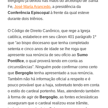
Bergoglio já deixou nas mãos do arcebispo de Santa
Fe,
José María Arancedo
, a presidência da
Conferência
Episcopal
à frente da qual esteve
durante dois triênios.
O Código de Direito Canônico, que rege a Igreja
católica, estabelece em seu cânon 401 parágrafo 1º
que “ao bispo diocesano que tenha completado
setenta e cinco anos de idade se lhe roga que
apresente sua renúncia de seu ofício ao
Sumo
Pontífice
, o qual proverá tendo em conta as
circunstâncias”. Ninguém pode confirmar como certo
que
Bergoglio
tenha apresentado a sua renúncia.
Também não há informação oficial a respeito e é
pouco provável que a haja, sobretudo tendo em conta
o estilo do cardeal portenho. Mas, atendendo também
à forma de agir de
Bergoglio
, as fontes eclesiásticas
asseguram que o cardeal realizou esse trâmite,