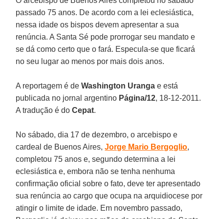
O arcebispo de Buenos Aires completou no sábado
passado 75 anos. De acordo com a lei eclesiástica,
nessa idade os bispos devem apresentar a sua
renúncia. A Santa Sé pode prorrogar seu mandato e
se dá como certo que o fará. Especula-se que ficará
no seu lugar ao menos por mais dois anos.
A reportagem é de
Washington Uranga
e está
publicada no jornal argentino
Página/12
, 18-12-2011.
A tradução é do
Cepat
.
No sábado, dia 17 de dezembro, o arcebispo e
cardeal de Buenos Aires,
Jorge Mario Bergoglio
,
completou 75 anos e, segundo determina a lei
eclesiástica e, embora não se tenha nenhuma
confirmação oficial sobre o fato, deve ter apresentado
sua renúncia ao cargo que ocupa na arquidiocese por
atingir o limite de idade. Em novembro passado,