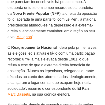
que pareciam inconcebíveis há pouco tempo. A
esquerda uniu-se em tempo recorde sob a bandeira
da
Nova Frente Popular (NFP)
, a direita da oposição
foi dilacerada [e uma parte foi com Le Pen], a maioria
presidencial afundou-se na depressão e a extrema-
direita silenciosamente caminhou em direção ao seu
alvo:
Matignon
".
O
Reagrupamento Nacional
lidera pela primeira vez
as eleições legislativas e fá-lo com uma participação
recorde: 67%, a mais elevada desde 1981, o que
refuta a tese de que a extrema direita beneficia da
abstenção. “Nunca os lepenistas, relegados durante
décadas ao canto dos atormentados ideologicamente,
alcançaram o lugar central que ocupam hoje nesta
sociedade”, resumiu o correspondente do
El País
,
Marc Bassets
, na sua crônica eleitoral.
Na verdade, depois de assumir o controlo da antiga