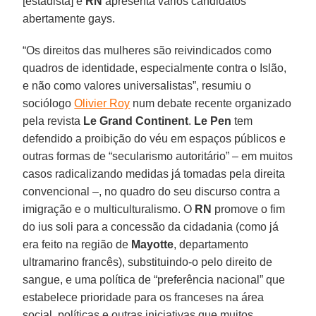
[estadista] e
RN
apresenta vários candidatos
abertamente gays.
“Os direitos das mulheres são reivindicados como
quadros de identidade, especialmente contra o Islão,
e não como valores universalistas”, resumiu o
sociólogo
Olivier Roy
num debate recente organizado
pela revista
Le Grand Continent
.
Le Pen
tem
defendido a proibição do véu em espaços públicos e
outras formas de “secularismo autoritário” – em muitos
casos radicalizando medidas já tomadas pela direita
convencional –, no quadro do seu discurso contra a
imigração e o multiculturalismo. O
RN
promove o fim
do ius soli para a concessão da cidadania (como já
era feito na região de
Mayotte
, departamento
ultramarino francês), substituindo-o pelo direito de
sangue, e uma política de “preferência nacional” que
estabelece prioridade para os franceses na área
social. políticas e outras iniciativas que muitos