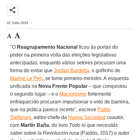
share
02 Julho 2024
"O
Reagrupamento Nacional
ficou às portas do
poder na primeira volta das eleições legislativas
antecipadas, enquanto vários setores procuram uma
forma de evitar que
Jordan Bardella
, o golfinho de
Marine Le Pen
, se torne primeiro-ministro. A esquerda
unificada na
Nova Frente Popular
– que conquistou
o segundo lugar – e o
Macronismo
fortemente
enfraquecido procuram impulsionar o voto de barreira,
que na prática parece incerto", escreve
Pablo
Stefanoni
, editor-chefe da
Nueva Sociedad
coautor,
com
Martín Baña
, do livro
Todo lo que necesitás
saber sobre la Revolución rusa
(Paidós, 2017) e autor