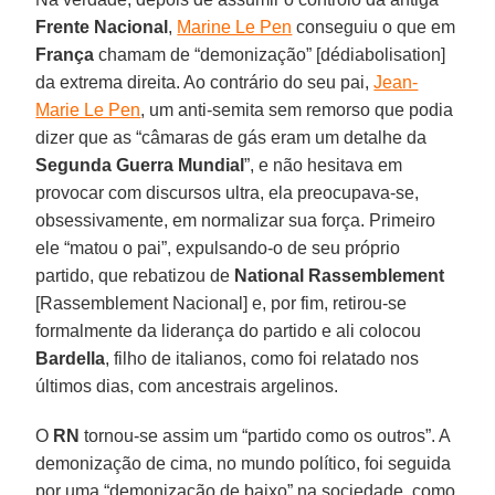
Frente Nacional
,
Marine Le Pen
conseguiu o que em
França
chamam de “demonização” [dédiabolisation]
da extrema direita. Ao contrário do seu pai,
Jean-
Marie Le Pen
, um anti-semita sem remorso que podia
dizer que as “câmaras de gás eram um detalhe da
Segunda Guerra Mundial
”, e não hesitava em
provocar com discursos ultra, ela preocupava-se,
obsessivamente, em normalizar sua força. Primeiro
ele “matou o pai”, expulsando-o de seu próprio
partido, que rebatizou de
National Rassemblement
[Rassemblement Nacional] e, por fim, retirou-se
formalmente da liderança do partido e ali colocou
Bardella
, filho de italianos, como foi relatado nos
últimos dias, com ancestrais argelinos.
O
RN
tornou-se assim um “partido como os outros”. A
demonização de cima, no mundo político, foi seguida
por uma “demonização de baixo” na sociedade, como