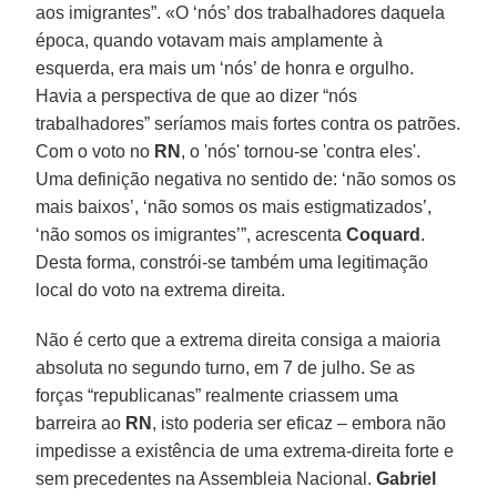
aos imigrantes”. «O ‘nós’ dos trabalhadores daquela
época, quando votavam mais amplamente à
esquerda, era mais um ‘nós’ de honra e orgulho.
Havia a perspectiva de que ao dizer “nós
trabalhadores” seríamos mais fortes contra os patrões.
Com o voto no
RN
, o 'nós' tornou-se 'contra eles'.
Uma definição negativa no sentido de: ‘não somos os
mais baixos’, ‘não somos os mais estigmatizados’,
‘não somos os imigrantes’”, acrescenta
Coquard
.
Desta forma, constrói-se também uma legitimação
local do voto na extrema direita.
Não é certo que a extrema direita consiga a maioria
absoluta no segundo turno, em 7 de julho. Se as
forças “republicanas” realmente criassem uma
barreira ao
RN
, isto poderia ser eficaz – embora não
impedisse a existência de uma extrema-direita forte e
sem precedentes na Assembleia Nacional.
Gabriel