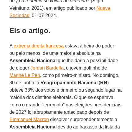
de
¿La rebeldía se volvió de derecha?
(Siglo
Veintiuno, 2021), em artigo publicado por
Nueva
Sociedad
, 01-07-2024.
Eis o artigo.
A
extrema direita francesa
estava à beira do poder –
ou pelo menos, de uma maioria absoluta na
Assembleia Nacional
que lhe daria a possibilidade
de eleger
Jordan Bardella
, o jovem golfinho de
Marine Le Pen
, como primeiro-ministro. No domingo,
30 de junho, o
Reagrupamento Nacional
(
RN
)
obteve 33% dos votos e primeiro ou segundo lugar na
maioria dos distritos eleitorais. O que se esperava
como o grande “terremoto” nas eleições presidenciais
de 2027 foi abruptamente antecipado depois de
Emmanuel Macron
dissolver surpreendentemente a
Assembleia Nacional
devido ao fracasso da lista da