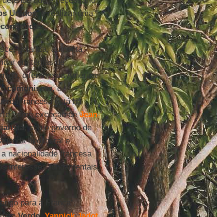
, defende que é necessário
os Unidos
, e realizar uma
econômicas
.
sce, polariza, aumenta
fundar em temas de
migo, diferente da América
 o
comunismo
, o
uerda francesa está há
orte - com exceção de
Jean
-
ialista
, sob o governo de
agenda neoliberal e
r a nacionalidade francesa
os interesses fundamentais
erigo para a França”,
idato
Verde
,
Yannick
Jadot
,