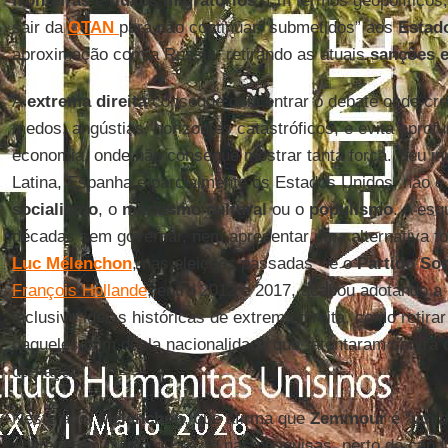
fronteiras
e
fluxos
migratórios
. Em termos geopolíticos
sair da
OTAN
para não continuar “submetidos” aos
Estad
aproximação com a Rússia, retirando as atuais
sanções
A
extrema
direita
consegue concentrar o debate onde cre
medos, angústias, horizontes catastróficos, e evita apro
economia, onde não consegue mostrar tanta força. Seu ini
Latina, Espanha e parcialmente os Estados Unidos, não é
socialismo
, o
marxismo
cultural
ou o
populismo
. A esq
décadas sem governar, nem apresentar uma alternativa f
Luc Mélenchon
, nas eleições passadas - e o
Partido
Soc
François Hollande
, entre 2012 e 2017, acabou adotando a 
inclusive ideias históricas de extrema direita, como retira
daqueles com dupla nacionalidade que “atentaram contra 
da nação”.
Neste ano,
Mélenchon
, que afirma que
Zemmour
é “um p
aparece em quinto ou sexto nas pesquisas, perto do cand