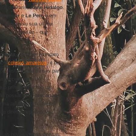
eita de Paris,
Anne Hidalgo
.
emmour
e
Le
Pen
, e em
o conseguiu sua última
ano de prisão – que
direita
, após um mandato
 dos
coletes amarelos
, e pela
nda restam sete meses para
ta porcentagem de
 o primeiro partido da
não possam ser descartadas,
orma anunciada há algum
e direita, repetindo-se,
ssas novas/velhas direitas.