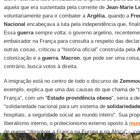
aquela que era sustentada pela corrente de
Jean
-
Marie L
voluntariamente para ir combater a
Argélia
, quando a
Fre
Nacional
encabeçava a luta pela independência que, fina
Essa
guerra
sempre volta: o governo argelino, recentem
embaixador na França para consulta a respeito das decl
outras coisas, criticou a “história oficial” construída pela
A
colonização e a
guerra
.
Macron
, que pode ser uma coisa,
contrário, busca votos à direita.
A imigração está no centro de todo o discurso de
Zemmo
exemplo, explica que uma das causas do que chama de “t
França”, com um “
Estado
providência
obeso
”, seria a 
“solidariedade nacional para um sistema de
solidariedad
hospitais, a seguridade social ao mundo inteiro”. Sua prop
liberalismo interno, o protecionismo externo oposto à
mun
de querer “dissolver a França na Europa e na África” -, 