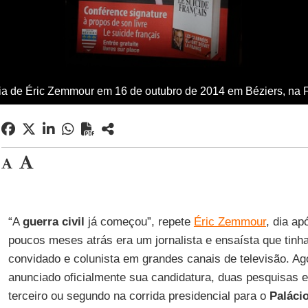
ia de Éric Zemmour em 16 de outubro de 2014 em Béziers, na Fr
“A
guerra
civil
já começou”, repete
Éric Zemmour
, dia ap
poucos meses atrás era um jornalista e ensaísta que tin
convidado e colunista em grandes canais de televisão. Ag
anunciado oficialmente sua candidatura, duas pesquisas 
terceiro ou segundo na corrida presidencial para o
Paláci