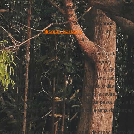
na frente do
Partido
Socialista
com a figura da atual pref
Em primeiro lugar está
Macron
, em segundo ou terceiro
Z
quarto está o partido de direita
Os
Republicanos
– que nã
presidência, com
Nicolas
Sarkozy
recém-condenado a um 
escolherá seu candidato em dezembro.
Trata-se de um arco orientado de forma acentuada para a
de
Macron
marcado por
grandes mobilizações
, como a
pandemia e as diferentes quarentenas implementadas. Ai
as eleições e algumas pesquisas também indicam uma al
abstenção que chegaria a 48%, recordando o ditado de que
França
é a abstenção. Embora surpresas e reviravoltas 
no momento, o mapa assume, segundo as pesquisas, a f
tempo: um segundo turno entre
Macron
e uma das forças d
talvez, o cenário de 2017.
Zemmour
faz parte da tendência atual de crescimento de