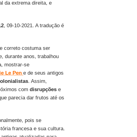
al da extrema direita, e
12
, 09-10-2021. A tradução é
te correto costuma ser
, durante anos, trabalhou
a, mostrar-se
ie
Le
Pen
e de seus antigos
olonialistas
. Assim,
 próximos com
disrupções
e
que parecia dar frutos até os
.
onalmente, pois se
tória francesa e sua cultura.
antigas atualizadas para