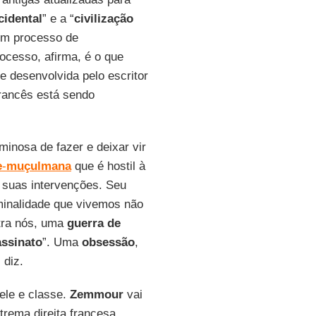
cidental
” e a “
civilização
 um processo de
ocesso, afirma, é o que
e desenvolvida pelo escritor
francês está sendo
minosa de fazer e deixar vir
e
-
muçulmana
que é hostil à
 suas intervenções. Seu
minalidade que vivemos não
tra nós, uma
guerra
de
assinato
”. Uma
obsessão
,
, diz.
ele e classe.
Zemmour
vai
xtrema direita francesa,