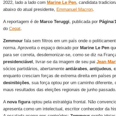
2022, lado a lado com
Marine
Le
Pen
, candidata tradicion
abaixo do atual presidente,
Emmanuel Macron
.
A reportagem é de
Marco Teruggi
, publicada por
Página
/
do
Cepat
.
Zemmour
fala sem filtros em um país onde o politicamen
norma. Aproveita o espaço deixado por
Marine
Le
Pen
que
para ser correta, desdemonizar-se, como se diz na Franç
presidenciável
, livrar-se da imagem de seu pai
Jean
-
Mar
sócios partidários, abertamente
antiárabes
,
antijudeus
,
c
enquanto cresciam forças de extrema direita em países
desinibições
, sua força optou por um caminho diferente, 
maus resultados das eleições regionais de junho passado
A
nova
figura
optou pela estratégia frontal. Não convenci
apresenta como um intelectual, escritor conhecedor da his
A escalada ocorre nos conteúdos:
Zemmour
expõe ideias 