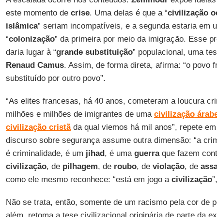
este momento de
crise
. Uma delas é que a “
civilização
o
islâmica
” seriam incompatíveis, e a segunda estaria em
“
colonização
” da primeira por meio da imigração. Esse pr
daria lugar à “
grande
substituição
” populacional, uma tes
Renaud Camus
. Assim, de forma direta, afirma: “o povo 
substituído por outro povo”.
“As elites francesas, há 40 anos, cometeram a loucura cri
milhões e milhões de imigrantes de uma
civilização
árab
civilização
cristã
da qual viemos há mil anos”, repete em
discurso sobre segurança assume outra dimensão: “a cri
é criminalidade, é um
jihad
, é uma
guerra
que fazem con
civilização
, de
pilhagem
, de
roubo
, de
violação
, de
ass
como ele mesmo reconhece: “está em jogo a
civilização
”
Não se trata, então, somente de um racismo pela cor de p
além, retoma a tese civilizacional originária de parte da e