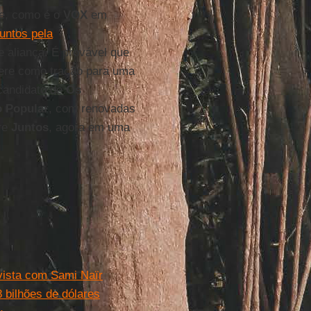
te, como é o
VOX
em
untos pela
e aliança. É provável que
pere como tração para uma
 candidato de
Os
o
Popular
, com renovadas
re
Juntos
, agora em uma
evista com Sami Naïr
 bilhões de dólares