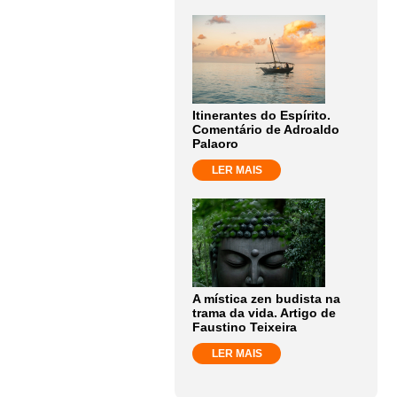
Itinerantes do Espírito.
Comentário de Adroaldo
Palaoro
LER MAIS
A mística zen budista na
trama da vida. Artigo de
Faustino Teixeira
LER MAIS