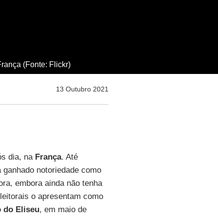
ança (Fonte: Flickr)
13 Outubro 2021
ós dia, na
França
. Até
ha ganhado notoriedade como
ora, embora ainda não tenha
eleitorais o apresentam como
o
do Eliseu
, em maio de