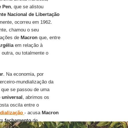
e
Pen
, que se alistou
nte Nacional de Libertação
lmente, ocorreu em 1962.
ente, chamou o seu
arações de
Macron
que, entre
rgélia
em relação à
 outra, ou totalmente o
ur
. Na economia, por
erceiro-mundialização da
de que se passou de uma
e
universal
, abrimos os
osta oscila entre o
dialização
- acusa
Macron
com
fechamento
de