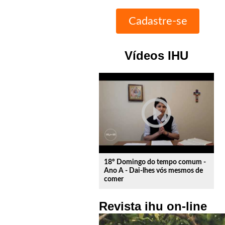
Vídeos IHU
play_circle_outline
18º Domingo do tempo comum -
Ano A - Dai-lhes vós mesmos de
comer
Revista ihu on-line