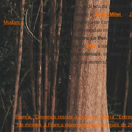
Nesse caso, uma emergência mais à direita da já existen
relação ao
Partido
Popular
[Espanha] e
Javier Milei
ao
J
Mudança
[Argentina], em uma estratégia de concorrência 
sua gravitação, apoiada pelo grande impulso midiático, o
maior
direitização
de
Macron
,
Marine
Le Pen
e o futuro
Republicanos
. Semelhante ao efeito
VOX
sobre o
Partid
bandeiras anticomunistas
e
pró
-
coloniais
, ou
Milei
sob
cruzada para retirar a indenização por demissão.
Leia mais
França. “Devemos resistir à lógica da guerra”. Entr
“No mínimo, a França deveria reembolsar mais de 28