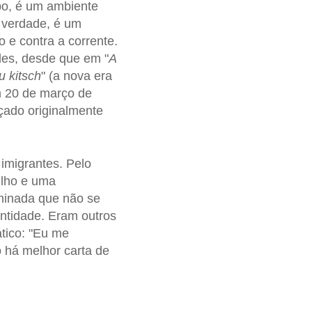
mpo, é um ambiente
 verdade, é um
 e contra a corrente.
des, desde que em "
A
u kitsch
" (a nova era
 20 de março de
nçado originalmente
imigrantes. Pelo
filho e uma
uminada que não se
ntidade. Eram outros
ático: "Eu me
o há melhor carta de