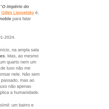
"
O império do
s
Gilles Lipovetsky
é,
noble
para falar
01-2024.
início, na ampla sala
pes
. Mas, ao mesmo
e um quarto nem um
a de luxo não me
pensar nele. Não sem
ao passado, mas ao
 luxo não apenas
plica a humanidade.
símil: um bairro e