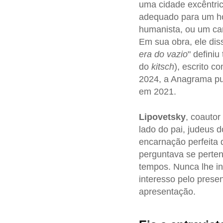
uma cidade excêntric
adequado para um ho
humanista, ou um car
Em sua obra, ele di
era do vazio
" defini
do
kitsch
), escrito c
2024, a Anagrama pub
em 2021.
Lipovetsky
, coautor
lado do pai, judeus d
encarnação perfeita
perguntava se perte
tempos. Nunca lhe int
interesso pelo prese
apresentação.