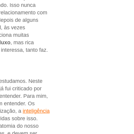
ndo. Isso nunca
 relacionamento com
depois de alguns
l, às vezes
iona muitas
luxo
, mas rica
nteressa, tanto faz.
 estudamos. Neste
 fui criticado por
 entender. Para mim,
em entender. Os
lização, a
inteligência
idas sobre isso.
anatomia do nosso
as, e devem ser