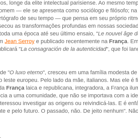
os, longe da elite intelectual parisiense. Ao mesmo te
mem — ele se apresenta como sociólogo e filósofo; na
tógrafo de seu tempo — que pensa em seu próprio ritmo
ssecou as transformações profundas em nossas socieda
u toda uma época até seu último ensaio, "
Le nouvel âge d
om
Jean Serroy
e publicado recentemente na
França
. Em
licará "
La consagración de la autenticidad
", que foi la
 de "
O luxo eterno
", cresceu em uma família modesta de 
o leste europeu. Pelo lado da mãe, italianos. Mas ele é 
 da
França
laica e republicana, integradora, a França il
ncia a uma comunidade, que não se importava com a ide
eressou investigar as origens ou reivindicá-las. E é enf
nte e pelo futuro. O passado, não. De jeito nenhum". Nã