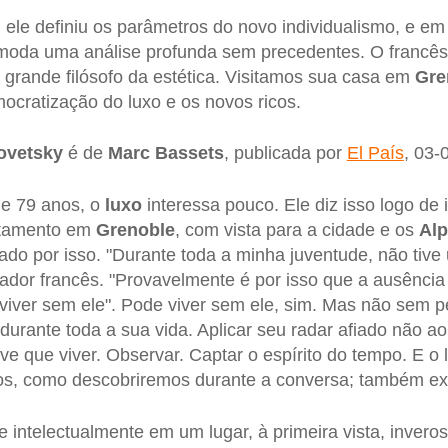
, ele definiu os parâmetros do novo individualismo, e em 
à moda uma análise profunda sem precedentes. O francê
 grande filósofo da estética. Visitamos sua casa em
Gre
mocratização do luxo e os novos ricos.
ovetsky
é de
Marc
Bassets
, publicada por
El País
, 03-
de 79 anos, o
luxo
interessa pouco. Ele diz isso logo de 
rtamento em
Grenoble
, com vista para a cidade e os
Al
ado por isso. "Durante toda a minha juventude, não tiv
sador francês. "Provavelmente é por isso que a ausênci
viver sem ele". Pode viver sem ele, sim. Mas não sem 
o durante toda a sua vida. Aplicar seu radar afiado não 
e que viver. Observar. Captar o espírito do tempo. E o
os, como descobriremos durante a conversa; também ex
a e intelectualmente em um lugar, à primeira vista, inveros