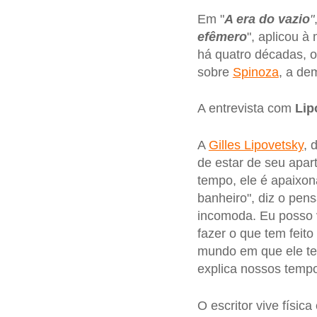
Em "
A era do vazio
"
efêmero
", aplicou 
há quatro décadas, o
sobre
Spinoza
, a de
A entrevista com
Lip
A
Gilles Lipovetsky
, 
de estar de seu apa
tempo, ele é apaixon
banheiro", diz o pen
incomoda. Eu posso 
fazer o que tem feit
mundo em que ele tev
explica nossos temp
O escritor vive físic