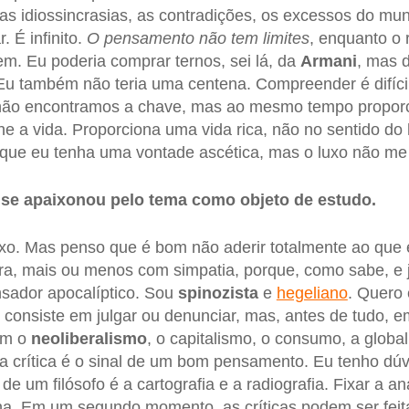
as idiossincrasias, as contradições, os excessos do mu
. É infinito.
O pensamento não tem limites
, enquanto o
em. Eu poderia comprar ternos, sei lá, da
Armani
, mas 
Eu também não teria uma centena. Compreender é difíci
não encontramos a chave, mas ao mesmo tempo proporc
he a vida. Proporciona uma vida rica, não no sentido do
que eu tenha uma vontade ascética, mas o luxo não me i
ê se apaixonou pelo tema como objeto de estudo.
o. Mas penso que é bom não aderir totalmente ao que
ra, mais ou menos com simpatia, porque, como sabe, e já
nsador apocalíptico. Sou
spinozista
e
hegeliano
. Quero
o consiste em julgar ou denunciar, mas, antes de tudo, 
am o
neoliberalismo
, o capitalismo, o consumo, a globa
a crítica é o sinal de um bom pensamento. Eu tenho dúv
 de um filósofo é a cartografia e a radiografia. Fixar a 
a. Em um segundo momento, as críticas podem ser feit