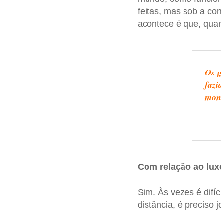
feitas, mas sob a co
acontece é que, qua
Os g
fazi
monu
Com relação ao lux
Sim. Às vezes é difí
distância, é preciso 