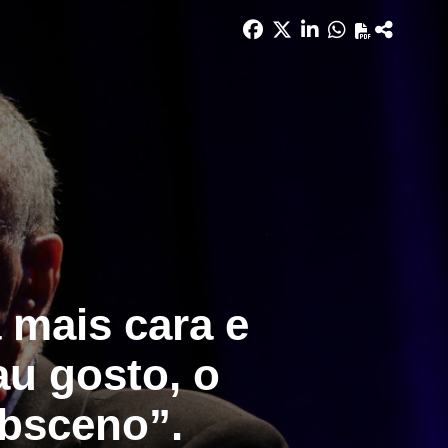
a mais cara e
au gosto, o
obsceno”.