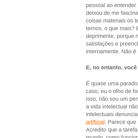
pessoal ao entender 
deixou de me fascinar
coisas materiais os t
ternos, o que mais? 
deprimente, porque 
satisfações e preenc
internamente. Não é 
E, no entanto, voc
É quase uma paradox
caso, eu o olho de fo
isso, não sou um pe
a vida intelectual nã
intelectuais denunci
artificial
. Parece que 
Acredito que a tarefa
mundo, como funcion