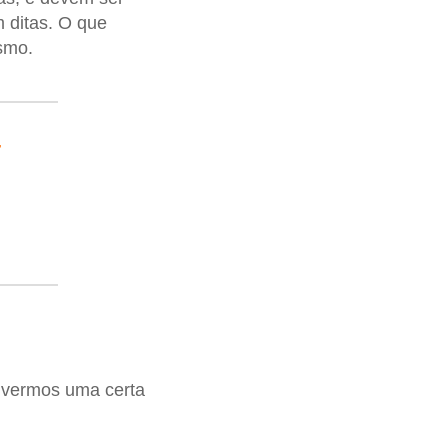
 ditas. O que
smo.
s
tivermos uma certa