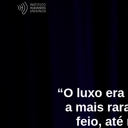
“O luxo era 
a mais rar
feio, at