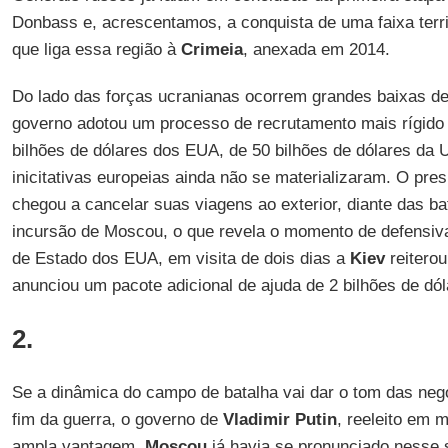
Donbass e, acrescentamos, a conquista de uma faixa territ
que liga essa região à
Crimeia
, anexada em 2014.
Do lado das forças ucranianas ocorrem grandes baixas d
governo adotou um processo de recrutamento mais rígido 
bilhões de dólares dos EUA, de 50 bilhões de dólares da 
inicitativas europeias ainda não se materializaram. O pre
chegou a cancelar suas viagens ao exterior, diante das ba
incursão de Moscou, o que revela o momento de defensiv
de Estado dos EUA, em visita de dois dias a
Kiev
reiterou
anunciou um pacote adicional de ajuda de 2 bilhões de dól
2.
Se a dinâmica do campo de batalha vai dar o tom das ne
fim da guerra, o governo de
Vladimir Putin
, reeleito em 
ampla vantagem.
Moscou
já havia se pronunciado nesse s