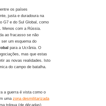
entre os países
nte, justa e duradoura na
o G7 e do Sul Global, como
ita. Menos com a Rússia.
ada ao fracasso se não
or ser um esquema do
lobal
para a Ucrânia. O
egociações, mas que estas
tir as novas realidades. Isto
âmica do campo de batalha.
a a guerra é vista como o
com uma
zona desmilitarizada
uma trégua (de décadas)