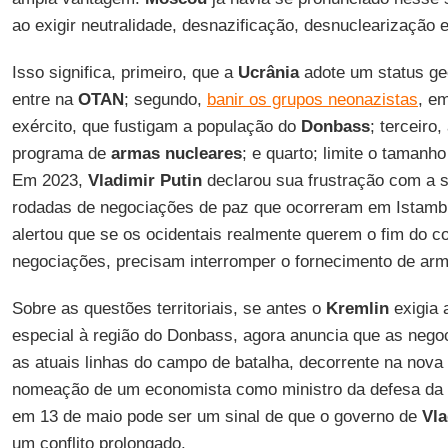
ao exigir neutralidade, desnazificação, desnuclearização e
Isso significa, primeiro, que a
Ucrânia
adote um status ge
entre na
OTAN
; segundo,
banir os grupos neonazistas
, e
exército, que fustigam a população do
Donbass
; terceiro
programa de
armas nucleares
; e quarto; limite o tamanh
Em 2023,
Vladimir Putin
declarou sua frustração com a 
rodadas de negociações de paz que ocorreram em Istambul
alertou que se os ocidentais realmente querem o fim do co
negociações, precisam interromper o fornecimento de ar
Sobre as questões territoriais, se antes o
Kremlin
exigia 
especial à região do Donbass, agora anuncia que as neg
as atuais linhas do campo de batalha, decorrente na nova 
nomeação de um economista como ministro da defesa da
em 13 de maio pode ser um sinal de que o governo de
Vla
um conflito prolongado.