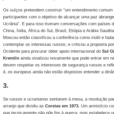
Os suíços pretendem construir “um entendimento comum 
participantes com o objetivo de alcançar uma paz abrange
Ucrânia”. E para isso tiveram conversações com países d
China, Índia, África do Sul, Brasil, Etiópia e Arábia Saud
Moscou então classificou a conferência como inútil e fad
contemplar os interessas russos; e criticou a proposta p
Ocidente para procurar obter apoio internacional do
Sul G
Kremlin
ainda sinalizou novamente que pode entrar em n
devem respeitar os interesses de segurança russos e refle
é, os europeus ainda não estão dispostos entender a din
3.
Se russos e ucranianos sentarem à mesa, a resolução par
arranjo que dividiu as
Coreias em 1973
. Um armistício 
que tecnicamente não põe fim à guerra, mas estabelece 