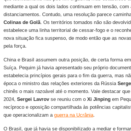
mediante a qual os dois lados continuam em tensão, com
distanciamentos. Contudo, uma resolução parece caminha
Colinas de Golã
. Os territórios tomados não são devolvi
estabelece uma linha territorial de cessar-fogo e o reconh
nova situação fica suspenso, de modo então que as novas
pela força.
China e Brasil assumem outra posição, de certa forma em
Suíça. Pequim já havia apresentado seu próprio document
estabelecia princípios gerais para o fim da guerra, mas n
época o ministro das relações exteriores da Rússia
Serge
chinês o mais razoável até o momento. Vale destacar qu
2024,
Sergei Lavrov
se reuniu com o
Xi Jinping
em Pequi
recíproco e oposição compartilhada às potências capitalis
que operacionalizam a
guerra na Ucrânia
.
O Brasil, que já havia se disponibilizado a mediar e form