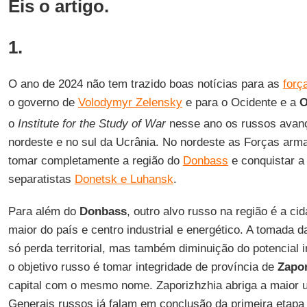
Eis o artigo.
1.
O ano de 2024 não tem trazido boas notícias para as
forç
o governo de
Volodymyr Zelensky
e para o Ocidente e a
o
Institute for the Study of War
nesse ano os russos avan
nordeste e no sul da Ucrânia. No nordeste as Forças ar
tomar completamente a região do
Donbass
e conquistar a 
separatistas
Donetsk e Luhansk
.
Para além do
Donbass
, outro alvo russo na região é a ci
maior do país e centro industrial e energético. A tomada d
só perda territorial, mas também diminuição do potencial i
o objetivo russo é tomar integridade de província de
Zapor
capital com o mesmo nome. Zaporizhzhia abriga a maior u
Generais russos já falam em conclusão da primeira etapa 