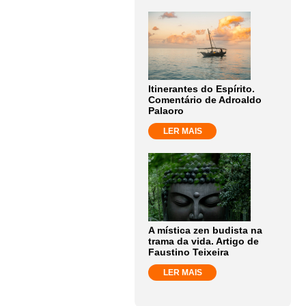
Itinerantes do Espírito.
Comentário de Adroaldo
Palaoro
LER MAIS
A mística zen budista na
trama da vida. Artigo de
Faustino Teixeira
LER MAIS