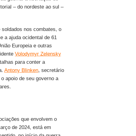
orial – do nordeste ao sul –
e soldados nos combates, o
e a ajuda ocidental de 61
União Europeia e outras
sidente
Volodymyr Zelensky
talhas para conter a
a.
Antony Blinken
, secretário
 o apoio de seu governo a
ares.
gociações que envolvem o
março de 2024, está em
entido, no início da guerra,