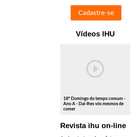
Vídeos IHU
play_circle_outline
18º Domingo do tempo comum -
Ano A - Dai-lhes vós mesmos de
comer
Revista ihu on-line