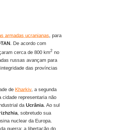
as armadas ucranianas
, para
OTAN
. De acordo com
2
çaram cerca de 800 km
no
madas russas avançam para
integridade das províncias
dade de
Kharkiv
, a segunda
a cidade representaria não
ndustrial da
Ucrânia
. Ao sul
izhzhia
, sobretudo sua
sina nuclear da Europa.
da guerra: a libertação do