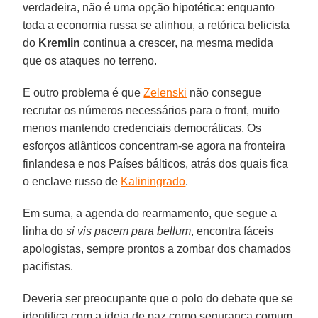
verdadeira, não é uma opção hipotética: enquanto
toda a economia russa se alinhou, a retórica belicista
do
Kremlin
continua a crescer, na mesma medida
que os ataques no terreno.
E outro problema é que
Zelenski
não consegue
recrutar os números necessários para o front, muito
menos mantendo credenciais democráticas. Os
esforços atlânticos concentram-se agora na fronteira
finlandesa e nos Países bálticos, atrás dos quais fica
o enclave russo de
Kaliningrado
.
Em suma, a agenda do rearmamento, que segue a
linha do
si vis pacem para bellum
, encontra fáceis
apologistas, sempre prontos a zombar dos chamados
pacifistas.
Deveria ser preocupante que o polo do debate que se
identifica com a ideia de paz como segurança comum