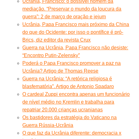
Ucrânia, Francisco: o possível homem da
mediação. “Preservar o mundo da loucura da
guerra”: 2 de março de oração e jejum
Ucrânia, Papa Francisco mais próximo da China
do que do Ocidente: por isso o pontífice é pró-
Brics, diz editor da revista Crux
Guerra na Ucrânia, Papa Francisco não desiste:
“Encontro Putin-Zelensky”
Poderá o Papa Francisco promover a paz na
Ucrânia? Artigo de Thomas Reese
Guerra na Ucrânia: “A retórica religiosa é
blasfematória”. Artigo de Antonio Spadaro
O cardeal Zuppi encontra apenas um funcionário
de nível médio no Kremlin e trabalha para
repatriar 20.000 crianças ucranianas
Os bastidores da estratégia do Vaticano na
Guerra Rússia-Ucrânia
O que faz da Ucrânia diferente: democracia x