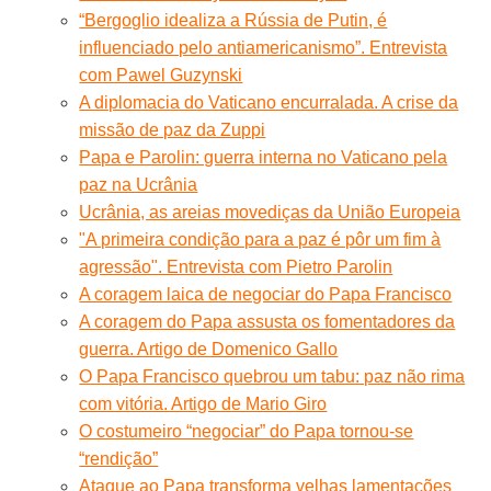
“Bergoglio idealiza a Rússia de Putin, é
influenciado pelo antiamericanismo”. Entrevista
com Pawel Guzynski
A diplomacia do Vaticano encurralada. A crise da
missão de paz da Zuppi
Papa e Parolin: guerra interna no Vaticano pela
paz na Ucrânia
Ucrânia, as areias movediças da União Europeia
"A primeira condição para a paz é pôr um fim à
agressão". Entrevista com Pietro Parolin
A coragem laica de negociar do Papa Francisco
A coragem do Papa assusta os fomentadores da
guerra. Artigo de Domenico Gallo
O Papa Francisco quebrou um tabu: paz não rima
com vitória. Artigo de Mario Giro
O costumeiro “negociar” do Papa tornou-se
“rendição”
Ataque ao Papa transforma velhas lamentações