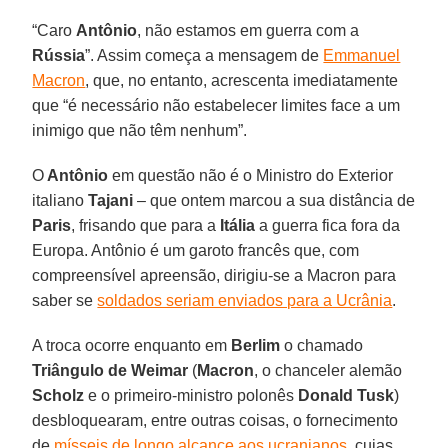
“Caro
Antônio
, não estamos em guerra com a
Rússia
”. Assim começa a mensagem de
Emmanuel
Macron
, que, no entanto, acrescenta imediatamente
que “é necessário não estabelecer limites face a um
inimigo que não têm nenhum”.
O
Antônio
em questão não é o Ministro do Exterior
italiano
Tajani
– que ontem marcou a sua distância de
Paris
, frisando que para a
Itália
a guerra fica fora da
Europa. Antônio é um garoto francês que, com
compreensível apreensão, dirigiu-se a Macron para
saber se
soldados seriam enviados para a Ucrânia
.
A troca ocorre enquanto em
Berlim
o chamado
Triângulo de Weimar
(
Macron
, o chanceler alemão
Scholz
e o primeiro-ministro polonês
Donald Tusk
)
desbloquearam, entre outras coisas, o fornecimento
de
mísseis de longo alcance aos ucranianos
, cujas