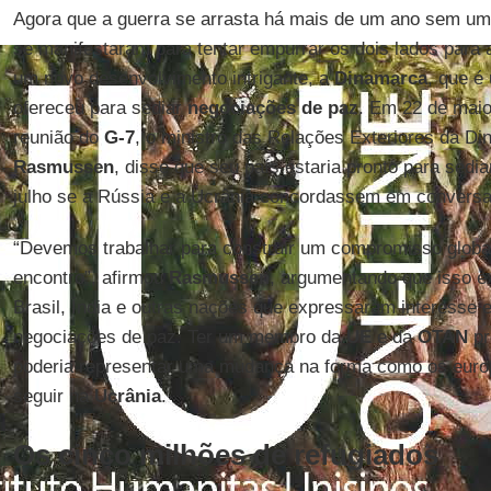
Agora que a guerra se arrasta há mais de um ano sem um f
se manifestaram para tentar empurrar os dois lados par
um novo desenvolvimento intrigante, a
Dinamarca
, que é
ofereceu para sediar
negociações de paz
. Em 22 de maio
reunião do
G-7
, o ministro das Relações Exteriores da D
Rasmussen
, disse que seu país estaria pronto para sed
julho se a Rússia e a Ucrânia concordassem em conversa
“Devemos trabalhar para construir um compromisso global 
encontro”, afirmou
Rasmussen
, argumentando que isso ex
Brasil, Índia e outras nações que expressaram interesse
negociações de paz. Ter um membro da
UE
e da
OTAN
pr
poderia representar uma mudança na forma como os eur
seguir na
Ucrânia
.
Os cinco milhões de refugiados