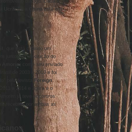
 promover o diálogo. Dada a
da
Ucrânia
, a
China
está em
il
, que está criando um
em juntos na resolução do
o Amorim
como seu enviado
rasil de 2003 a 2010 e foi
do" pela revista
Foreign
2011 a 2014 e agora é o
 Amorim já teve encontros
em recebido por ambas as
ricanos