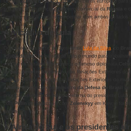
Ucrânia,
Dmytro Kuleba
, e outros líderes europeus para
sua posição de principal parceiro comercial da
Rússia
e 
uma boa posição para se empenhar com ambos os lados.
A iniciativa de Lula
Outra iniciativa partiu do presidente
Lula da Silva
, do
Bras
"
clube da paz
" de países de todo o mundo para trabalhar
conflito na Ucrânia. Ele nomeou o famoso diplomata
Cels
de
paz
.
Amorim
foi ministro das Relações Exteriores do B
eleito o "melhor ministro das Relações Exteriores do mun
Affairs
. Ele também foi
ministro da Defesa do Brasil
de 
principal assessor de política externa do presidente Lula.
com
Putin
em Moscou e com
Zelenskyy
em Kiev, e foi b
partes.
A África do Sul e os presidentes af