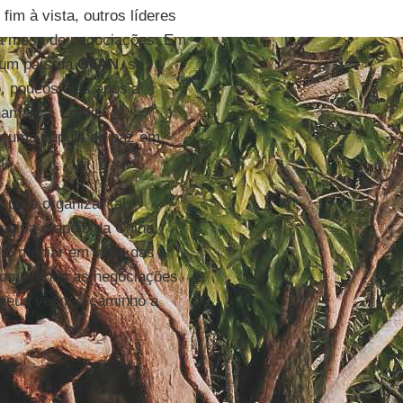
im à vista, outros líderes
a a mesa de negociações. Em
 um país da
OTAN
, se
, poucos dias após a
inamarca,
Lokke
iar uma cúpula de paz em
r.
para organizar tal
igiria o apoio da China,
 em mediar em vista das
omovendo as negociações
opeus veem o caminho a