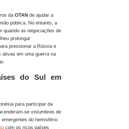
ros da
OTAN
de ajudar a
nião pública. No entanto, a
am quando as negociações de
lheu prolongar
para pressionar a Rússia e
es ativas em uma guerra na
go.
aíses do Sul em
onésia para participar da
 acenderam-se vislumbres de
s emergentes do hemisfério
ia
com os ricos países