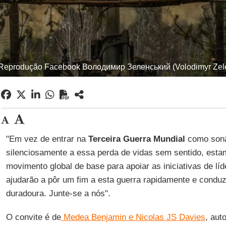
 Reprodução Facebook Володимир Зеленський (Volodimyr Zel
"Em vez de entrar na
Terceira Guerra Mundial
como sonâ
silenciosamente a essa perda de vidas sem sentido, est
movimento global de base para apoiar as iniciativas de lí
ajudarão a pôr um fim a esta guerra rapidamente e conduz
duradoura. Junte-se a nós".
O convite é de
Medea Benjamin e Nicolas JS Davies
, aut