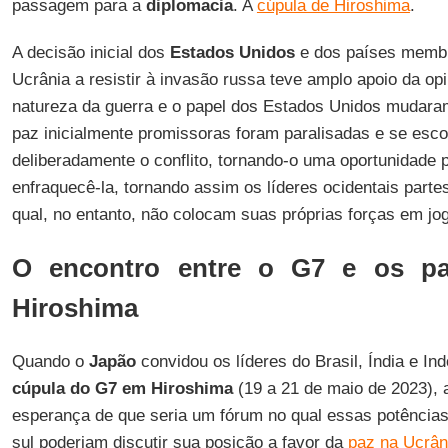
passagem para a
diplomacia
. A
cúpula de Hiroshima
.
A decisão inicial dos
Estados Unidos
e dos países memb
Ucrânia a resistir à invasão russa teve amplo apoio da opi
natureza da guerra e o papel dos Estados Unidos mudar
paz inicialmente promissoras foram paralisadas e se esco
deliberadamente o conflito, tornando-o uma oportunidade 
enfraquecê-la, tornando assim os líderes ocidentais part
qual, no entanto, não colocam suas próprias forças em jo
O encontro entre o G7 e os p
Hiroshima
Quando o
Japão
convidou os líderes do Brasil, Índia e Ind
cúpula do G7 em Hiroshima
(19 a 21 de maio de 2023),
esperança de que seria um fórum no qual essas potência
sul poderiam discutir sua posição a favor da
paz na Ucrân