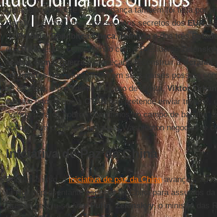
Uma reflexão sobre essa mudança também foi feita por um
Hersh
, que cita fontes dos serviços secretos dos
EUA
, s
da
Polônia
,
República Checa
,
Hungria
e dos três
Estado
da
OTAN
, estão conversando com o Presidente
Zelensky
acabar com a guerra
e começar a reconstruir a
Ucrânia
p
refugiados
que agora vivem em seus países possam come
23 de maio, o presidente húngaro de direita,
Viktor Orbán
conta o fato de que a
OTAN
não pretende enviar tropas", 
"vitória para os pobres ucranianos no campo de batalha" 
acabar com o conflito seria que Washington negociasse c
Iniciativa de Paz da China
Enquanto isso, a
iniciativa de paz da China
avançou, apes
Li Hui
, representante especial da China para assuntos d
Rússia, reuniu-se com
Putin
,
Zelenskyy
, o ministro das 