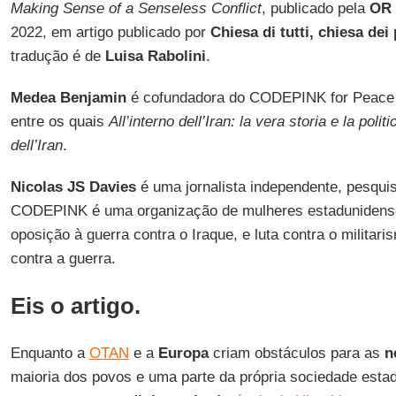
Making Sense of a Senseless Conflict
, publicado pela
OR 
2022, em artigo publicado por
Chiesa di tutti, chiesa dei
tradução é de
Luisa Rabolini
.
Medea Benjamin
é cofundadora do CODEPINK for Peace e 
entre os quais
All’interno dell’Iran: la vera storia e la poli
dell’Iran
.
Nicolas JS Davies
é uma jornalista independente, pesq
CODEPINK é uma organização de mulheres estadunidens
oposição à guerra contra o Iraque, e luta contra o militar
contra a guerra.
Eis o artigo.
Enquanto a
OTAN
e a
Europa
criam obstáculos para as
n
maioria dos povos e uma parte da própria sociedade esta