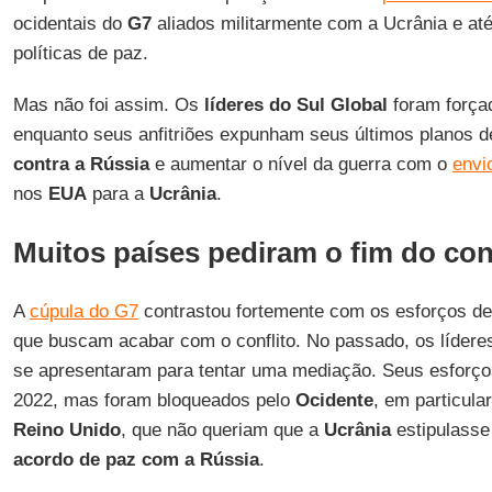
ocidentais do
G7
aliados militarmente com a Ucrânia e até
políticas de paz.
Mas não foi assim. Os
líderes do Sul Global
foram forçad
enquanto seus anfitriões expunham seus últimos planos 
contra a Rússia
e aumentar o nível da guerra com o
envi
nos
EUA
para a
Ucrânia
.
Muitos países pediram o fim do con
A
cúpula do G7
contrastou fortemente com os esforços de
que buscam acabar com o conflito. No passado, os líder
se apresentaram para tentar uma mediação. Seus esforços
2022, mas foram bloqueados pelo
Ocidente
, em particula
Reino Unido
, que não queriam que a
Ucrânia
estipulasse
acordo de paz com a Rússia
.