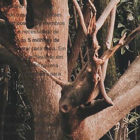
 relatório de
Seymour
egundo o qual os dirigentes
s Bálticos
, todos membros
y
sobre a necessidade de
ara que os
5 milhões de
çar a voltar para casa. Em
, declarou que "levando em
era óbvio que não haveria
e que a única maneira para
om a Rússia.
ar da apreensão dos EUA.
a Eurásia e ex-embaixador na
Relações Exteriores da