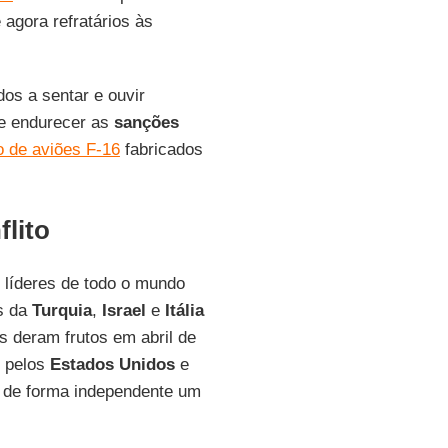
 agora refratários às
os a sentar e ouvir
de endurecer as
sanções
o de aviões F-16
fabricados
flito
 líderes de todo o mundo
es da
Turquia
,
Israel
e
Itália
 deram frutos em abril de
r pelos
Estados Unidos
e
 de forma independente um