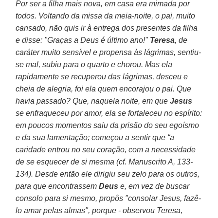
Por ser a filha mais nova, em casa era mimada por
todos. Voltando da missa da meia-noite, o pai, muito
cansado, não quis ir à entrega dos presentes da filha
e disse: "Graças a Deus é último ano!"
Teresa
, de
caráter muito sensível e propensa às lágrimas, sentiu-
se mal, subiu para o quarto e chorou. Mas ela
rapidamente se recuperou das lágrimas, desceu e
cheia de alegria, foi ela quem encorajou o pai. Que
havia passado? Que, naquela noite, em que
Jesus
se enfraqueceu por amor, ela se fortaleceu no espírito:
em poucos momentos saiu da prisão do seu egoísmo
e da sua lamentação; começou a sentir que “a
caridade entrou no seu coração, com a necessidade
de se esquecer de si mesma (cf. Manuscrito A, 133-
134). Desde então ele dirigiu seu zelo para os outros,
para que encontrassem
Deus
e, em vez de buscar
consolo para si mesmo, propôs "consolar Jesus, fazê-
lo amar pelas almas", porque - observou Teresa,