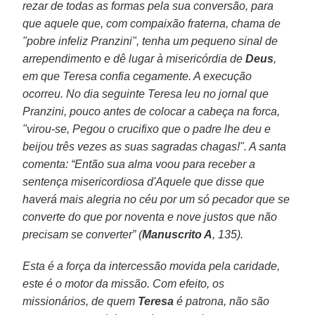
rezar de todas as formas pela sua conversão, para
que aquele que, com compaixão fraterna, chama de
"pobre infeliz Pranzini", tenha um pequeno sinal de
arrependimento e dê lugar à misericórdia de
Deus
,
em que Teresa confia cegamente. A execução
ocorreu. No dia seguinte Teresa leu no jornal que
Pranzini, pouco antes de colocar a cabeça na forca,
"virou-se, Pegou o crucifixo que o padre lhe deu e
beijou três vezes as suas sagradas chagas!". A santa
comenta: “Então sua alma voou para receber a
sentença misericordiosa d'Aquele que disse que
haverá mais alegria no céu por um só pecador que se
converte do que por noventa e nove justos que não
precisam se converter” (
Manuscrito A
, 135).
Esta é a força da intercessão movida pela caridade,
este é o motor da missão. Com efeito, os
missionários, de quem
Teresa
é patrona, não são