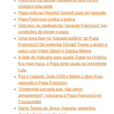
Francisco vai passar novamente pelo centro
cirúrgico esta tarde
Papa volta ao Hospital Gemelli para ser operado
Papa Francisco contra a guerra
Vaticano: os cardeais da "geração Francisco" em
condições de eleger o papa
Uma nova fase no “papado político” do Papa
Francisco? De enfrentar Donald Trump a dividir o
palco com Viktor Orbán e Giorgia Meloni
A rede do Vaticano para ajudar Zuppi na Ucrânia
fica mais fraca, o Papa pede ajuda ao presidente
Lula
Paz e cuidado: João XXIII e Martin Luther King,
segundo o Papa Francisco
"Empenhai-vos pela paz, não pelos
armamentos!", conclama o Papa Francisco no
Cazaquistão
Santa Teresa de Jesus: inquieta, andarilha,