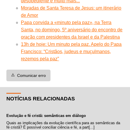
desobediente e muito mais...
Moradas de Santa Teresa de Jesus: um itinerário
de Amor
Papa convida a «minuto pela paz», na Terra
Santa, no domingo, 5º aniversário do encontro de
oração com presidentes da Israel e da Palestina
13h de hoje: Um minuto pela paz. Apelo do Papa
Francisco: “Cristãos, judeus e muçulmanos,
rezemos pela paz”
⚠️
Comunicar erro
NOTÍCIAS RELACIONADAS
Evolução e fé cristã: semânticas em diálogo
Quais as implicações da evolução científica para as semânticas da
fé cristã? É possível conciliar ciência e fé, a part[...]