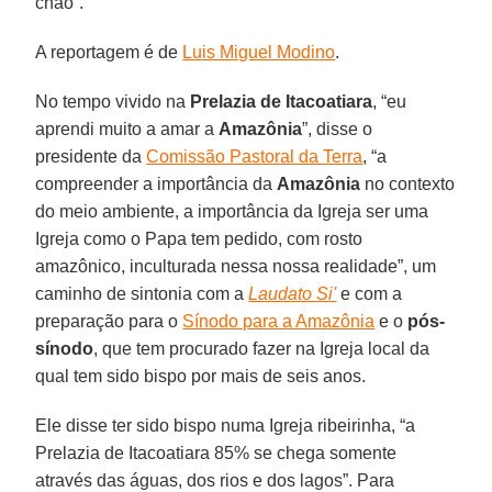
chão”.
A reportagem é de
Luis Miguel Modino
.
No tempo vivido na
Prelazia de Itacoatiara
, “eu
aprendi muito a amar a
Amazônia
”, disse o
presidente da
Comissão Pastoral da Terra
, “a
compreender a importância da
Amazônia
no contexto
do meio ambiente, a importância da Igreja ser uma
Igreja como o Papa tem pedido, com rosto
amazônico, inculturada nessa nossa realidade”, um
caminho de sintonia com a
Laudato Si'
e com a
preparação para o
Sínodo para a Amazônia
e o
pós-
sínodo
, que tem procurado fazer na Igreja local da
qual tem sido bispo por mais de seis anos.
Ele disse ter sido bispo numa Igreja ribeirinha, “a
Prelazia de Itacoatiara 85% se chega somente
através das águas, dos rios e dos lagos”. Para