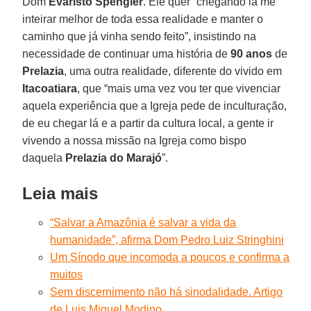
Dom
Evaristo Spengler
. Ele quer “chegando lá me
inteirar melhor de toda essa realidade e manter o
caminho que já vinha sendo feito”, insistindo na
necessidade de continuar uma história de
90 anos
de
Prelazia
, uma outra realidade, diferente do vivido em
Itacoatiara
, que “mais uma vez vou ter que vivenciar
aquela experiência que a Igreja pede de inculturação,
de eu chegar lá e a partir da cultura local, a gente ir
vivendo a nossa missão na Igreja como bispo
daquela
Prelazia do Marajó
”.
Leia mais
“Salvar a Amazônia é salvar a vida da
humanidade”, afirma Dom Pedro Luiz Stringhini
Um Sínodo que incomoda a poucos e confirma a
muitos
Sem discernimento não há sinodalidade. Artigo
de Luis Miguel Modino