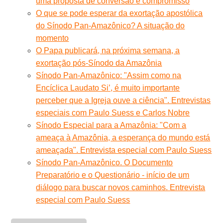
uma proposta de conversão e compromisso
O que se pode esperar da exortação apostólica
do Sínodo Pan-Amazônico? A situação do
momento
O Papa publicará, na próxima semana, a
exortação pós-Sínodo da Amazônia
Sínodo Pan-Amazônico: "Assim como na
Encíclica Laudato Si’, é muito importante
perceber que a Igreja ouve a ciência". Entrevistas
especiais com Paulo Suess e Carlos Nobre
Sínodo Especial para a Amazônia: "Com a
ameaça à Amazônia, a esperança do mundo está
ameaçada". Entrevista especial com Paulo Suess
Sínodo Pan-Amazônico. O Documento
Preparatório e o Questionário - início de um
diálogo para buscar novos caminhos. Entrevista
especial com Paulo Suess