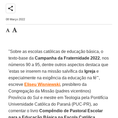
share
08 Março 2022
"Sobre as escolas católicas de educação básica, o
texto-base da
Campanha da Fraternidade 2022
, nos
números 90 a 95, dentre outros aspectos destaca que
'estas se inserem na missão salvífica da
Igreja
e
especialmente na exigência da educação na fé'",
escreve
Eliseu Wisniewski
, presbítero da
Congregação da Missão (padres vicentinos)
Província do Sul e mestre em Teologia pela Pontifícia
Universidade Católica do Paraná (PUC-PR), ao
comentar o livro
Compêndio de Pastoral Escolar
para a Educação Básica na Escola Católica
,