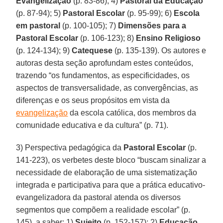
Evangelização
(p. 83-86); 4)
Pastoral da Educação
(p. 87-94); 5)
Pastoral Escolar
(p. 95-99); 6)
Escola
em pastoral
(p. 100-105); 7)
Dimensões para a
Pastoral Escolar
(p. 106-123); 8)
Ensino Religioso
(p. 124-134); 9)
Catequese
(p. 135-139). Os autores e
autoras desta seção aprofundam estes conteúdos,
trazendo “os fundamentos, as especificidades, os
aspectos de transversalidade, as convergências, as
diferenças e os seus propósitos em vista da
evangelização
da escola católica, dos membros da
comunidade educativa e da cultura” (p. 71).
3) Perspectiva pedagógica da
Pastoral Escolar
(p.
141-223), os verbetes deste bloco “buscam sinalizar a
necessidade de elaboração de uma sistematização
integrada e participativa para que a prática educativo-
evangelizadora da pastoral atenda os diversos
segmentos que compõem a realidade escolar” (p.
145), a saber: 1)
Sujeito
(p. 152-157); 2)
Educação