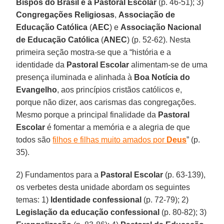
Bispos do Brasil e a Pastoral Escolar
(p. 46-51); 3)
Congregações Religiosas
,
Associação de
Educação Católica
(
AEC
) e
Associação Nacional
de Educação Católica
(
ANEC
) (p. 52-62). Nesta
primeira seção mostra-se que a “história e a
identidade da
Pastoral Escolar
alimentam-se de uma
presença iluminada e alinhada à
Boa Notícia do
Evangelho
, aos princípios cristãos católicos e,
porque não dizer, aos carismas das congregações.
Mesmo porque a principal finalidade da
Pastoral
Escolar
é fomentar a memória e a alegria de que
todos são
filhos e filhas muito amados por
Deus
” (p.
35).
2) Fundamentos para a
Pastoral Escolar
(p. 63-139),
os verbetes desta unidade abordam os seguintes
temas: 1)
Identidade confessional
(p. 72-79); 2)
Legislação da educação confessional
(p. 80-82); 3)