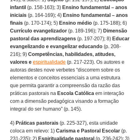
infantil
(p. 158-163); 3)
Ensino fundamental – anos
iniciais
(p. 164-169); 4)
Ensino fundamental – anos
finais
(p. 170-174); 5)
Ensino médio
(p. 175-188); 6)
Currículo evangelizador
(p. 189-196); 7)
Dimensão
pastoral das aprendizagens
(p. 197-207); 8)
Educar
evangelizando e evangelizar educando
(p. 208-
216); 9)
Competências, habilidades, atitudes,
valores e
espiritualidade
(p. 217-223). Os autores e
autoras destes nove verbetes “discorrem sobre os
elementos e conceitos essenciais a uma estrutura
que permita garantir a compreensão da razão das
práticas pastorais na
Escola Católica
em interação
com a dimensão pedagógica visando a formação
integral do ser humano” (p. 145).
4)
Práticas pastorais
(p. 225-327), esta unidade
coloca em relevo: 1)
Carisma e Pastoral Escolar
(p.
231-235); 2)
Espiritualidade pastoral
(p. 236-242); 3)