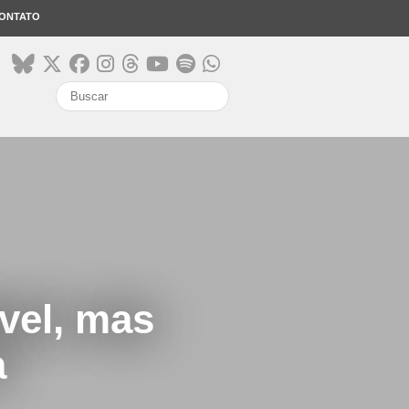
ONTATO
search
vel, mas
a