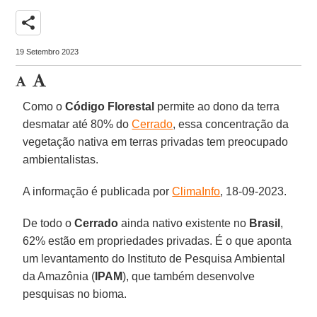
share
19 Setembro 2023
Como o
Código
Florestal
permite ao dono da terra
desmatar até 80% do
Cerrado
, essa concentração da
vegetação nativa em terras privadas tem preocupado
ambientalistas.
A informação é publicada por
ClimaInfo
, 18-09-2023.
De todo o
Cerrado
ainda nativo existente no
Brasil
,
62% estão em propriedades privadas. É o que aponta
um levantamento do Instituto de Pesquisa Ambiental
da Amazônia (
IPAM
), que também desenvolve
pesquisas no bioma.