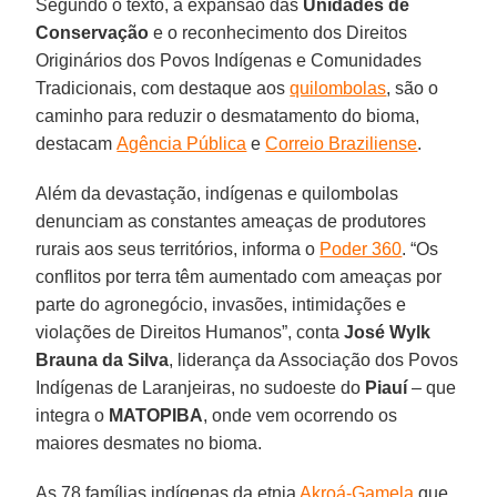
Segundo o texto, a expansão das
Unidades de
Conservação
e o reconhecimento dos Direitos
Originários dos Povos Indígenas e Comunidades
Tradicionais, com destaque aos
quilombolas
, são o
caminho para reduzir o desmatamento do bioma,
destacam
Agência Pública
e
Correio Braziliense
.
Além da devastação, indígenas e quilombolas
denunciam as constantes ameaças de produtores
rurais aos seus territórios, informa o
Poder 360
. “Os
conflitos por terra têm aumentado com ameaças por
parte do agronegócio, invasões, intimidações e
violações de Direitos Humanos”, conta
José Wylk
Brauna da Silva
, liderança da Associação dos Povos
Indígenas de Laranjeiras, no sudoeste do
Piauí
– que
integra o
MATOPIBA
, onde vem ocorrendo os
maiores desmates no bioma.
As 78 famílias indígenas da etnia
Akroá-Gamela
que