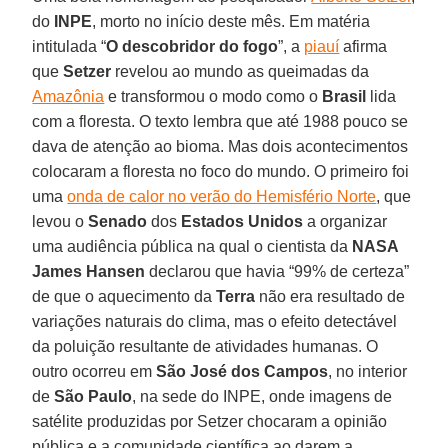
do
INPE
, morto no início deste mês. Em matéria
intitulada “
O descobridor do fogo
”, a
piauí
afirma
que
Setzer
revelou ao mundo as queimadas da
Amazônia
e transformou o modo como o
Brasil
lida
com a floresta. O texto lembra que até 1988 pouco se
dava de atenção ao bioma. Mas dois acontecimentos
colocaram a floresta no foco do mundo. O primeiro foi
uma
onda de calor no verão do Hemisfério Norte
, que
levou o
Senado
dos
Estados
Unidos
a organizar
uma audiência pública na qual o cientista da
NASA
James
Hansen
declarou que havia “99% de certeza”
de que o aquecimento da
Terra
não era resultado de
variações naturais do clima, mas o efeito detectável
da poluição resultante de atividades humanas. O
outro ocorreu em
São José dos Campos
, no interior
de
São
Paulo
, na sede do INPE, onde imagens de
satélite produzidas por Setzer chocaram a opinião
pública e a comunidade científica ao darem a