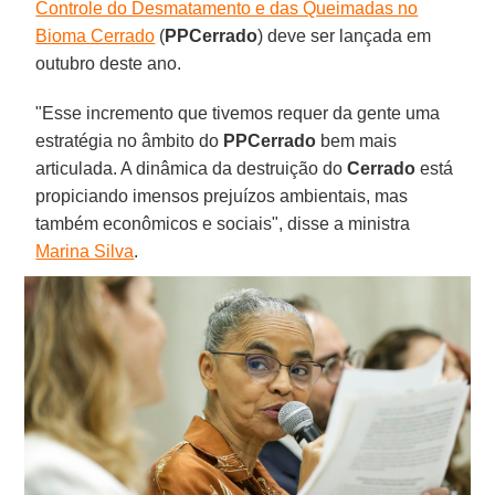
Controle do Desmatamento e das Queimadas no
Bioma Cerrado
(
PPCerrado
) deve ser lançada em
outubro deste ano.
"Esse incremento que tivemos requer da gente uma
estratégia no âmbito do
PPCerrado
bem mais
articulada. A dinâmica da destruição do
Cerrado
está
propiciando imensos prejuízos ambientais, mas
também econômicos e sociais", disse a ministra
Marina Silva
.