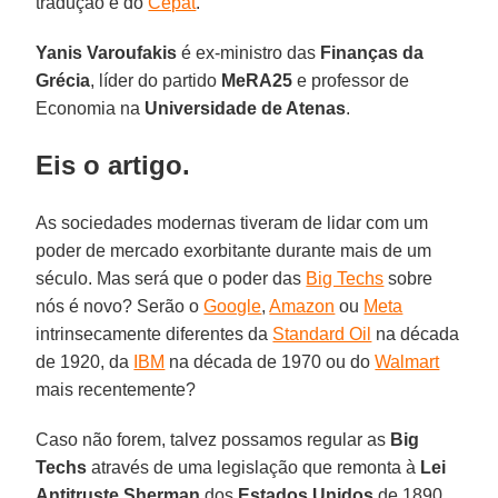
tradução é do
Cepat
.
Yanis Varoufakis
é ex-ministro das
Finanças da
Grécia
, líder do partido
MeRA25
e professor de
Economia na
Universidade de Atenas
.
Eis o artigo.
As sociedades modernas tiveram de lidar com um
poder de mercado exorbitante durante mais de um
século. Mas será que o poder das
Big Techs
sobre
nós é novo? Serão o
Google
,
Amazon
ou
Meta
intrinsecamente diferentes da
Standard Oil
na década
de 1920, da
IBM
na década de 1970 ou do
Walmart
mais recentemente?
Caso não forem, talvez possamos regular as
Big
Techs
através de uma legislação que remonta à
Lei
Antitruste Sherman
dos
Estados Unidos
de 1890.