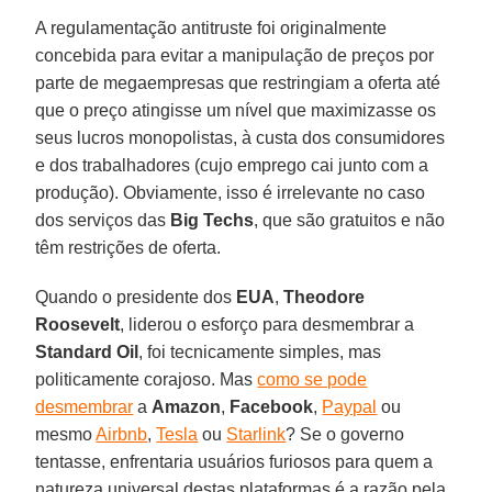
A regulamentação antitruste foi originalmente
concebida para evitar a manipulação de preços por
parte de megaempresas que restringiam a oferta até
que o preço atingisse um nível que maximizasse os
seus lucros monopolistas, à custa dos consumidores
e dos trabalhadores (cujo emprego cai junto com a
produção). Obviamente, isso é irrelevante no caso
dos serviços das
Big Techs
, que são gratuitos e não
têm restrições de oferta.
Quando o presidente dos
EUA
,
Theodore
Roosevelt
, liderou o esforço para desmembrar a
Standard Oil
, foi tecnicamente simples, mas
politicamente corajoso. Mas
como se pode
desmembrar
a
Amazon
,
Facebook
,
Paypal
ou
mesmo
Airbnb
,
Tesla
ou
Starlink
? Se o governo
tentasse, enfrentaria usuários furiosos para quem a
natureza universal destas plataformas é a razão pela