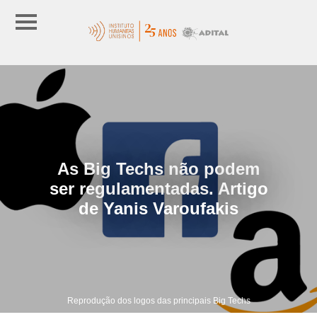
As Big Techs não podem
ser regulamentadas. Artigo
de Yanis Varoufakis
Reprodução dos logos das principais Big Techs