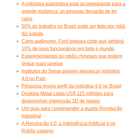
A indústria automotiva está se preparando para a
grande mudança: as pessoas deixarão de ter
carro
50% do trabalho no Brasil pode ser feito por robô,
diz estudo
Carro autônomo. Ford prepara corte que atingirá
10% de seus funcionários em todo o mundo
Experimentamos os robôs chineses que podem
limpar suas janelas
Institutos do Senai querem alavancar indústria
4.0 no País
Pesquisa revela perfil da indústria 4.0 no Brasil
Desktop Metal capta US$ 115 milhões para
desenvolver impressão 3D de metais
Um guia para compreender a quarta Revolução
Industrial
A Revolução 4.0, a Inteligência Artificial e os
Robôs sapiens