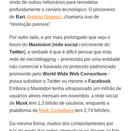
vindo de outros milionários para remodelar
profundamente o cenário tecnológico. O prisioneiro
de
Bari
,
Antonio Gramsci
, chamaria isso de
“revolução passiva”.
Por outro lado, e por mais prolongado que seja o
boom do
Mastodon
[
rede social
concorrente do
Twitter
], a verdade é que é difícil pensar que esta
rede de microblogging – promovida por uma entidade
não comercial e baseada no protocolo padronizado
promovido pelo
World Wide Web Consortium
–
possa substituir o Twitter ou mesmo o
Facebook
.
Embora o Mastodon tenha ultrapassado um milhão de
usuários ativos mensais em novembro, a rede social
de
Musk
tem 1,3 bilhão de usuários, enquanto a
plataforma de
Mark Zuckerberg
tem 2,74 bilhões.
Da mesma forma, muitos dos comportamentos por
trás do medo das redes alternativas se devem ao fato