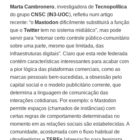
Marta Cambronero
, investigadora de
Tecnopolítica
do grupo
CNSC
(
IN3-UOC
), refletiu num artigo
recente: “o
Mastodon
dificilmente substituirá a função
que o
Twitter
tem no sistema midiático”, mas pode
servir para “retomar certo controle público-comunitário
sobre uma parte, mesmo que limitada, das
infraestruturas digitais”. Claro que esta rede federada
contém características interessantes para acabar com
a pior lógica das plataformas comerciais, como as
marcas pessoais bem-sucedidas, a obsessão pelo
capital social e o modelo publicitário corrente, que
determina a linguagem de comunicação das
interações cotidianas. Por exemplo: o Mastodon
permite espaços (chamados de instâncias) com
certas regras de comportamento determinadas no
momento em as relações sociais são estabelecidas. A
comunidade, acostumada com o fluxo habitual de
ultradireitistas e
TERFs
[abreviação para feminista