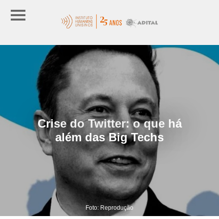
Crise do Twitter: o que há
além das Big Techs
Foto: Reprodução