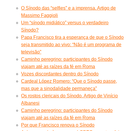
O Sínodo das “selfies” e a imprensa. Artigo de
Massimo Faggioli
Um “sínodo midiático” versus o verdadeiro
Sínodo?
Papa Francisco tira a esperança de que o Sínodo
seja transmitido ao vivo: “Não é um programa de
televisão”
Caminho peregrino: participantes do Sínodo
viajam até as raízes da fé em Roma
Vozes discordantes dentro do Sínodo
Cardeal López Romero: “Que o Sínodo passe,
mas que a sinodalidade permaneça”
Os rostos clericais do Sínodo. Artigo de Vinício
Albanesi
Caminho peregrino: participantes do Sínodo
viajam até as raízes da fé em Roma
Por que Francisco renova o Sínodo