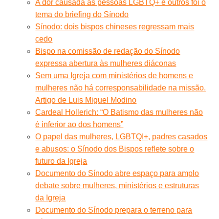
A dor causada às pessoas LGBTQ+ e outros foi o
tema do briefing do Sínodo
Sínodo: dois bispos chineses regressam mais
cedo
Bispo na comissão de redação do Sínodo
expressa abertura às mulheres diáconas
Sem uma Igreja com ministérios de homens e
mulheres não há corresponsabilidade na missão.
Artigo de Luis Miguel Modino
Cardeal Hollerich: “O Batismo das mulheres não
é inferior ao dos homens”
O papel das mulheres, LGBTQI+, padres casados
e abusos: o Sínodo dos Bispos reflete sobre o
futuro da Igreja
Documento do Sínodo abre espaço para amplo
debate sobre mulheres, ministérios e estruturas
da Igreja
Documento do Sínodo prepara o terreno para