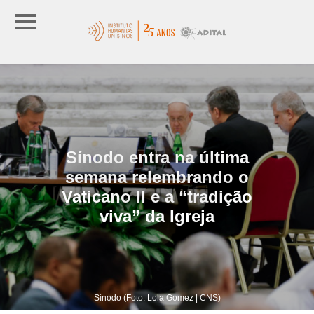
Sínodo entra na última
semana relembrando o
Vaticano II e a “tradição
viva” da Igreja
Sínodo (Foto: Lola Gomez | CNS)