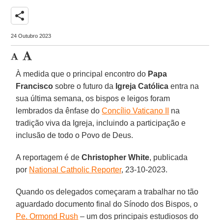
share
24 Outubro 2023
À medida que o principal encontro do
Papa
Francisco
sobre o futuro da
Igreja Católica
entra na
sua última semana, os bispos e leigos foram
lembrados da ênfase do
Concílio Vaticano II
na
tradição viva da Igreja, incluindo a participação e
inclusão de todo o Povo de Deus.
A reportagem é de
Christopher White
, publicada
por
National Catholic Reporter
, 23-10-2023.
Quando os delegados começaram a trabalhar no tão
aguardado documento final do Sínodo dos Bispos, o
Pe. Ormond Rush
– um dos principais estudiosos do