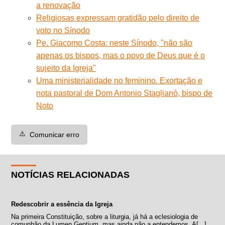
a renovação
Religiosas expressam gratidão pelo direito de
voto no Sínodo
Pe. Giacomo Costa: neste Sínodo, "não são
apenas os bispos, mas o povo de Deus que é o
sujeito da Igreja"
Uma ministerialidade no feminino. Exortação e
nota pastoral de Dom Antonio Staglianò, bispo de
Noto
⚠️
Comunicar erro
NOTÍCIAS RELACIONADAS
Redescobrir a essência da Igreja
Na primeira Constituição, sobre a liturgia, já há a eclesiologia de
comunhão da Lumen Gentium, mas ainda não a entendemos. A[...]