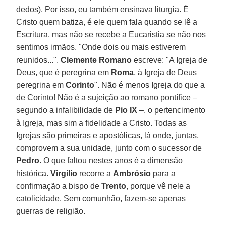
dedos). Por isso, eu também ensinava liturgia. É
Cristo quem batiza, é ele quem fala quando se lê a
Escritura, mas não se recebe a Eucaristia se não nos
sentimos irmãos. "Onde dois ou mais estiverem
reunidos...".
Clemente Romano
escreve: "A Igreja de
Deus, que é peregrina em
Roma
, à Igreja de Deus
peregrina em
Corinto
". Não é menos Igreja do que a
de Corinto! Não é a sujeição ao romano pontífice –
segundo a infalibilidade de
Pio IX
–, o pertencimento
à Igreja, mas sim a fidelidade a Cristo. Todas as
Igrejas são primeiras e apostólicas, lá onde, juntas,
comprovem a sua unidade, junto com o sucessor de
Pedro
. O que faltou nestes anos é a dimensão
histórica.
Virgílio
recorre a
Ambrósio
para a
confirmação a bispo de
Trento
, porque vê nele a
catolicidade. Sem comunhão, fazem-se apenas
guerras de religião.