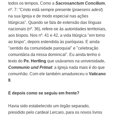
todos os tempos. Como a
Sacrosanctum Concilium
,
nº. 7: "Cristo está sempre presente (
praesens adest
)
na sua Igreja e de modo especial nas ações
litúrgicas". Quando se fala de extensão das línguas
nacionais (nº. 36), refere-se às autoridades territoriais,
aos bispos. Nos nº. 41 e 42, a vida litúrgica "em torno
ao bispo", depois estendida às paróquias. E ainda
"sentido da comunidade paroquial" e "celebração
comunitária da missa dominical". Eu ainda tenho o
texto do
Pe. Hertling
que usávamos na universidade,
Communio und Primat
: a Igreja nada mais é do que
comunhão. Com ele também amadureceu o
Vaticano
II
.
E depois como se seguiu em frente?
Havia sido estabelecido um órgão separado,
presidido pelo cardeal Lercaro, para os novos livros