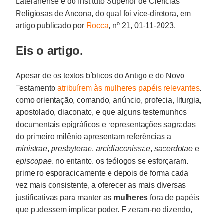
Lateranense e do Instituto Superior de Ciências
Religiosas de Ancona, do qual foi vice-diretora, em
artigo publicado por
Rocca
, nº 21, 01-11-2023.
Eis o artigo.
Apesar de os textos bíblicos do Antigo e do Novo
Testamento
atribuírem às mulheres papéis relevantes
,
como orientação, comando, anúncio, profecia, liturgia,
apostolado, diaconato, e que alguns testemunhos
documentais epigráficos e representações sagradas
do primeiro milênio apresentam referências a
ministrae
,
presbyterae
,
arcidiaconissae
,
sacerdotae
e
episcopae
, no entanto, os teólogos se esforçaram,
primeiro esporadicamente e depois de forma cada
vez mais consistente, a oferecer as mais diversas
justificativas para manter as
mulheres
fora de papéis
que pudessem implicar poder. Fizeram-no dizendo,