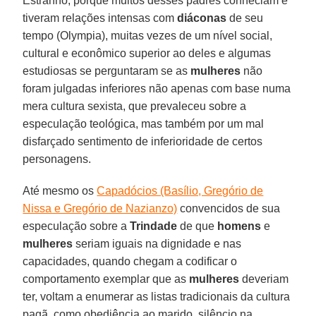
Estranho, porque muitos desses padres conheciam e
tiveram relações intensas com
diáconas
de seu
tempo (Olympia), muitas vezes de um nível social,
cultural e econômico superior ao deles e algumas
estudiosas se perguntaram se as
mulheres
não
foram julgadas inferiores não apenas com base numa
mera cultura sexista, que prevaleceu sobre a
especulação teológica, mas também por um mal
disfarçado sentimento de inferioridade de certos
personagens.
Até mesmo os
Capadócios (Basílio, Gregório de
Nissa e Gregório de Nazianzo)
convencidos de sua
especulação sobre a
Trindade
de que
homens
e
mulheres
seriam iguais na dignidade e nas
capacidades, quando chegam a codificar o
comportamento exemplar que as
mulheres
deveriam
ter, voltam a enumerar as listas tradicionais da cultura
pagã, como obediência ao marido, silêncio na