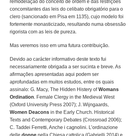
remodelação do conceito de ordem e das restrições
concomitantes das leis do celibato obrigatório para o
clero (sancionado em Pisa em 1135), cujo modelo foi
fortemente monasticizado, resultando numa obsessão
rigorista com as leis de pureza.
Mas veremos isso em uma futura contribuição.
Devido ao carácter informativo deste texto fui
necessariamente obrigada a ser sucinta e breve. As
afirmações apresentadas aqui podem ser
aprofundadas em muitos estudos, entre os quais
assinalo: G. Macy, The Hidden Histery of
Womans
Ordination
. Female Clergy in the Medieval West
(Oxford University Press 2007); J. Wijngaards,
Women Deacons
in the Early Church. Historical
Texts and Contemporary Debates (Crossroad 2006);
C. Taddei Ferretti, Anche i cagnolini. L’ordinazione
delle
donne
nella Chiesa cattolica (Gabrielli 2014) e