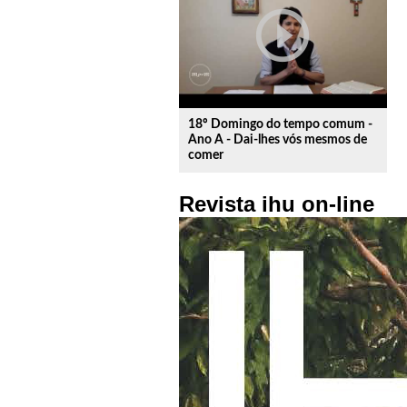
play_circle_outline
18º Domingo do tempo comum -
Ano A - Dai-lhes vós mesmos de
comer
Revista ihu on-line