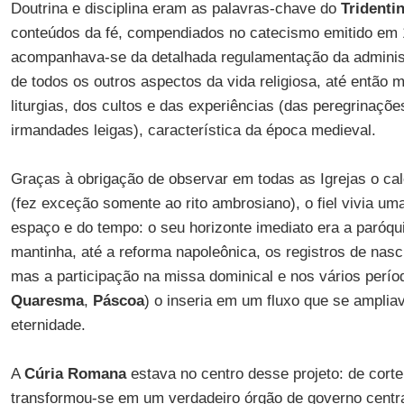
Doutrina e disciplina eram as palavras-chave do
Tridenti
conteúdos da fé, compendiados no catecismo emitido em
acompanhava-se da detalhada regulamentação da adminis
de todos os outros aspectos da vida religiosa, até então 
liturgias, dos cultos e das experiências (das peregrinaçõ
irmandades leigas), característica da época medieval.
Graças à obrigação de observar em todas as Igrejas o cal
(fez exceção somente ao rito ambrosiano), o fiel vivia uma
espaço e do tempo: o seu horizonte imediato era a paróqu
mantinha, até a reforma napoleônica, os registros de nas
mas a participação na missa dominical e nos vários perío
Quaresma
,
Páscoa
) o inseria em um fluxo que se amplia
eternidade.
A
Cúria Romana
estava no centro desse projeto: de corte
transformou-se em um verdadeiro órgão de governo centr