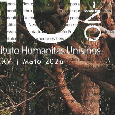
canonizações e a redução dos tempos exigidos (o grito "s
funeral, lembra a aclamação popular que levava à elevaçã
tridentina), a concentração na sua pessoa de um valor ca
institucional. Nesse quadro, pensou-se que os novos movi
desvinculados da tradicional referência territorial, poder
fortalecendo novamente os fiéis na doutrina e na disciplin
Em outros tempos, havia acontecido algo do gênero. Bast
nas outras ordens mendicantes medievais. No entanto, 
competição entre si, estas aportavam recursos, simbólicos
como vértice de uma Igreja ainda pouco estruturada no cen
presença de um governo e de um pontífice institucionalm
parecem rivalizar para se apropriar de tais recursos, em 
da Igreja. Exemplos significativos, em ótica ainda triden
liturgias próprias ou a criação de seminários subtraídos à
Desse modo, o desvio sectário está sempre à espreita. A 