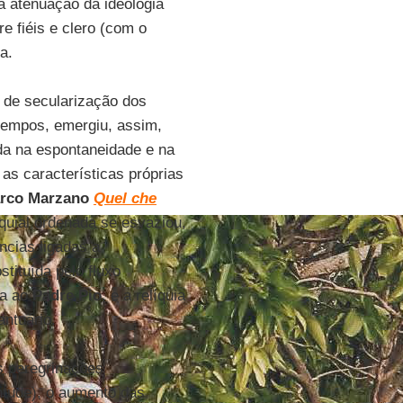
a atenuação da ideologia
e fiéis e clero (com o
a.
 de secularização dos
 tempos, emergiu, assim,
da na espontaneidade e na
as características próprias
rco Marzano
Quel che
roquial ordenada se esvaziou,
ências ligadas a
tituída pelo fluxo
da ao
Padre Pio
, e a relíquia
antuário.
as peregrinações
ntude), o aumento das