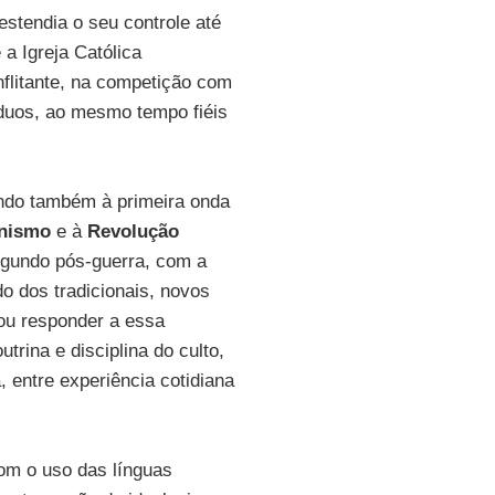
stendia o seu controle até
a Igreja Católica
nflitante, na competição com
íduos, ao mesmo tempo fiéis
tindo também à primeira onda
inismo
e à
Revolução
egundo pós-guerra, com a
do dos tradicionais, novos
ou responder a essa
rina e disciplina do culto,
, entre experiência cotidiana
com o uso das línguas