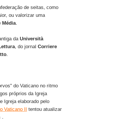
onfederação de seitas, como
or, ou valorizar uma
e Média
.
 antiga da
Università
Lettura
, do jornal
Corriere
tto
.
orvos" do Vaticano no ritmo
gos próprios da Igreja
e Igreja elaborado pelo
o Vaticano II
tentou atualizar
 .