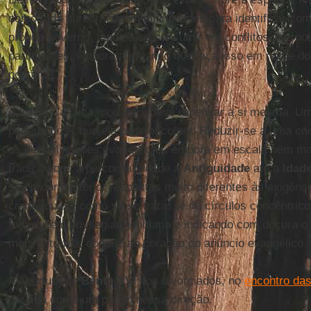
como toda burocracia em dificuldades para identificar com
próprio governo, tende a se consumir em conflitos interno
particulares, embora afirmando que faça isso em nome do 
pontífice.
A Igreja Católica, portanto, deve repensar a si mesma. U
poderia dizer que ela pode escolher. Reduzir-se a uma co
as denominações evangélicas, embora em escala bem mai
tradição que a percorreu desde a
Antiguidade
até a
Idad
seu próprio interior respostas muito diferentes às exigênci
cristã, quase como se se tratasse de círculos concêntric
todas, sem privilegiar nenhuma e indicando com doçura 
mais extrema, conduz ao coração do anúncio evangélico.
A abertura de
Bento XVI
aos divorciados, no
encontro da
ser lida como um passo nessa direção.