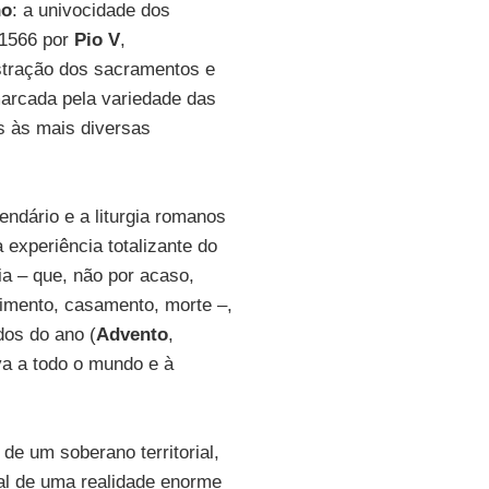
no
: a univocidade dos
 1566 por
Pio V
,
tração dos sacramentos e
marcada pela variedade das
es às mais diversas
endário e a liturgia romanos
 experiência totalizante do
ia – que, não por acaso,
cimento, casamento, morte –,
dos do ano (
Advento
,
va a todo o mundo e à
 de um soberano territorial,
al de uma realidade enorme