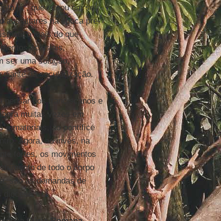
anto já", que ecoou em seu
o aos altares na época pré-
rismático mais do que
mentos eclesiais,
iam ser uma solução,
a diante da secularização.
a pensar nos franciscanos e
embora muitas vezes em
 e materiais, ao pontífice
tro. Agora, ao invés, na
ente fortes, os movimentos
detrimento de todo o corpo
tina, são as demandas de
s diocese.
própria
Cúria Romana
,