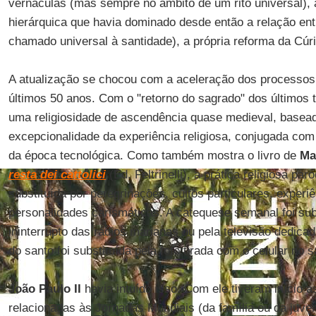
vernáculas (mas sempre no âmbito de um rito universal), 
hierárquica que havia dominado desde então a relação entr
chamado universal à santidade), a própria reforma da Cúri
A atualização se chocou com a aceleração dos processos
últimos 50 anos. Com o "retorno do sagrado" dos últimos
uma religiosidade de ascendência quase medieval, basea
excepcionalidade da experiência religiosa, conjugada com 
da época tecnológica. Como também mostra o livro de
Ma
resta dei cattolici
(Ed. Feltrinelli), a prática religiosa pa
substituída por peregrinações, cultos particulares, experi
personalidades carismáticas. A catequese semanal foi subs
ininterrupto das rádios marianas ou pela televisão dedica
do santo foi substituída pela foto tirada com o celular no s
João Paulo II
havia intuído isso. Com ele tiveram início 
relacionadas às Jornadas Mundiais (da família ou da juve