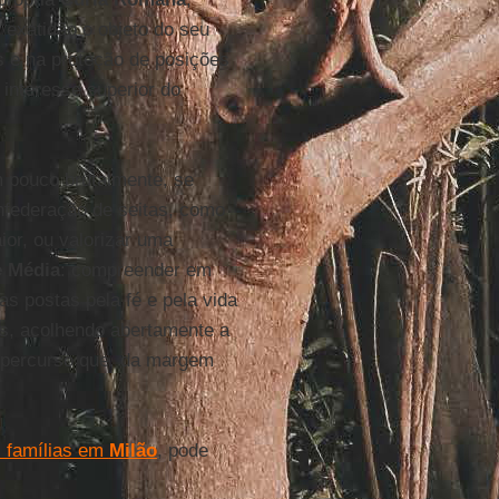
 exatidão o objeto do seu
s e na proteção de posições
interesse superior do
m pouco brutalmente, se
nfederação de seitas, como
or, ou valorizar uma
e Média
: compreender em
as postas pela fé e pela vida
os, acolhendo abertamente a
o percurso que, da margem
s famílias em
Milão
, pode