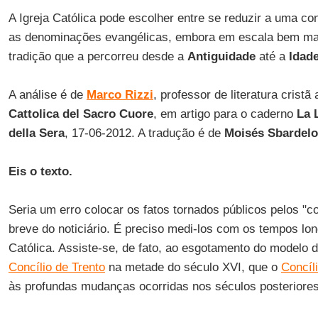
A Igreja Católica pode escolher entre se reduzir a uma c
as denominações evangélicas, embora em escala bem mai
tradição que a percorreu desde a
Antiguidade
até a
Idad
A análise é de
Marco Rizzi
, professor de literatura cristã
Cattolica del Sacro Cuore
, em artigo para o caderno
La 
della Sera
, 17-06-2012. A tradução é de
Moisés Sbardelo
Eis o texto.
Seria um erro colocar os fatos tornados públicos pelos "c
breve do noticiário. É preciso medi-los com os tempos lon
Católica. Assiste-se, de fato, ao esgotamento do modelo d
Concílio de Trento
na metade do século XVI, que o
Concíli
às profundas mudanças ocorridas nos séculos posteriores