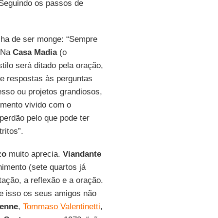
 Seguindo os passos de
lha de ser monge: “Sempre
. Na
Casa Madia
(o
stilo será ditado pela oração,
 de respostas às perguntas
esso ou projetos grandiosos,
imento vivido com o
perdão pelo que pode ter
ritos”.
zo
muito aprecia.
Viandante
himento (sete quartos já
ação, a reflexão e a oração.
e isso os seus amigos não
Penne
,
Tommaso Valentinetti
,