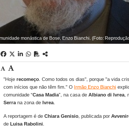
unidade monástica de Bose, Enzo Bianchi. (Foto: Reprodução
"Hoje
recomeço
. Como todos os dias", porque "a vida cr
com inícios que não têm fim." O
Irmão Enzo Bianchi
expli
comunidade “
Casa Madia
”, na casa de
Albiano di Ivrea
, 
Serra
na zona de
Ivrea
.
A reportagem é de
Chiara Genisio
, publicada por
Avvenir
de
Luisa Rabolini
.