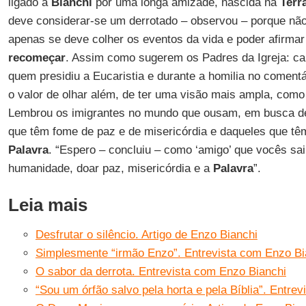
ligado a
Bianchi
por uma longa amizade, nascida na
Terr
deve considerar-se um derrotado – observou – porque não
apenas se deve colher os eventos da vida e poder afirma
recomeçar
. Assim como sugerem os Padres da Igreja: cai
quem presidiu a Eucaristia e durante a homilia no coment
o valor de olhar além, de ter uma visão mais ampla, com
Lembrou os imigrantes no mundo que ousam, em busca de
que têm fome de paz e de misericórdia e daqueles que t
Palavra
. “Espero – concluiu – como ‘amigo’ que vocês sa
humanidade, doar paz, misericórdia e a
Palavra
”.
Leia mais
Desfrutar o silêncio. Artigo de Enzo Bianchi
Simplesmente “irmão Enzo”. Entrevista com Enzo Bi
O sabor da derrota. Entrevista com Enzo Bianchi
“Sou um órfão salvo pela horta e pela Bíblia”. Entre