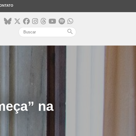
ONTATO
search
meça” na