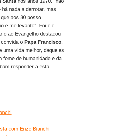
a Santa
nos anos 1970, “não
 há nada a derrotar, mas
r que aos 80 posso
o e me levanto”. Foi ele
ário ao Evangelho destacou
o convida o
Papa Francisco
.
 uma vida melhor, daqueles
êm fome de humanidade e da
ibam responder a esta
anchi
vista com Enzo Bianchi