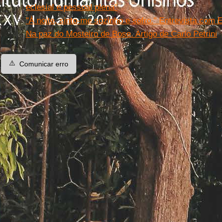
eclesial e pessoal plena"
''À noite, sinto-me sozinho e sofro.'' Entrevista com
Na paz do Mosteiro de Bose. Artigo de Carlo Petrini
⚠️
Comunicar erro