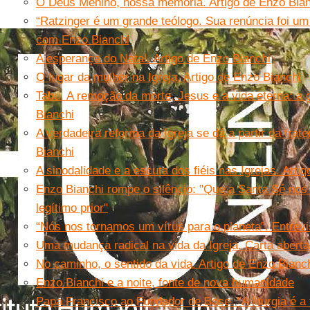
O Deus Menino, nossa memória. Artigo de Enzo Bian
“Ratzinger é um grande teólogo. Sua renúncia foi um
com Enzo Bianchi
A esperança do Natal. Artigo de Enzo Bianchi
O lugar da mulher na Igreja. Artigo de Enzo Bianchi
Tabu. A remoção da morte, Jesus e a vida eterna: a
Bianchi
A verdadeira reforma da Igreja se dá a partir da frat
Bianchi
A sinodalidade e a escuta dos fiéis nas Igrejas. Arti
Enzo Bianchi rompe o silêncio: "Que a Santa Sé nos 
legítimo prior"
“Nós nos tornamos um vírus para o planeta”. Entrev
Uma mudança radical na vida da Igreja. Carta aberta
No caminho, o sentido da vida. Artigo de Enzo Bianc
Enzo Bianchi e a noite, fonte de nova humanidade
Papa Francisco ao Fundador de Bose: "A liturgia é a