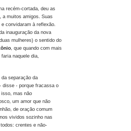
ma recém-cortada, deu as
, a muitos amigos. Suas
e convidaram à reflexão.
a da inauguração da nova
duas mulheres) o sentido do
tônio
, que quando com mais
faria naquele dia,
s da separação da
- disse - porque fracassa o
 isso, mas não
osco, um amor que não
nhão, de oração comum
anos vividos sozinho nas
 todos: crentes e não-