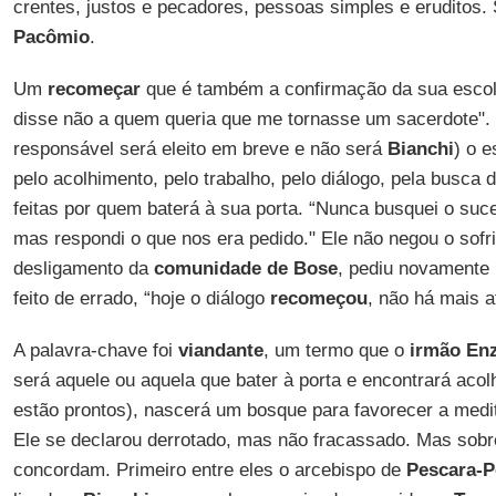
crentes, justos e pecadores, pessoas simples e eruditos.
Pacômio
.
Um
recomeçar
que é também a confirmação da sua esco
disse não a quem queria que me tornasse um sacerdote"
responsável será eleito em breve e não será
Bianchi
) o e
pelo acolhimento, pelo trabalho, pelo diálogo, pela busca
feitas por quem baterá à sua porta. “Nunca busquei o suc
mas respondi o que nos era pedido." Ele não negou o sofr
desligamento da
comunidade de Bose
, pediu novamente 
feito de errado, “hoje o diálogo
recomeçou
, não há mais at
A palavra-chave foi
viandante
, um termo que o
irmão En
será aquele ou aquela que bater à porta e encontrará acol
estão prontos), nascerá um bosque para favorecer a medit
Ele se declarou derrotado, mas não fracassado. Mas sobr
concordam. Primeiro entre eles o arcebispo de
Pescara-