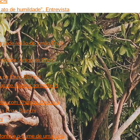
chi
 ato de humildade”. Entrevista
 grande lesão do irmão Enzo
ernidade. Artigo de Enzo
go de Enzo Bianchi
ajude. Nunca contestei o
ista com Philippe Descola
 a Enzo Bianchi
hi
 fonte e o cume de uma vida