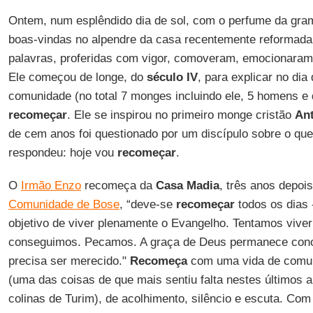
Ontem, num esplêndido dia de sol, com o perfume da gra
boas-vindas no alpendre da casa recentemente reformada
palavras, proferidas com vigor, comoveram, emocionaram 
Ele começou de longe, do
século IV
, para explicar no di
comunidade (no total 7 monges incluindo ele, 5 homens e 
recomeçar
. Ele se inspirou no primeiro monge cristão
An
de cem anos foi questionado por um discípulo sobre o que 
respondeu: hoje vou
recomeçar
.
O
Irmão Enzo
recomeça da
Casa Madia
, três anos depoi
Comunidade de Bose
, “deve-se
recomeçar
todos os dias 
objetivo de viver plenamente o Evangelho. Tentamos viver
conseguimos. Pecamos. A graça de Deus permanece con
precisa ser merecido."
Recomeça
com uma vida de comu
(uma das coisas de que mais sentiu falta nestes últimos 
colinas de Turim), de acolhimento, silêncio e escuta. Com