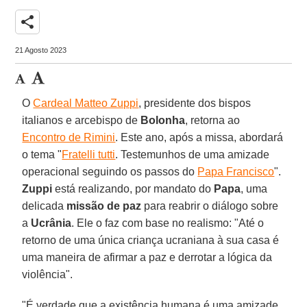
share
21 Agosto 2023
O
Cardeal Matteo Zuppi
, presidente dos bispos
italianos e arcebispo de
Bolonha
, retorna ao
Encontro de Rimini
. Este ano, após a missa, abordará
o tema "
Fratelli tutti
. Testemunhos de uma amizade
operacional seguindo os passos do
Papa Francisco
".
Zuppi
está realizando, por mandato do
Papa
, uma
delicada
missão de paz
para reabrir o diálogo sobre
a
Ucrânia
. Ele o faz com base no realismo: "Até o
retorno de uma única criança ucraniana à sua casa é
uma maneira de afirmar a paz e derrotar a lógica da
violência".
"É verdade que a existência humana é uma amizade