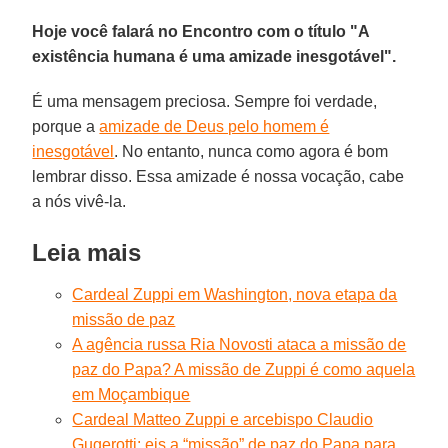
Hoje você falará no Encontro com o título "A
existência humana é uma amizade inesgotável".
É uma mensagem preciosa. Sempre foi verdade,
porque a
amizade de Deus pelo homem é
inesgotável
. No entanto, nunca como agora é bom
lembrar disso. Essa amizade é nossa vocação, cabe
a nós vivê-la.
Leia mais
Cardeal Zuppi em Washington, nova etapa da
missão de paz
A agência russa Ria Novosti ataca a missão de
paz do Papa? A missão de Zuppi é como aquela
em Moçambique
Cardeal Matteo Zuppi e arcebispo Claudio
Gugerotti: eis a “missão” de paz do Papa para