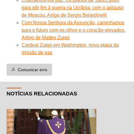
Chamamos-lhe paz. Os planos de Sant'Egidio
para pôr fim à guerra na Ucrânia, com o aplauso
de Moscou. Artigo de Sergio Belardinelli
Com Nossa Senhora da Assunção, caminhamos
para o futuro com os olhos e o coração elevados.
Artigo de Matteo Zuppi
Cardeal Zuppi em Washington, nova etapa da
missão de paz
⚠️
Comunicar erro
NOTÍCIAS RELACIONADAS