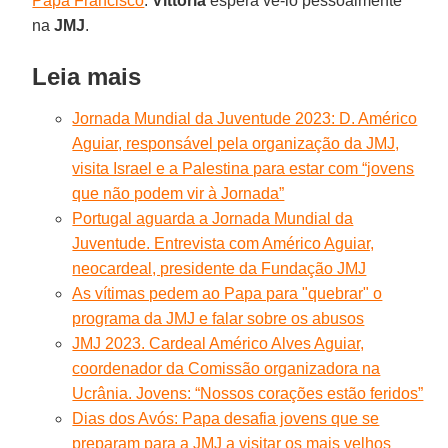
Papa Francisco
.
Vittoria
espera vê-lo pessoalmente
na
JMJ
.
Leia mais
Jornada Mundial da Juventude 2023: D. Américo
Aguiar, responsável pela organização da JMJ,
visita Israel e a Palestina para estar com “jovens
que não podem vir à Jornada”
Portugal aguarda a Jornada Mundial da
Juventude. Entrevista com Américo Aguiar,
neocardeal, presidente da Fundação JMJ
As vítimas pedem ao Papa para "quebrar" o
programa da JMJ e falar sobre os abusos
JMJ 2023. Cardeal Américo Alves Aguiar,
coordenador da Comissão organizadora na
Ucrânia. Jovens: “Nossos corações estão feridos”
Dias dos Avós: Papa desafia jovens que se
preparam para a JMJ a visitar os mais velhos