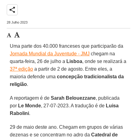
share
28 Julho 2023
Uma parte dos 40.000 franceses que participarão da
Jornada Mundial da Juventude - JMJ
chegam na
quarta-feira, 26 de julho a
Lisboa
, onde se realizará a
37ª edição
a partir de 2 de agosto. Entre eles, a
maioria defende uma
concepção tradicionalista da
religião
.
A reportagem é de
Sarah Belouezzane
, publicada
por
Le
Monde
, 27-07-2023. A tradução é de
Luisa
Rabolini
.
29 de maio deste ano. Chegam em grupos de várias
dezenas e se concentram no adro da
Catedral de