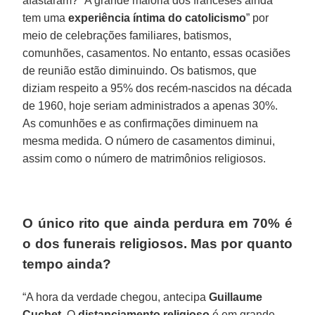
afastaram? “A grande maioria dos franceses ainda
tem uma
experiência íntima do catolicismo
” por
meio de celebrações familiares, batismos,
comunhões, casamentos. No entanto, essas ocasiões
de reunião estão diminuindo. Os batismos, que
diziam respeito a 95% dos recém-nascidos na década
de 1960, hoje seriam administrados a apenas 30%.
As comunhões e as confirmações diminuem na
mesma medida. O número de casamentos diminui,
assim como o número de matrimônios religiosos.
O único rito que ainda perdura em 70% é
o dos funerais religiosos. Mas por quanto
tempo ainda?
“A hora da verdade chegou, antecipa
Guillaume
Cuchet
. O
distanciamento religioso
é em grande