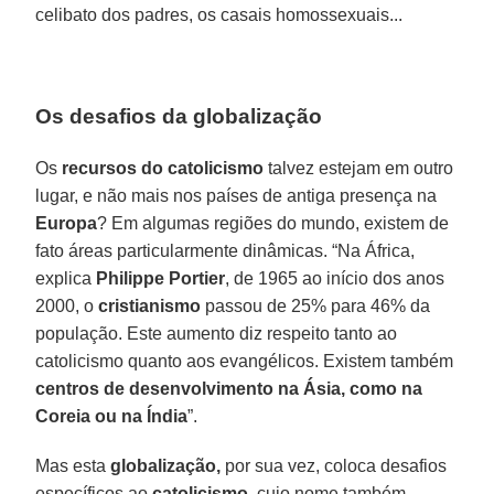
celibato dos padres, os casais homossexuais...
Os desafios da globalização
Os
recursos do catolicismo
talvez estejam em outro
lugar, e não mais nos países de antiga presença na
Europa
? Em algumas regiões do mundo, existem de
fato áreas particularmente dinâmicas. “Na África,
explica
Philippe Portier
, de 1965 ao início dos anos
2000, o
cristianismo
passou de 25% para 46% da
população. Este aumento diz respeito tanto ao
catolicismo quanto aos evangélicos. Existem também
centros de desenvolvimento na Ásia, como na
Coreia ou na Índia
”.
Mas esta
globalização,
por sua vez, coloca desafios
específicos ao
catolicismo
, cujo nome também