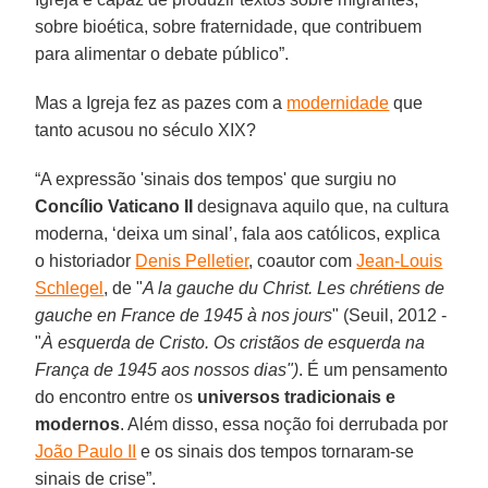
sobre bioética, sobre fraternidade, que contribuem
para alimentar o debate público”.
Mas a Igreja fez as pazes com a
modernidade
que
tanto acusou no século XIX?
“A expressão 'sinais dos tempos' que surgiu no
Concílio Vaticano II
designava aquilo que, na cultura
moderna, ‘deixa um sinal’, fala aos católicos, explica
o historiador
Denis Pelletier
, coautor com
Jean-Louis
Schlegel
, de "
A la gauche du Christ. Les chrétiens de
gauche en France de 1945 à nos jours
" (Seuil, 2012 -
"
À esquerda de Cristo. Os cristãos de esquerda na
França de 1945 aos nossos dias")
. É um pensamento
do encontro entre os
universos tradicionais e
modernos
. Além disso, essa noção foi derrubada por
João Paulo II
e os sinais dos tempos tornaram-se
sinais de crise”.