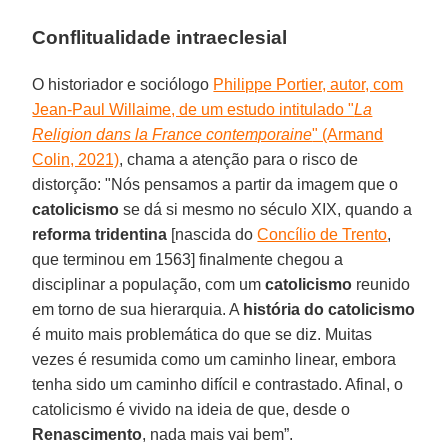
Conflitualidade intraeclesial
O historiador e sociólogo
Philippe Portier, autor, com
Jean-Paul Willaime, de um estudo intitulado "
La
Religion dans la France contemporaine
" (Armand
Colin, 2021)
, chama a atenção para o risco de
distorção: "Nós pensamos a partir da imagem que o
catolicismo
se dá si mesmo no século XIX, quando a
reforma tridentina
[nascida do
Concílio de Trento
,
que terminou em 1563] finalmente chegou a
disciplinar a população, com um
catolicismo
reunido
em torno de sua hierarquia. A
história do catolicismo
é muito mais problemática do que se diz. Muitas
vezes é resumida como um caminho linear, embora
tenha sido um caminho difícil e contrastado. Afinal, o
catolicismo é vivido na ideia de que, desde o
Renascimento
, nada mais vai bem”.