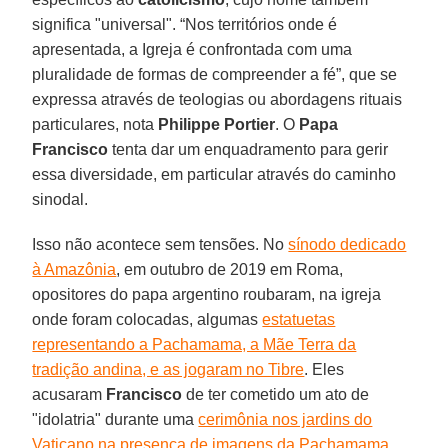
significa "universal". “Nos territórios onde é
apresentada, a Igreja é confrontada com uma
pluralidade de formas de compreender a fé”, que se
expressa através de teologias ou abordagens rituais
particulares, nota
Philippe Portier
. O
Papa
Francisco
tenta dar um enquadramento para gerir
essa diversidade, em particular através do caminho
sinodal.
Isso não acontece sem tensões. No
sínodo dedicado
à Amazônia
, em outubro de 2019 em Roma,
opositores do papa argentino roubaram, na igreja
onde foram colocadas, algumas
estatuetas
representando a Pachamama, a Mãe Terra da
tradição andina, e as jogaram no Tibre
. Eles
acusaram
Francisco
de ter cometido um ato de
"idolatria" durante uma
cerimônia nos jardins do
Vaticano na presença de imagens da Pachamama
.