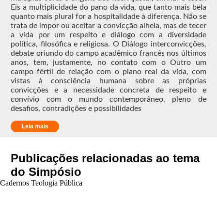
Pa
Eis a multiplicidade do pano da vida, que tanto mais bela
mo
quanto mais plural for a hospitalidade à diferença. Não se
ul
trata de impor ou aceitar a convicção alheia, mas de tecer
atu
a vida por um respeito e diálogo com a diversidade
o a
política, filosófica e religiosa. O Diálogo interconvicções,
Le
debate oriundo do campo acadêmico francês nos últimos
Ga
anos, tem, justamente, no contato com o Outro um
Rat
campo fértil de relação com o plano real da vida, com
vistas à consciência humana sobre as próprias
convicções e a necessidade concreta de respeito e
convívio com o mundo contemporâneo, pleno de
desafios, contradições e possibilidades
Leia mais
Publicações relacionadas ao tema
do Simpósio
Cadernos Teologia Pública