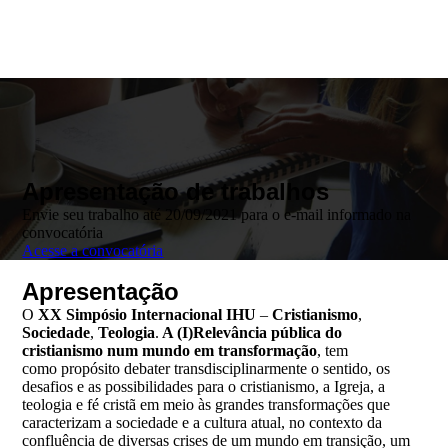
Apresentação de trabalhos
Envie seu trabalho até 20/09/2021 para o e-mail informado na
convocatória
Acesse a convocatória
Apresentação
O
XX Simpósio Internacional IHU
–
Cristianismo
,
Sociedade
,
Teologia
.
A (I)Relevância pública do
cristianismo num mundo em transformação
, tem
como propósito debater transdisciplinarmente o sentido, os
desafios e as possibilidades para o cristianismo, a Igreja, a
teologia e fé cristã em meio às grandes transformações que
caracterizam a sociedade e a cultura atual, no contexto da
confluência de diversas crises de um mundo em transição, um