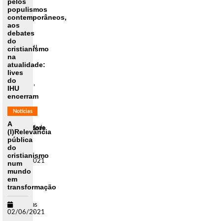
pelos
2021,
populismos
o
contemporâneos,
sociólogo
aos
francês
Edgar
debates
Morin
do
completou
cristianismo
cem
na
anos.
atualidade:
Em
lives
suas
do
reflexões,
IHU
que
encerram
chamam
a
a
semana
Notícias
atenção
com
para a
A
debatedore
complexidade
(I)Relevância
[...]
da [...]
pública
do
cristianismo
10/06/2021
num
mundo
Dois
em
eventos
transformação
do
Instituto
Humanitas
02/06/2021
Unisinos -
IHU,