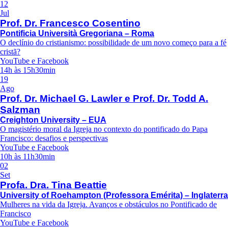
12
Jul
Prof. Dr. Francesco Cosentino
Pontificia Università Gregoriana – Roma
O declínio do cristianismo: possibilidade de um novo começo para a fé
cristã?
YouTube e Facebook
14h às 15h30min
19
Ago
Prof. Dr. Michael G. Lawler e Prof. Dr. Todd A.
Salzman
Creighton University – EUA
O magistério moral da Igreja no contexto do pontificado do Papa
Francisco: desafios e perspectivas
YouTube e Facebook
10h às 11h30min
02
Set
Profa. Dra. Tina Beattie
University of Roehampton (Professora Emérita) – Inglaterra
Mulheres na vida da Igreja. Avanços e obstáculos no Pontificado de
Francisco
YouTube e Facebook