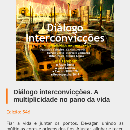
teologia
que
colocou
o
padre
Armando
Matteo
em
evidência.
Seu
sacerdócio
ainda é
jovem,
foi or
[...]
Diálogo interconvicções. A
multiplicidade no pano da vida
Edição: 546
Edi
Fiar a vida e juntar os pontos. Devagar, unindo as
múltiplas cores e origens dos fios. Ajustar, alinhar e tecer.