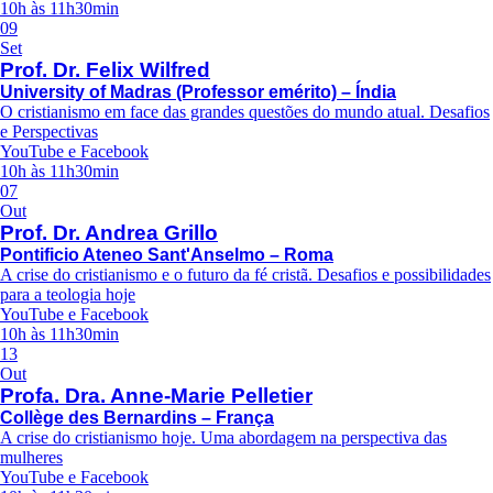
10h às 11h30min
09
Set
Prof. Dr. Felix Wilfred
University of Madras (Professor emérito) – Índia
O cristianismo em face das grandes questões do mundo atual. Desafios
e Perspectivas
YouTube e Facebook
10h às 11h30min
07
Out
Prof. Dr. Andrea Grillo
Pontificio Ateneo Sant'Anselmo – Roma
A crise do cristianismo e o futuro da fé cristã. Desafios e possibilidades
para a teologia hoje
YouTube e Facebook
10h às 11h30min
13
Out
Profa. Dra. Anne-Marie Pelletier
Collège des Bernardins – França
A crise do cristianismo hoje. Uma abordagem na perspectiva das
mulheres
YouTube e Facebook