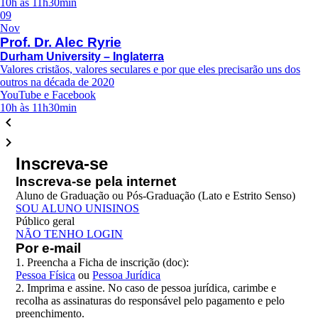
10h às 11h30min
09
Nov
Prof. Dr. Alec Ryrie
Durham University – Inglaterra
Valores cristãos, valores seculares e por que eles precisarão uns dos
outros na década de 2020
YouTube e Facebook
10h às 11h30min
keyboard_arrow_left
keyboard_arrow_right
Inscreva-se
Inscreva-se pela internet
Aluno de Graduação ou Pós-Graduação (Lato e Estrito Senso)
SOU ALUNO UNISINOS
Público geral
NÃO TENHO LOGIN
Por e-mail
1. Preencha a Ficha de inscrição (doc):
Pessoa Física
ou
Pessoa Jurídica
2. Imprima e assine. No caso de pessoa jurídica, carimbe e
recolha as assinaturas do responsável pelo pagamento e pelo
preenchimento.