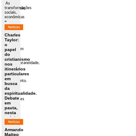
As
com
transformações
transmissão
sociais,
ao
econômicas
vivo,
e
debatem
culturais
nessa
Notícias
desde
quinta-
Charles
o
feira,
Taylor:
século
10-06,
o
XIX
questões
papel
impuseram
de
grandes
do
fundo
desafios
da
cristianismo
às
contemporaneidade.
nos
grandes
Às 10
itinerários
tradições
h [...]
particulares
de
em
pensamento.
busca
O
da
advento
espiritualidade.
das
Debate
instituições
em
[...]
pauta,
nesta
quinta-
feira,
Notícias
no
Armando
IHU
Matteo