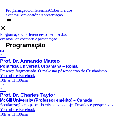
Programação
Conferências
Cobertura dos
eventos
Convocatória
Apresentação
menu
close
Programação
Conferências
Cobertura dos
eventos
Convocatória
Apresentação
Programação
04
Jun
Prof. Dr. Armando Matteo
Pontificia Università Urbaniana – Roma
Presença fragmentada. O mal-estar pós-moderno do Cristianismo
YouTube e Facebook
10h às 11h30min
17
Jun
Prof. Dr. Charles Taylor
McGill University (Professor emérito) – Canadá
Secularização e o papel do cristianismo hoje. Desafios e perspectivas
YouTube e Facebook
10h às 11h30min