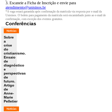
3. Escaneie a Ficha de Inscrição e envie para
atendimento@unisinos.br
*A vaga estará garantida após confirmação da matrícula via resposta por e-mail da
Unisinos. O boleto para pagamento da matrícula será encaminhado junto ao e-mail de
confirmação, com exceção dos eventos gratuitos.
Conferências
Notícias
Sobre
a
crise
do
cristianismo.
Ensaio
de
diagnóstico
e
perspectivas
de
futuro.
Artigo
de
Anne-
Marie
Pelletier
Notícias