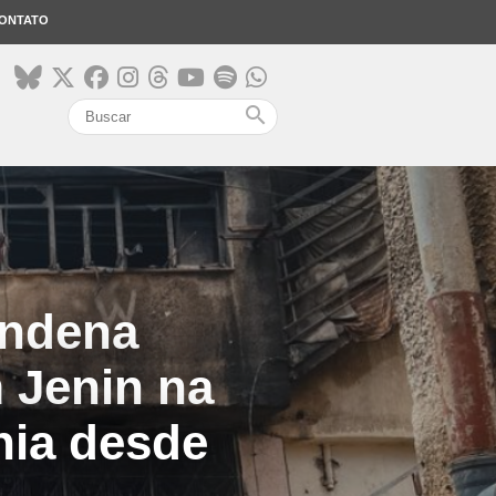
ONTATO
search
ondena
 Jenin na
nia desde