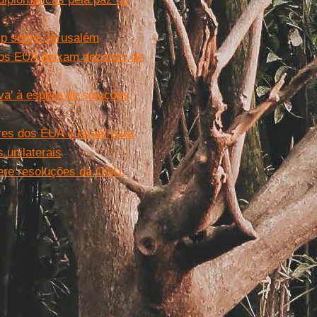
mp sobre Jerusalém
dos EUA deixam dezenas de
va' à espera de soluções
res dos EUA e Israel para
unilaterais
 fere resoluções da ONU,