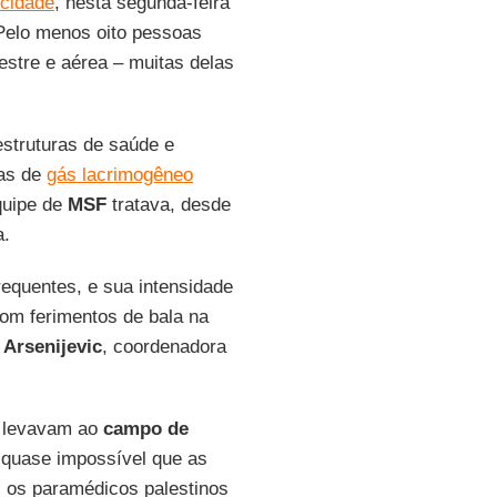
 cidade
, nesta segunda-feira
 Pelo menos oito pessoas
estre e aérea – muitas delas
estruturas de saúde e
bas de
gás lacrimogêneo
quipe de
MSF
tratava, desde
a.
equentes, e sua intensidade
com ferimentos de bala na
Arsenijevic
, coordenadora
e levavam ao
campo de
o quase impossível que as
 os paramédicos palestinos