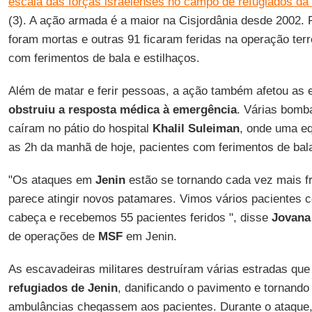
escala das forças israelenses no campo de refugiados da
(3). A ação armada é a maior na Cisjordânia desde 2002.
foram mortas e outras 91 ficaram feridas na operação terr
com ferimentos de bala e estilhaços.
Além de matar e ferir pessoas, a ação também afetou as 
obstruiu a resposta médica à emergência
. Várias bom
caíram no pátio do hospital
Khalil
Suleiman
, onde uma e
as 2h da manhã de hoje, pacientes com ferimentos de bal
"Os ataques em
Jenin
estão se tornando cada vez mais fr
parece atingir novos patamares. Vimos vários pacientes 
cabeça e recebemos 55 pacientes feridos ", disse
Jovana
de operações de
MSF
em Jenin.
As escavadeiras militares destruíram várias estradas qu
refugiados de Jenin
, danificando o pavimento e tornand
ambulâncias chegassem aos pacientes. Durante o ataque,