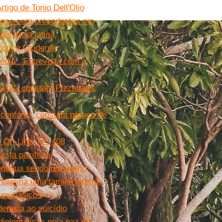
tigo de Tonio Dell'Olio
elense sem precedentes em
paróquia latina
s com o Ocidente
Médio”. Entrevista com o
sta”, constata Pizzaballa,
conforto, constata pároco de
U On-Line, Nº. 408
vista pacifista
continua sendo um sonho
imina uma família inteira"
ços básicos
denada ao suicídio
diplomáticas pela paz no