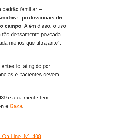
padrão familiar –
cientes
e
profissionais
de
 do campo
. Além disso, o uso
ea tão densamente povoada
da menos que ultrajante”,
entes foi atingido por
âncias e pacientes devem
89 e atualmente tem
on
e
Gaza
.
U On-Line, Nº. 408