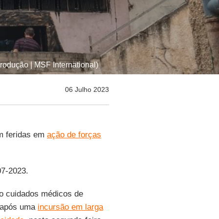
odução | MSF International)
06 Julho 2023
am feridas em
ação de forças
07-2023.
do cuidados médicos de
 após uma
incursão em larga