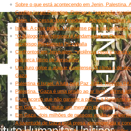
Sobre o que está acontecendo em Jenin, Palestina. Ar
Conflito Israel-Palestina. Patriarca: “agressão isra
Jenin. Um cessar-fogo imediato”. Atingida também a 
Israel. A crise política israelense pesa nas relaçõe
“O diálogo inter-religioso é fundamental no Oriente 
arcebispo Pierbattista Pizzaballa
Confrontos em Jerusalém. “Violência cega e nunca vi
patriarca latino de Jerusalém
Um duro golpe o ataque israelense. O clima é de des
Gaza
Palestina e Israel. A luta pela Paz Justa. Revista IH
Palestina. “Gaza é uma prisão ao ar livre”, afirma ati
É um acordo que não garante a paz. E a Palestina 
Em Gaza, "para matar um membro do Hamas, Israel el
Em Gaza, dois milhões de pessoas estão sem servi
A juventude de Gaza está presa, desesperada e con
Acordo entre os Emirados Árabes e Israel: relações 