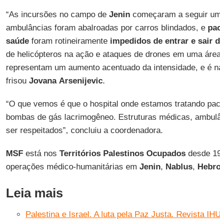
“As incursões no campo de
Jenin
começaram a seguir um 
ambulâncias foram abalroadas por carros blindados, e
pa
saúde
foram rotineiramente
impedidos de entrar e sair
de helicópteros na ação e ataques de drones em uma ár
representam um aumento acentuado da intensidade, e é na
frisou
Jovana
Arsenijevic
.
“O que vemos é que o hospital onde estamos tratando paci
bombas de gás lacrimogêneo. Estruturas médicas, ambul
ser respeitados”, concluiu a coordenadora.
MSF
está nos
Territórios
Palestinos
Ocupados
desde 19
operações médico-humanitárias em
Jenin
,
Nablus
,
Hebr
Leia mais
Palestina e Israel. A luta pela Paz Justa. Revista IH