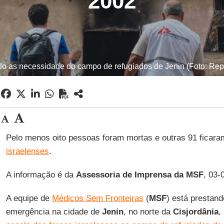
2002
 as necessidade do campo de refugiados de Jenin (Foto: Repr
Pelo menos oito pessoas foram mortas e outras 91 ficar
israelenses
.
A informação é da
Assessoria de Imprensa da MSF
, 03-
A equipe de
Médicos Sem Fronteiras
(
MSF
) está prestan
emergência na cidade de
Jenin
, no norte da
Cisjordânia
,