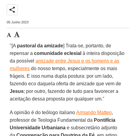
share
05 Junho 2023
"[A
pastoral da amizade
] Trata-se, portanto, de
repensar a
comunidade eclesial
à inteira disposição
da possível
amizade entre Jesus e os homens e as
mulheres
do nosso tempo, especialmente os mais
frágeis. E isso numa dupla postura: por um lado,
fazendo eco daquela oferta de amizade que vem de
Jesus
; por outro, fazendo de tudo para favorecer a
aceitação dessa proposta por qualquer um."
A opinião é do teólogo italiano
Armando Matteo
,
professor de Teologia Fundamental da
Pontifícia
Universidade Urbaniana
e subsecretário adjunto
da
Congregação para Doutrina da Fé
, em artigo