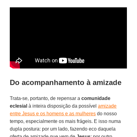
Do acompanhamento à amizade
Trata-se, portanto, de repensar a
comunidade
eclesial
à inteira disposição da possível
amizade
entre Jesus e os homens e as mulheres
do nosso
tempo, especialmente os mais frágeis. E isso numa
dupla postura: por um lado, fazendo eco daquela
oferta de amizade que vem de
Jesus
; por outro,