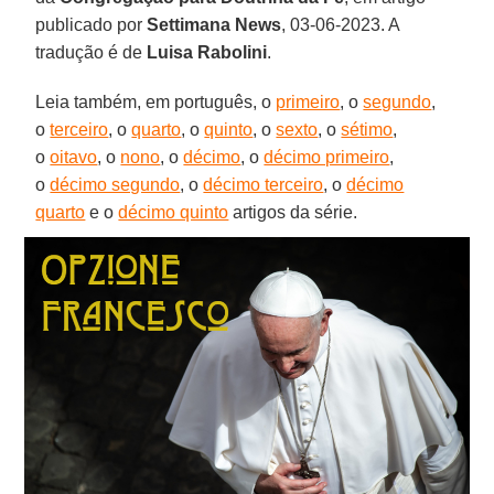
publicado por
Settimana News
, 03-06-2023. A
tradução é de
Luisa Rabolini
.
Leia também, em português, o
primeiro
, o
segundo
,
o
terceiro
, o
quarto
, o
quinto
, o
sexto
, o
sétimo
,
o
oitavo
, o
nono
, o
décimo
, o
décimo primeiro
,
o
décimo segundo
, o
décimo terceiro
, o
décimo
quarto
e o
décimo quinto
artigos da série.