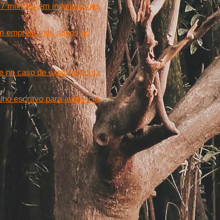
 7 milhões em indenizações
em empréstimos ativos no
de no caso de exploração na
lho escravo para audiência