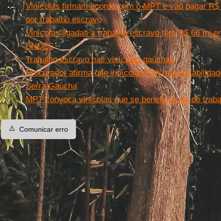
Vinícolas firmam acordo com o MPT e vão pagar R$
por trabalho escravo
Vinícolas ligadas a trabalho escravo têm R$ 66 mi 
BNDES
Trabalho escravo nas vinícolas gaúchas
Procurador afirma que vinícolas têm responsabilida
Serra Gaúcha
MPT convoca vinícolas que se beneficiaram de traba
⚠️
Comunicar erro