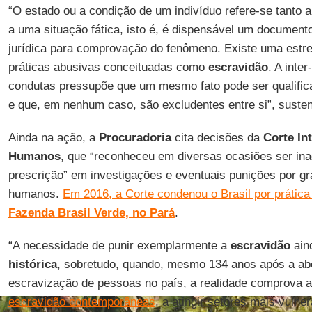
“O estado ou a condição de um indivíduo refere-se tanto 
a uma situação fática, isto é, é dispensável um documen
jurídica para comprovação do fenômeno. Existe uma estreit
práticas abusivas conceituadas como
escravidão
. A inte
condutas pressupõe que um mesmo fato pode ser qualifica
e que, em nenhum caso, são excludentes entre si”, suste
Ainda na ação, a
Procuradoria
cita decisões da
Corte In
Humanos
, que “reconheceu em diversas ocasiões ser ina
prescrição” em investigações e eventuais punições por gr
humanos.
Em 2016, a Corte condenou o Brasil por prática
Fazenda Brasil Verde, no Pará
.
“A necessidade de punir exemplarmente a
escravidão
ain
histórica
, sobretudo, quando, mesmo 134 anos após a abo
escravização de pessoas no país, a realidade comprova 
escravidão contemporâneas
, a atingir setores mais vulner