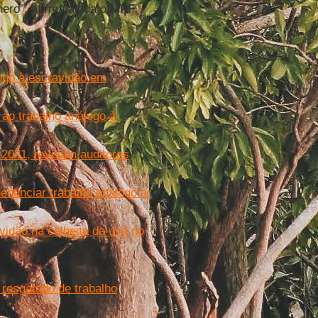
nero”, afirma ainda o
MPF
.
logo à escravidão em
ao trabalho análogo à
 2021, revelam auditores
enunciar trabalho análogo à
vidão na colheita da uva no
z resgatado de trabalho