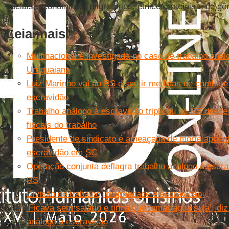
sociais, econômicos, migratórios, étnicos, raciais e de gê
Leia mais
Multinacional é investigada no caso de trabalho aná
Uruguaiana
Luiz Marinho vai ao RS discutir medidas de combate 
escravidão
Trabalho análogo à escravidão triplicou no RS desde
fiscais do trabalho
Presidente de sindicato é ameaçada de morte após d
escravidão em SC
Operação conjunta deflagra trabalho análogo à escra
RS
Divisão do trabalho, propriedade e escravidão
‘Ficava sem salário e tinha que tomar água suja’, di
análogo à escravidão