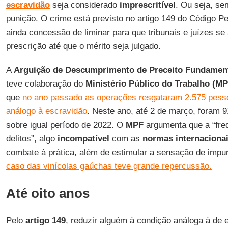
escravidão
seja considerado
imprescritível
. Ou seja, se
punição. O crime está previsto no artigo 149 do Código P
ainda concessão de liminar para que tribunais e juízes s
prescrição até que o mérito seja julgado.
A
Arguição de Descumprimento de Preceito Fundamen
teve colaboração do
Ministério Público do Trabalho (MP
que
no ano passado as operações resgataram 2.575 pesso
análogo à escravidão
. Neste ano, até 2 de março, foram 
sobre igual período de 2022. O
MPF
argumenta que a “fr
delitos”, algo
incompatível
com as
normas internaciona
combate à prática, além de estimular a sensação de imp
caso das vinícolas gaúchas teve grande repercussão.
Até oito anos
Pelo
artigo 149
, reduzir alguém à condição análoga à de 