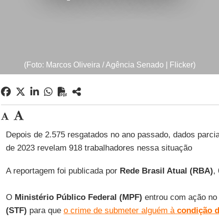
(Foto: Marcos Oliveira / Agência Senado | Flicker)
Depois de 2.575 resgatados no ano passado, dados parcia
de 2023 revelam 918 trabalhadores nessa situação
A reportagem foi publicada por
Rede Brasil Atual (RBA)
,
O
Ministério Público Federal (MPF)
entrou com ação n
(STF)
para que
o crime de submeter alguém à
condição d