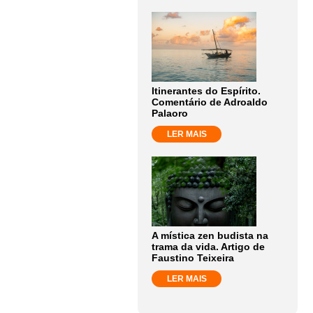
Itinerantes do Espírito.
Comentário de Adroaldo
Palaoro
LER MAIS
A mística zen budista na
trama da vida. Artigo de
Faustino Teixeira
LER MAIS