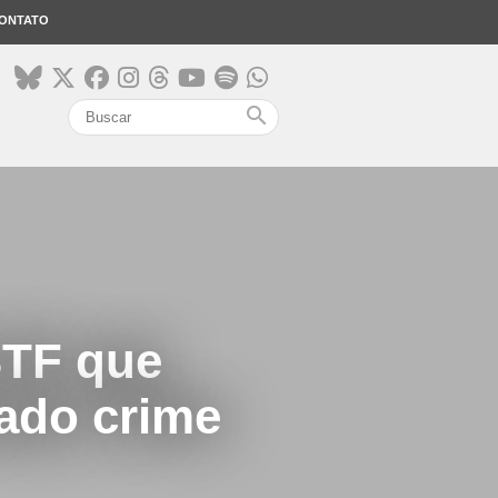
ONTATO
search
STF que
rado crime