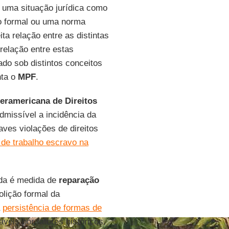
a uma situação jurídica como
to formal ou uma norma
a relação entre as distintas
r-relação entre estas
do sob distintos conceitos
nta o
MPF
.
teramericana de Direitos
dmissível a incidência da
aves violações de direitos
 de trabalho escravo na
da é medida de
reparação
lição formal da
a
persistência de formas de
áveis por fatores históricos,