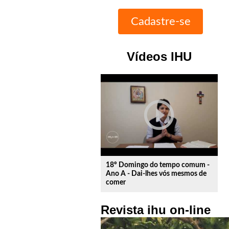
Vídeos IHU
play_circle_outline
18º Domingo do tempo comum -
Ano A - Dai-lhes vós mesmos de
comer
Revista ihu on-line