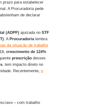
m prazo para estabelecer
enal. A Procuradoria pede
e abstenham de declarar
tal (ADPF)
ajuizada no
STF
T)
. A
Procuradoria
lembra
as da situação de trabalho
918,
crescimento de 124%
equente
prescrição
desses
is
, tem impacto direto no
unidade. Recentemente,
o
escravo – com trabalho