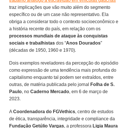
trabalho análogo à escravidão em vinícolas gaúchas
traz implicações que vão muito além do segmento
específico ou de um case não representativo. Ela
obriga a considerar todo o contexto socioeconômico e
a história recente do país, em relação com os
processos mundiais de ataque às conquistas
sociais e trabalhistas
dos “
Anos Dourados
”
(décadas de 1950, 1960 e 1970).
Dois exemplos reveladores da percepção do episódio
como expressão de uma tendência mais profunda do
capitalismo enquanto tal podem ser extraídos, entre
outras, de matéria publicada pelo jornal
Folha de S.
Paulo
, no
Caderno Mercado
, em 6 de março de
2023.
A
Coordenadora do FGVethics
, centro de estudos
de ética, transparência, integridade e compliance da
Fundação Getúlio Vargas
, a professora
Ligia Maura