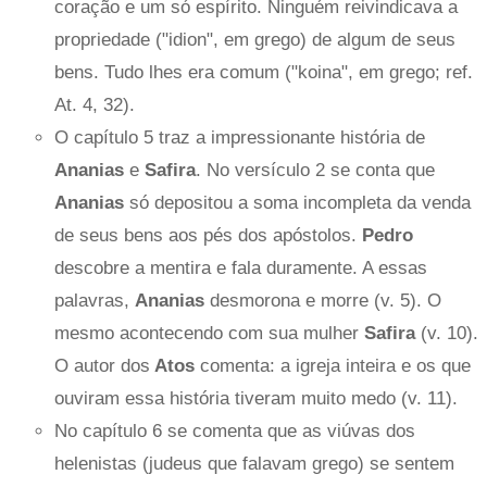
coração e um só espírito. Ninguém reivindicava a
propriedade ("idion", em grego) de algum de seus
bens. Tudo lhes era comum ("koina", em grego; ref.
At. 4, 32).
O capítulo 5 traz a impressionante história de
Ananias
e
Safira
. No versículo 2 se conta que
Ananias
só depositou a soma incompleta da venda
de seus bens aos pés dos apóstolos.
Pedro
descobre a mentira e fala duramente. A essas
palavras,
Ananias
desmorona e morre (v. 5). O
mesmo acontecendo com sua mulher
Safira
(v. 10).
O autor dos
Atos
comenta: a igreja inteira e os que
ouviram essa história tiveram muito medo (v. 11).
No capítulo 6 se comenta que as viúvas dos
helenistas (judeus que falavam grego) se sentem