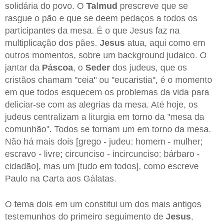
solidária do povo. O
Talmud
prescreve que se
rasgue o pão e que se deem pedaços a todos os
participantes da mesa. É o que Jesus faz na
multiplicação dos pães.
Jesus
atua, aqui como em
outros momentos, sobre um background judaico. O
jantar da
Páscoa
, o
Seder
dos judeus, que os
cristãos chamam "ceia" ou "eucaristia", é o momento
em que todos esquecem os problemas da vida para
deliciar-se com as alegrias da mesa. Até hoje, os
judeus centralizam a liturgia em torno da "mesa da
comunhão". Todos se tornam um em torno da mesa.
Não há mais dois [grego - judeu; homem - mulher;
escravo - livre; circunciso - incircunciso; bárbaro -
cidadão], mas um [tudo em todos], como escreve
Paulo na Carta aos Gálatas.
O tema dois em um constitui um dos mais antigos
testemunhos do primeiro seguimento de
Jesus
,