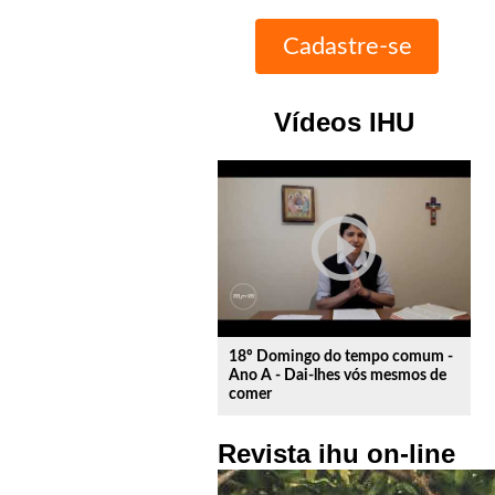
Vídeos IHU
play_circle_outline
18º Domingo do tempo comum -
Ano A - Dai-lhes vós mesmos de
comer
Revista ihu on-line