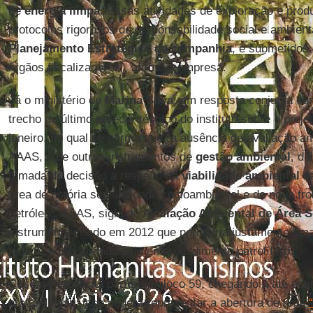
de
energia limpa
. Essas atividades de exploração e prod
protocolos rigorosos de responsabilidade social e ambient
Planejamento Estratégico da companhia
, e submetidos 
órgãos fiscalizadores”, afirma a empresa.
Já o ministério de
Marina Silva
, em resposta conjunta c
trecho do último parecer técnico do instituto sobre o proj
janeiro, no qual se afirma que “a ausência de avaliação a
AAAS, e de outros instrumentos de
gestão ambiental
, di
tomada de decisão a respeito da
viabilidade ambiental
da
área de notória sensibilidade socioambiental e de nova fron
petróleo”. AAAS, sigla de
Avaliação Ambiental de Área
S
instrumento criado em 2012 que permitiria justamente um
toda a região afetada pelo empreendimento petrolífero.
Caso a
Petrobras
perfure o bloco 59, chegando a até est
profundidade, isso poderá representar a abertura de uma
“