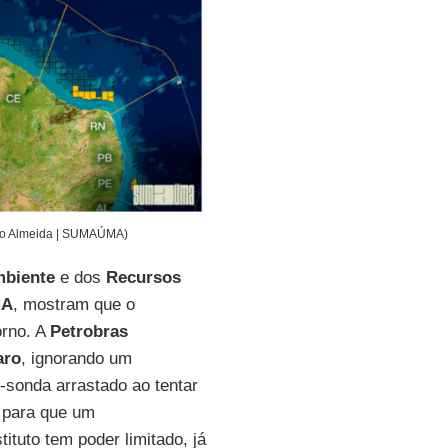
lfo Almeida | SUMAÚMA)
mbiente
e dos
Recursos
MA
, mostram que o
orno. A
Petrobras
aro
, ignorando um
-sonda arrastado ao tentar
 para que um
tuto tem poder limitado, já