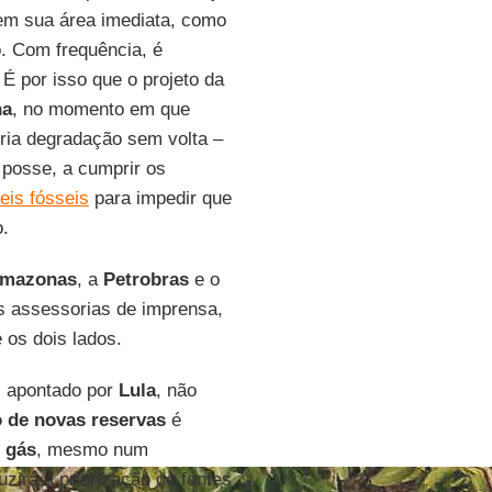
 em sua área imediata, como
. Com frequência, é
É por isso que o projeto da
na
, no momento em que
pria degradação sem volta –
 posse, a cumprir os
eis fósseis
para impedir que
o.
Amazonas
, a
Petrobras
e o
s assessorias de imprensa,
 os dois lados.
, apontado por
Lula
, não
 de novas reservas
é
gás
, mesmo num
zirá à priorização de fontes