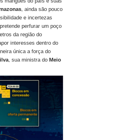
dos mangues do país e suas
Amazonas
, ainda são pouco
ibilidade e incertezas
pretende perfurar um poço
etros da região do
apor interesses dentro do
neira única a força do
ilva
, sua ministra do
Meio