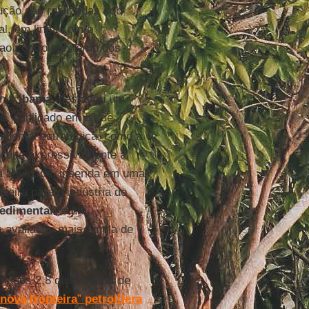
ução são realizadas sob
al, em linha com o
ao controle externo dos
om o
Ibama
, destacou um
eto, publicado em 31 de
mbiental estratégica, como a
ficulta expressivamente a
 atividade, inserida em uma
teira para a indústria do
edimentar
, é um
a avaliação mais ampla de
imados 2,8 quilômetros de
nova fronteira
”
petrolífera