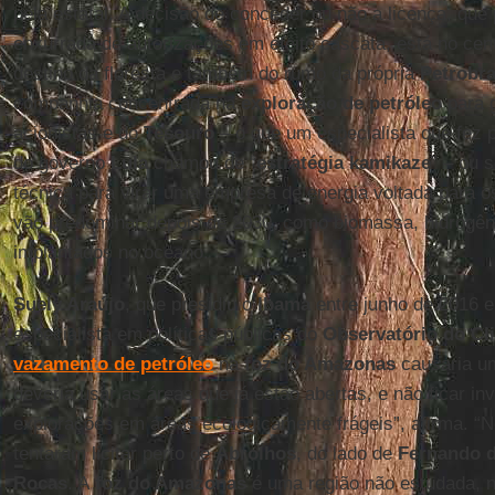
pela estatal. A decisão de conceder ou não a licença, que
enxurrada de autorizações em efeito cascata, está no cent
destino da floresta e também do rumo da própria
Petrobr
companhia concentrada na
exploração de petróleo
para 
acionistas e do
Tesouro
– o que um especialista que fez p
do governo
Lula
chamou de “
estratégia kamikaze
” – ou 
técnica para virar uma empresa de energia voltada para o
vão predominar depois de 2030, como biomassa, hidrogêni
implantados no oceano.
Suely Araújo
, que presidiu o
Ibama
entre junho de 2016 e
especialista em políticas públicas do
Observatório do Cl
vazamento de petróleo
na
foz do Amazonas
causaria um
deveria usar as áreas que já estão abertas, e não ficar i
explorações em áreas ecologicamente frágeis”, afirma. “
tentaram licitar perto de
Abrolhos
, do lado de
Fernando 
Rocas
. A
foz do Amazonas
é uma região não estudada, 