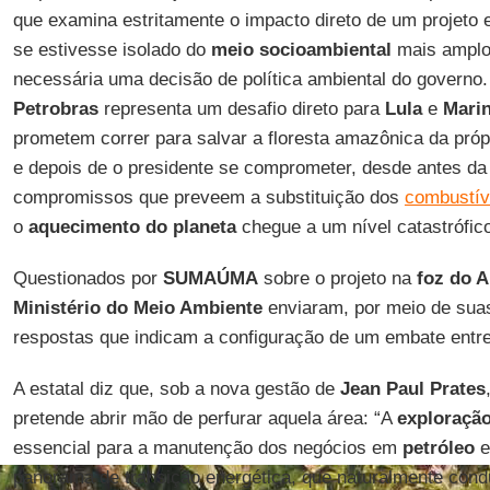
que examina estritamente o impacto direto de um projeto
se estivesse isolado do
meio socioambiental
mais amplo
necessária uma decisão de política ambiental do governo. 
Petrobras
representa um desafio direto para
Lula
e
Mari
prometem correr para salvar a floresta amazônica da pró
e depois de o presidente se comprometer, desde antes da
compromissos que preveem a substituição dos
combustív
o
aquecimento do planeta
chegue a um nível catastrófic
Questionados por
SUMAÚMA
sobre o projeto na
foz do 
Ministério do Meio Ambiente
enviaram, por meio de sua
respostas que indicam a configuração de um embate entre
A estatal diz que, sob a nova gestão de
Jean Paul Prates
pretende abrir mão de perfurar aquela área: “A
exploração
essencial para a manutenção dos negócios em
petróleo
e
panorama de transição energética, que naturalmente condu