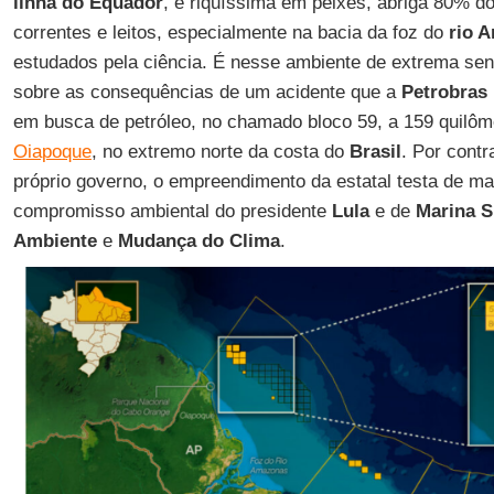
linha do Equador
, é riquíssima em peixes, abriga 80% 
correntes e leitos, especialmente na bacia da foz do
rio 
estudados pela ciência. É nesse ambiente de extrema sens
sobre as consequências de um acidente que a
Petrobras
em busca de petróleo, no chamado bloco 59, a 159 quilôm
Oiapoque
, no extremo norte da costa do
Brasil
. Por contr
próprio governo, o empreendimento da estatal testa de ma
compromisso ambiental do presidente
Lula
e de
Marina S
Ambiente
e
Mudança do Clima
.