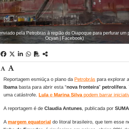
nviado pela Petrobras à região do Oiapoque para perfurar um p
Ocyan | Facebook)
Reportagem esmiúça o plano da
Petrobrás
para explorar a
Ibama
basta para abrir esta “
nova fronteira
”
petrolífera
.
uma catástrofe.
Lula
e
Marina Silva
podem barrar iniciati
A reportagem é de
Claudia Antunes
, publicada por
SUMA
A
margem equatorial
do litoral brasileiro, que tem esse 