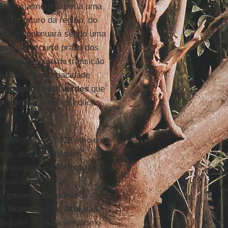
 potencialmente abriria uma
ro do futuro da região, do
as
: se continuará sendo uma
ganhos de curto prazo dos
arte da equipe de transição
se usará sua capacidade
s
combustíveis verdes
que
o verde e parques eólicos
 dezembro de 2018 e hoje é
ima
, diz que qualquer
a tragédia. “A
Petrobras
nvestindo em novas
No
governo Bolsonaro
,
de Noronha
e no
Atol
das
ninguém sabe na verdade o