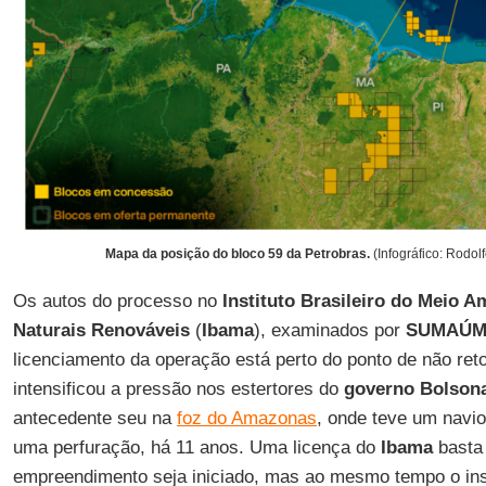
Mapa da posição do bloco 59 da Petrobras.
(Infográfico: Rodo
Os autos do processo no
Instituto Brasileiro do Meio A
Naturais Renováveis
(
Ibama
), examinados por
SUMAÚ
licenciamento da operação está perto do ponto de não ret
intensificou a pressão nos estertores do
governo Bolson
antecedente seu na
foz do Amazonas
, onde teve um navio
uma perfuração, há 11 anos. Uma licença do
Ibama
basta
empreendimento seja iniciado, mas ao mesmo tempo o insti