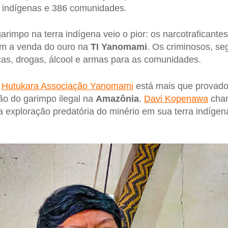
 indígenas e 386 comunidades.
arimpo na terra indígena veio o pior: os narcotraficante
com a venda do ouro na
TI Yanomami
. Os criminosos, s
as, drogas, álcool e armas para as comunidades.
a
Hutukara Associação Yanomami
está mais que provad
ão do garimpo ilegal na
Amazônia
.
Davi Kopenawa
cham
 a exploração predatória do minério em sua terra indígen