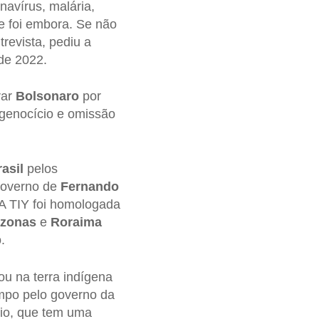
navírus, malária,
 e foi embora. Se não
trevista, pediu a
de 2022.
rar
Bolsonaro
por
 genocício e omissão
asil
pelos
 governo de
Fernando
 A TIY foi homologada
zonas
e
Roraima
.
ciou na terra indígena
impo pelo governo da
ório, que tem uma