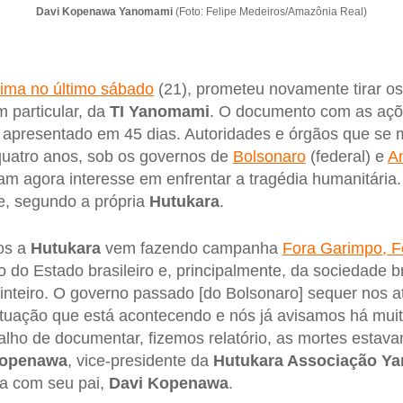
Davi Kopenawa Yanomami
(Foto: Felipe Medeiros/Amazônia Real)
raima no último sábado
(21), prometeu novamente tirar os
m particular, da
TI Yanomami
. O documento com as açõ
r apresentado em 45 dias. Autoridades e órgãos que se
 quatro anos, sob os governos de
Bolsonaro
(federal) e
A
am agora interesse em enfrentar a tragédia humanitária
e, segundo a própria
Hutukara
.
os a
Hutukara
vem fazendo campanha
Fora Garimpo, F
o Estado brasileiro e, principalmente, da sociedade b
nteiro. O governo passado [do Bolsonaro] sequer nos a
ituação que está acontecendo e nós já avisamos há mui
alho de documentar, fizemos relatório, as mortes esta
Kopenawa
, vice-presidente da
Hutukara Associação Y
ta com seu pai,
Davi Kopenawa
.