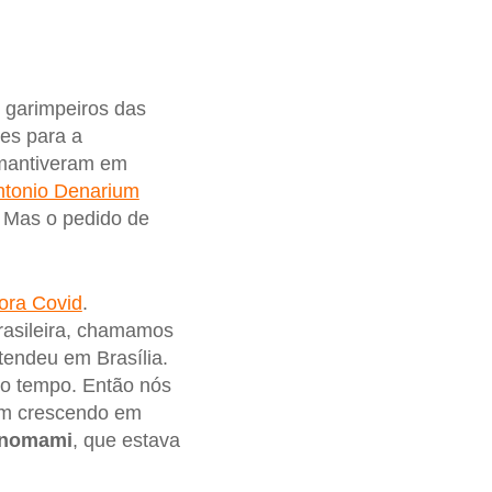
 garimpeiros das
es para a
 mantiveram em
ntonio Denarium
. Mas o pedido de
ora Covid
.
rasileira, chamamos
tendeu em Brasília.
to tempo. Então nós
vam crescendo em
anomami
, que estava