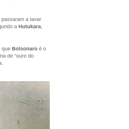
s passaram a lavar
egundo a
Hutukara
,
o que
Bolsonaro
é o
a de “ouro do
a.