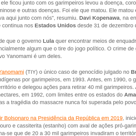
ele ficou junto com os garimpeiros levou a doença, coro
erminose e outras doenças. Foi ele que matou. Ele matou
va aqui junto com nós”, resumiu.
Davi Kopenawa
, na en
ue continua nos
Estados Unidos
desde 31 de dezembro 
de que o governo
Lula
quer encontrar meios de enquad
ncialmente algum que o tire do jogo político. O crime de
ovo Yanomami é um deles.
 Yanomami
(TIY) o único caso de genocídio julgado no
Br
ndígenas por garimpeiros, em 1993. Antes, em 1990, o
ritório e delegou ações para retirar 40 mil garimpeiros.
ectares, em 1992, com limites entre os estados do
Ama
as a tragédia do massacre nunca foi superada pelo povo
ir Bolsonaro na Presidência da República em 2019
, ini
ouro e cassiterita (estanho) com aval de ações pró-gar
ma-se que de 20 a 30 mil garimpeiros invadiram o territ