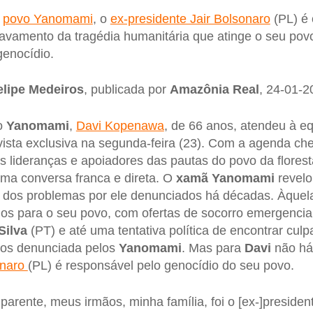
o
povo Yanomami
, o
ex-presidente Jair Bolsonaro
(PL) é 
avamento da tragédia humanitária que atinge o seu povo
genocídio.
elipe Medeiros
, publicada por
Amazônia Real
, 24-01-2
vo
Yanomami
,
Davi Kopenawa
, de 66 anos, atendeu à e
ista exclusiva na segunda-feira (23). Com a agenda ch
s lideranças e apoiadores das pautas do povo da florest
ma conversa franca e direta. O
xamã Yanomami
revelou
tar dos problemas por ele denunciados há décadas. Àquela
os para o seu povo, com ofertas de socorro emergencial,
Silva
(PT) e até uma tentativa política de encontrar culp
pos denunciada pelos
Yanomami
. Mas para
Davi
não há 
onaro
(PL) é responsável pelo genocídio do seu povo.
rente, meus irmãos, minha família, foi o [ex-]preside