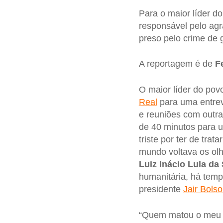
Para o maior líder d
responsável pelo agr
preso pelo crime de 
A reportagem é de
F
O maior líder do po
Real
para uma entrev
e reuniões com outra
de 40 minutos para u
triste por ter de tra
mundo voltava os olh
Luiz Inácio Lula da 
humanitária, há tem
presidente
Jair Bols
“Quem matou o meu pa