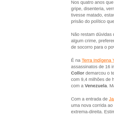
Nos quatro anos que 
gripe, disenteria, v
tivesse matado, esta
prisão do político q
Não restam dúvidas 
algum crime, prefere
de socorro para o p
É na
Terra Indígena
assassinatos de 16 i
Collor
demarcou o ter
com 9,4 milhões de h
com a
Venezuela
. M
Com a entrada de
Ja
uma nova corrida ao 
extrema-direita. Esti