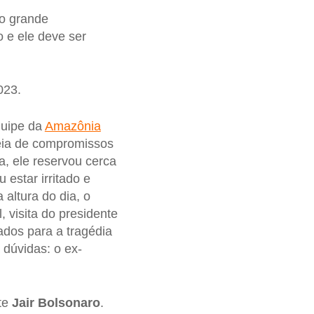
o grande
 e ele deve ser
023.
quipe da
Amazônia
eia de compromissos
a, ele reservou cerca
 estar irritado e
 altura do dia, o
 visita do presidente
ados para a tragédia
dúvidas: o ex-
nte
Jair Bolsonaro
.