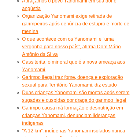
Abraçamos o povo Yanomami em sua dor e
angústia
Organização Yanomami exige retirada de
garimpeiros após denúncia de estupro e morte de
menina
O que acontece com os Yanomami é “uma
vergonha para nosso país”, afirma Dom Mário
Antônio da Silva
Cassiterita, o mineral que é a nova ameaça aos
Yanomami
Garimpo ilegal traz fome, doença e exploração
sexual para Território Yanomami, diz estudo
Duas crianças Yanomami são mortas após serem
sugadas e cuspidas por draga do garimpo ilegal
Garimpo causa má formação e desnutrição em
crianças Yanomami, denunciam lideranças
indígenas
“A 12 km”: indígenas Yanomami isolados nunca