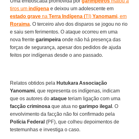
Uma emboscada promovida por
garimpeiros
matou a
tiros um
indígena
e deixou um adolescente em
estado grave
na
Terra Indígena (
TI)
Yanomami
, em
Roraima
. O terceiro alvo dos disparos se jogou no rio
e saiu sem ferimentos. O ataque ocorreu em uma
nova frente
garimpeira
onde não há presença das
forças de segurança, apesar dos pedidos de ajuda
feitos por indígenas desde o ano passado.
Relatos obtidos pela
Hutukara Associação
Yanomami
, que representa os indígenas, indicam
que os autores do
ataque
teriam ligação com uma
facção criminosa
que atua no
garimpo ilegal
. O
envolvimento da facção não foi confirmado pela
Polícia Federal
(PF), que colheu depoimentos de
testemunhas e investiga o caso.