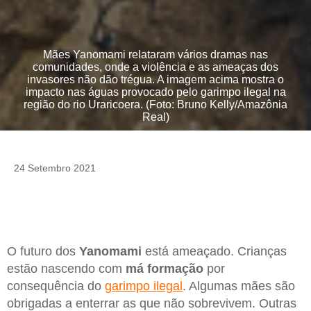
Mães Yanomami relataram vários dramas nas
comunidades, onde a violência e as ameaças dos
invasores não dão trégua. A imagem acima mostra o
impacto nas águas provocado pelo garimpo ilegal na
região do rio Uraricoera. (Foto: Bruno Kelly/Amazônia
Real)
24 Setembro 2021
O futuro dos
Yanomami
está ameaçado. Crianças
estão nascendo com
má formação
por
consequência do
garimpo ilegal
. Algumas mães são
obrigadas a enterrar as que não sobrevivem. Outras