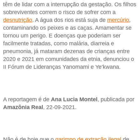
têm de lidar com a interrupção da gestação. Os filhos
sobreviventes correm o risco de sofrer com a
desnutrição
. A água dos rios está suja de
mercúrio
,
contaminando os peixes e as caças. Amamentar se
tornou um perigo. E doenças que poderiam ser
facilmente tratadas, como malária, diarreia e
pneumonia, já mataram dezenas de crianças entre
2020 e 2021 em comunidades da etnia, denunciou o
II Fórum de Lideranças Yanomami e Ye’kwana.
A reportagem é de
Ana Lucia Montel
, publicada por
Amazônia Real
, 22-09-2021.
Não é de hoje que o
garimpo de extração ilegal
de