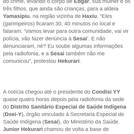
do crime, levando o corpo de
Edgar
, sua mulher e os
três filhos, que ainda são crianças, para a aldeia
Yamasipiu
, na região vizinha de
Haxiu
. “Eles
(garimpeiros) ficaram 30, 40 minutos no local e
falaram: ‘Vamos levar para outra comunidade, vai vir
polícia, vão fazer denúncia à
Sesai
’. E não
denunciaram, né? Eu soube algumas informações
pela radiofonia, e a
Sesai
também não me
comunicou”, protestou
Hekurari
.
A notícia chegou até o presidente do
Condisi YY
quase quatro horas depois pela radiofonia da sede
do
Distrito Sanitário Especial de Saúde Indígena
(
Dsei-Y
), órgão vinculado à Secretaria Especial de
Saúde Indígena (
Sesai
), do Ministério da Saúde.
Junior Hekurari
chamou de volta a base de