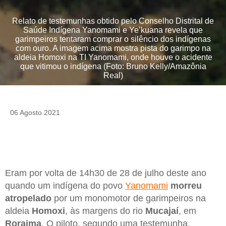
Relato de testemunhas obtido pelo Conselho Distrital de
Saúde Indígena Yanomami e Ye’kuana revela que
garimpeiros tentaram comprar o silêncio dos indígenas
com ouro. A imagem acima mostra pista do garimpo na
aldeia Homoxi na TI Yanomami, onde houve o acidente
que vitimou o indígena (Foto: Bruno Kelly/Amazônia
Real)
06 Agosto 2021
Eram por volta de 14h30 de 28 de julho deste ano
quando um indígena do povo
Yanomami
morreu
atropelado
por um monomotor de garimpeiros na
aldeia
Homoxi
, às margens do rio
Mucajaí
, em
Roraima
. O piloto, segundo uma testemunha,