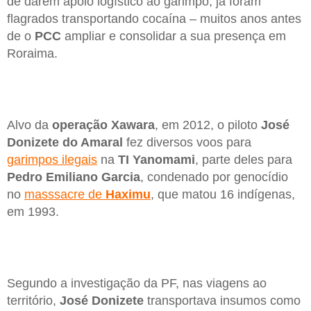
de darem apoio logístico ao garimpo, já foram
flagrados transportando cocaína – muitos anos antes
de o
PCC
ampliar e consolidar a sua presença em
Roraima.
Alvo da
operação Xawara
, em 2012, o piloto
José
Donizete do Amaral
fez diversos voos para
garimpos ilegais
na
TI Yanomami
, parte deles para
Pedro Emiliano Garcia
, condenado por genocídio
no
masssacre de
Haximu
, que matou 16 indígenas,
em 1993.
Segundo a investigação da PF, nas viagens ao
território,
José Donizete
transportava insumos como