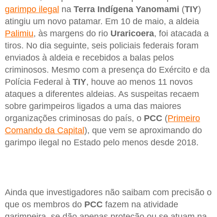
garimpo ilegal
na
Terra Indígena Yanomami
(
TIY
)
atingiu um novo patamar. Em 10 de maio, a aldeia
Palimiu
, às margens do rio
Uraricoera
, foi atacada a
tiros. No dia seguinte, seis policiais federais foram
enviados à aldeia e recebidos a balas pelos
criminosos. Mesmo com a presença do Exército e da
Polícia Federal à
TIY
, houve ao menos 11 novos
ataques a diferentes aldeias. As suspeitas recaem
sobre garimpeiros ligados a uma das maiores
organizações criminosas do país, o
PCC
(
Primeiro
Comando da Capital
), que vem se aproximando do
garimpo ilegal no Estado pelo menos desde 2018.
Ainda que investigadores não saibam com precisão o
que os membros do
PCC
fazem na atividade
garimpeira, se dão apenas proteção ou se atuam na