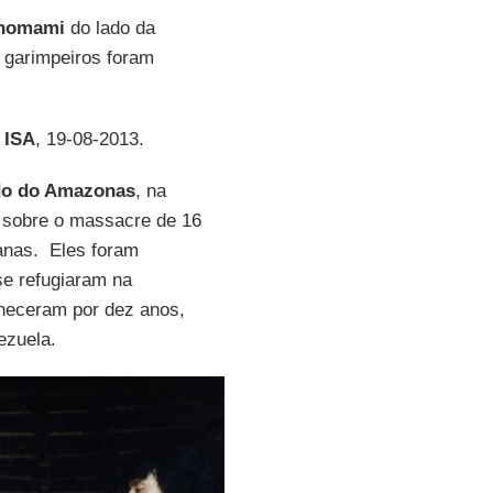
nomami
do lado da
 garimpeiros foram
- ISA
, 19-08-2013.
ado do Amazonas
, na
, sobre o massacre de 16
anas. Eles foram
se refugiaram na
aneceram por dez anos,
ezuela.