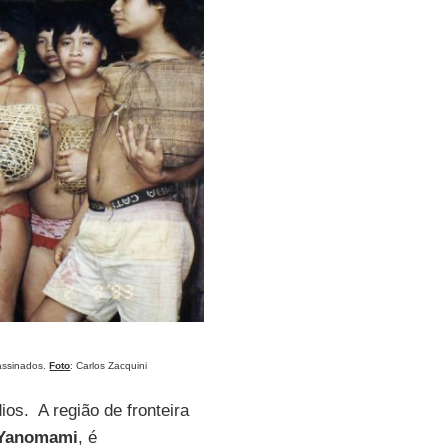
assinados.
Foto
: Carlos Zacquini
os. A região de fronteira
 Yanomami
, é