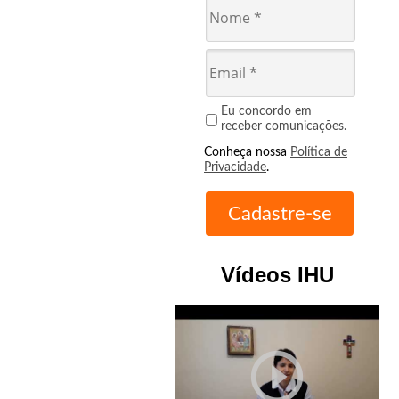
Eu concordo em
receber comunicações.
Conheça nossa
Política de
Privacidade
.
Vídeos IHU
play_circle_outline