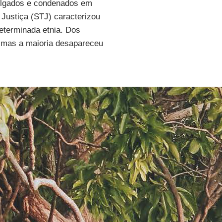
julgados e condenados em
 Justiça (STJ) caracterizou
eterminada etnia. Dos
 mas a maioria desapareceu