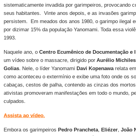
sistematicamente invadida por garimpeiros, provocando co
seus habitantes. Vinte anos depois, e as invasões garim
persistem. Em meados dos anos 1980, o garimpo ilegal e
por dizimar 15% da população Yanomami. Toda essa violênc
1993.
Naquele ano, o
Centro Ecumênico de Documentação e I
um vídeo sobre o massacre, dirigido por
Aurélio Michiles
Golias
. Nele, o líder Yanomami
Davi Kopenawa
relata em
como aconteceu o extermínio e exibe uma foto onde os s
cabaças, cestos de palha, contendo as cinzas dos mortos.
ativistas promoveram manifestações em todo o mundo, pe
culpados.
Assista ao vídeo.
Embora os garimpeiros
Pedro Prancheta
,
Eliézer
,
João 