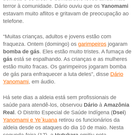
terror à comunidade. Dário ouviu que os
Yanomami
estavam muito aflitos e gritavam de preocupação ao
telefone.
“Muitas crianças, adultos e jovens estão com
fraqueza. Ontem (domingo) os
garimpeiros
jogaram
bomba de gás
. Eles estão muito tristes. A fumaça de
gás
está se espalhando. As crianças e as mulheres
estão muito fracas. Os garimpeiros jogaram bomba
de gás para enfraquecer a luta deles”, disse
Dário
Yanomami
, em áudio.
Há sete dias a aldeia está sem profissionais de
saúde para atendê-los, observou
Dário
à
Amazônia
Real
. O Distrito Especial de Saúde Indígena (
Dsei
)
Yanomami e Ye´kuana
retirou os funcionários da
aldeia desde os ataques do dia 10 de maio. Nesta
segunda-feira (17), a
Hutukara
emitiu nota