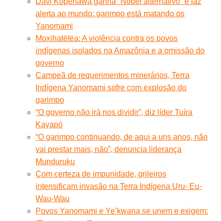
Davi Kopenawa ganha “Nobel alternativo” e faz
alerta ao mundo: garimpo está matando os
Yanomami
Moxihatëtëa: A violência contra os povos
indígenas isolados na Amazônia e a omissão do
governo
Campeã de requerimentos minerários, Terra
Indígena Yanomami sofre com explosão do
garimpo
“O governo não irá nos dividir”, diz líder Tuíra
Kayapó
“O garimpo continuando, de aqui a uns anos, não
vai prestar mais, não”, denuncia liderança
Munduruku
Com certeza de impunidade, grileiros
intensificam invasão na Terra Indígena Uru- Eu-
Wau-Wau
Povos Yanomami e Ye’kwana se unem e exigem: