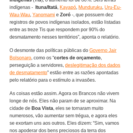
indígenas -
Ituna/Itatá
,
Kayapó
,
Munduruku
,
Uru-Eu-
Wau-Wau
,
Yanomami
e
Zoró
-, que possuem dez
registros de povos indígenas isolados, estão listadas
entre as treze Tis que respondem por 90% do
desmatamento nesses territórios”, aponta o relatório.
O desmonte das políticas públicas do
Governo Jair
Bolsonaro
, como os “
cortes de orçamento
,
perseguição a servidores,
deslegitimação dos dados
de desmatamento
” estão entre as razões apontadas
pelo relatório para o estímulo a invasões.
As coisas estão assim. Agora os Brancos não vivem
longe de nós. Eles não param de se aproximar. Na
cidade de
Boa Vista
, eles se tornaram muito
numerosos, vão aumentar sem trégua, e agora eles
se exortam uns aos outros. Eles dizem: “Sim, vamos
nos apoderar dos bens preciosos da terra dos