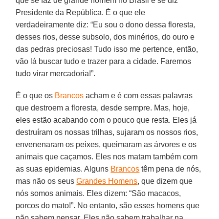
que se faz de grande homem no Brasil e se diz
Presidente da República. É o que ele
verdadeiramente diz: “Eu sou o dono dessa floresta,
desses rios, desse subsolo, dos minérios, do ouro e
das pedras preciosas! Tudo isso me pertence, então,
vão lá buscar tudo e trazer para a cidade. Faremos
tudo virar mercadoria!”.
É o que os
Brancos
acham e é com essas palavras
que destroem a floresta, desde sempre. Mas, hoje,
eles estão acabando com o pouco que resta. Eles já
destruíram os nossas trilhas, sujaram os nossos rios,
envenenaram os peixes, queimaram as árvores e os
animais que caçamos. Eles nos matam também com
as suas epidemias. Alguns
Brancos
têm pena de nós,
mas não os seus
Grandes Homens
, que dizem que
nós somos animais. Eles dizem: “São macacos,
porcos do mato!”. No entanto, são esses homens que
não sabem pensar. Eles não sabem trabalhar na