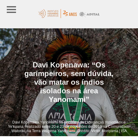
Davi Kopenawa: “Os
garimpeiros, sem dúvida,
vão matar os índios
isolados na área
Yanomami”
Davi Kopenawa Yanomami no encontro de Lideranças Yanomami e
Ye'kuana, realizado entre 20 e 23 de novembro de 2019 na Comunidade
Watoriki, na Terra Indígena Yanomami. Crédito: Victor Moriyama | ISA