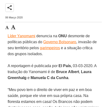
share
06 Março 2020
Líder Yanomami
denuncia na
ONU
desmonte de
políticas públicas do
Governo Bolsonaro
, invasão de
seu território pelos
garimpeiros
e a situação crítica
dos grupos isolados.
A reportagem é publicada por
El País,
03-03-2020. A
tradução do Yanomami é de
Bruce
Albert
,
Laura
Greenhalg
e
Manuela C da Cunha
.
“Meu povo tem o direito de viver em paz e em boa
saúde, porque ele vive em sua própria casa. Na
floresta estamos em casa! Os Brancos não podem