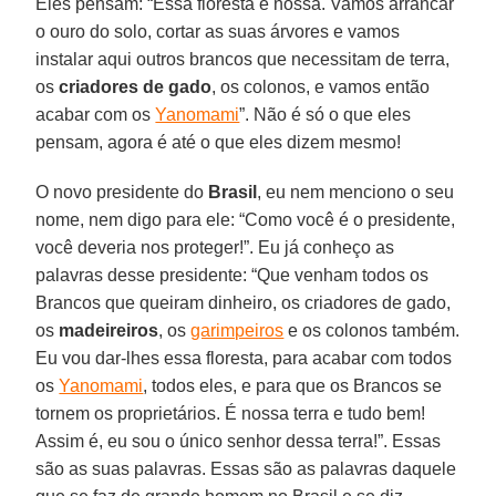
Eles pensam: “Essa floresta é nossa. Vamos arrancar
o ouro do solo, cortar as suas árvores e vamos
instalar aqui outros brancos que necessitam de terra,
os
criadores de gado
, os colonos, e vamos então
acabar com os
Yanomami
”. Não é só o que eles
pensam, agora é até o que eles dizem mesmo!
O novo presidente do
Brasil
, eu nem menciono o seu
nome, nem digo para ele: “Como você é o presidente,
você deveria nos proteger!”. Eu já conheço as
palavras desse presidente: “Que venham todos os
Brancos que queiram dinheiro, os criadores de gado,
os
madeireiros
, os
garimpeiros
e os colonos também.
Eu vou dar-lhes essa floresta, para acabar com todos
os
Yanomami
, todos eles, e para que os Brancos se
tornem os proprietários. É nossa terra e tudo bem!
Assim é, eu sou o único senhor dessa terra!”. Essas
são as suas palavras. Essas são as palavras daquele