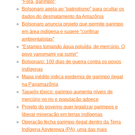
“Fora, garimpo!”
Bolsonaro apela ao “patriotismo” para ocultar os
dados do desmatamento da Amazônia
Bolsonaro anuncia projeto que permite garimpo
em área indígena e sugere “confinar
ambientalistas”
“Estamos tomando água poluída, de mercúrio. O
povo yanomami vai sumir”
Bolsonaro: 100 dias de guerra contra os povos
indígenas
Mapa inédito indica epidemia de garimpo ilegal
na Panamazônia
Tapajós tóxico: garimpo aumenta níveis de
mercúrio no rio e população adoece
Projeto do governo quer legalizar garimpos e
liberar mineração em terras indígenas
Operação fecha garimpo ilegal dentro da Terra
Indígena Apyterewa (PA), uma das mais