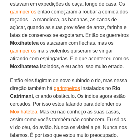
estavam em expedições de caça, longe de casa. Os
garimpeiros
então começaram a roubar a comida dos
roçados – a mandioca, as bananas, as canas de
açúcar, quando as suas provisões de arroz, farinha e
latas de conservas se esgotaram. Então os guerreiros
Moxihatetea
os atacaram com flechas, mas os
garimpeiros
mais violentos quiseram se vingar
atirando com espingardas. É o que aconteceu com os
Moxihatetea
isolados, e eu acho isso muito errado.
Então eles fugiram de novo subindo o rio, mas nessa
direção também há
garimpeiros
instalados no
Rio
Catrimani
, criando obstáculo. Os índios agora estão
cercados. Por isso estou falando para defender os
Moxihatetea
. Mas eu não conheço as suas casas,
assim como vocês também não conhecem. Eu só as
vi do céu, do avião. Nunca os visitei a pé. Nunca nos
falamos. É por isso que estou muito preocupado.