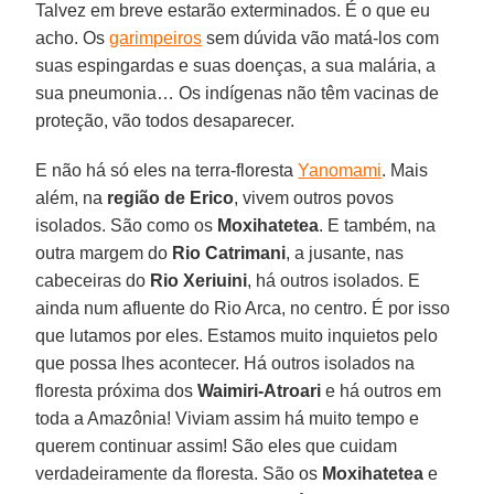
Talvez em breve estarão exterminados. É o que eu
acho. Os
garimpeiros
sem dúvida vão matá-los com
suas espingardas e suas doenças, a sua malária, a
sua pneumonia… Os indígenas não têm vacinas de
proteção, vão todos desaparecer.
E não há só eles na terra-floresta
Yanomami
. Mais
além, na
região de Erico
, vivem outros povos
isolados. São como os
Moxihatetea
. E também, na
outra margem do
Rio Catrimani
, a jusante, nas
cabeceiras do
Rio Xeriuini
, há outros isolados. E
ainda num afluente do Rio Arca, no centro. É por isso
que lutamos por eles. Estamos muito inquietos pelo
que possa lhes acontecer. Há outros isolados na
floresta próxima dos
Waimiri-Atroari
e há outros em
toda a Amazônia! Viviam assim há muito tempo e
querem continuar assim! São eles que cuidam
verdadeiramente da floresta. São os
Moxihatetea
e