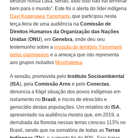
destruir nossa casa, senão, tudo isso não vai terminar
bem para o mundo”. Este foi o alerta do líder indígena
Davi Kopenawa Yanomami
, que participou nesta
terça-feira de uma audiência na
Comissão de
Direitos Humanos da Organização das Nações
Unidas
(
ONU
), em
Genebra
, onde deu seu
testemunho sobre a
invasão do território Yanomami
pelos garimpeiros
e a ameaça que isto representa
aos grupos isolados
Moxihatetea
.
A sessão, promovida pelo
Instituto Socioambiental
(
ISA
), pela
Comissão Arns
e pelo
Conectas
,
denuncia a frágil situação dos povos indígenas em
isolamento no
Brasil
, e riscos de etnocídio e
genocídio destas populações. Um relatório do
ISA
,
apresentado na audiência mostra que, em 2019, a
derrubada da floresta nessas terras cresceu 113% no
Brasil, sendo que na somatória de todas as
Terras
Indígenas
(
TIs
), o aumento foi de 80%. Seis terras