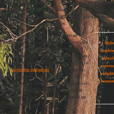
Vale do Javari
(
AM
), os isolados da
TI Uru-Eu-Wau-Wa
do
Rio Pardo
(
MT
), os isolados da região transfronteiriç
isolados da
Ilha do Bananal
(
MT/TO
), os isolados da
TI 
isolados da bacia do rio
Tapajós
.
Estes povos, dentro ou fora das
terras
A defe
indígenas
, estão completamente expostos à
invasão de
garimpeiros
,
madeireiros
,
também
narcotraficantes
,
caçadores
e
pescadores
,
Amazôn
que encontram enormes facilidades de entrar
repres
nos
territórios indígenas
, e são ameaçados
cidadão
pelo avanço do
desmatamento
e de
humani
monocultivos
, pela
poluição dos rios
com
mercúrio
e
agrotóxicos
, por
queimadas
florestais
e pelos impactos de
projetos de
infraestrutura
.