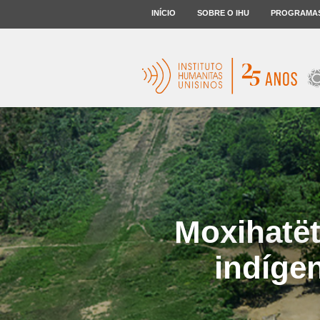
INÍCIO
SOBRE O IHU
PROGRAMA
Moxihatët
indíge