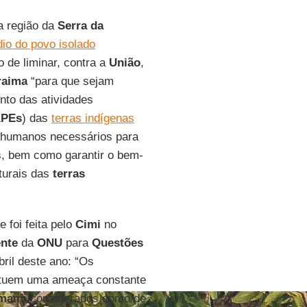
 região da
Serra da
io do povo isolado
o de liminar, contra a
União
,
raima
“para que sejam
nto das atividades
PEs
) das
terras indígenas
 humanos necessários para
 bem como garantir o bem-
turais das
terras
 foi feita pelo
Cimi
no
ente
da
ONU
para
Questões
bril deste ano: “Os
ituem uma ameaça constante
mami
considerados como de