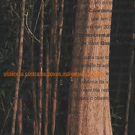
Essa realidade se agravou ainda mais com o corte drástic
recursos orçamentários destinados à
Coordenadoria Gera
Recente Contato
(
CGIIRC
) da
Funai
, que em 2018 são 
comparação com o montante disponível em 2014. Tal situ
nas onze
Frentes de Proteção Etnoambiental da Funai
,
sobremaneira as ações de campo de suas
Bases de Pro
Fazemos um apelo às autoridades, para que tomem com 
necessárias e adequadas, e à sociedade brasileira, para q
violência contra os povos indígenas isolados
e pela garan
demarcação
de seus territórios. A defesa da vida desse
do futuro da
Amazônia
e de tudo o que ela representa pa
brasileiros, para a humanidade e para o planeta.
Conselho Indigenista Missionário
30 de julho de 2018
Referências: