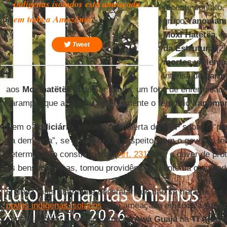
indígenas isolados está ameaçada
recente contato,
em toda a Amazônia
grupo
Yanomami
Moxi Hatëtëa
, q
Tweet
da Estrutura
”[2
mortes violenta
intensa de
garim
aos
Moxihatëtëa
pode ser, ainda, um foco de enfermidad
sarampo, que alcançou recentemente o território
Yanoma
Nem o
Judiciário
, instado pelo alerta do
MPF
sobre o “pe
da demanda”, se pronunciou a respeito, nem o governo fe
determinação constitucional (
Art. 231
) tem o dever de prot
os bens indígenas, tomou providências diante da gravidad
É ainda mais alarmante constatar que não se trata de um 
povos indígenas isolados
está ameaçada em toda a
Amaz
constatado por exemplo como os
Awá Guajá
na
TI Arari