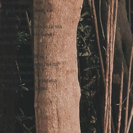
o e sistemático dos
l de Índios Isolados e
70% menores em
ação tem repercussão direta
 paralisando ou limitando
teção
(
BAPEs
).
urgência as medidas
ue se mobilize pelo fim da
tia da
proteção
e
s povos também é a defesa
ra os demais cidadãos