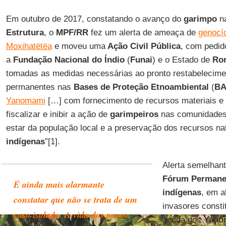
Em outubro de 2017, constatando o avanço do
garimpo
na
Estrutura
, o
MPF/RR
fez um alerta de ameaça de
genocíd
Moxihatëtëa
e moveu uma
Ação Civil Pública
, com pedid
a
Fundação Nacional do Índio
(
Funai
) e o Estado de
Ro
tomadas as medidas necessárias ao pronto restabelecime
permanentes nas
Bases de Proteção Etnoambiental
(
BA
Yanomami
[…] com fornecimento de recursos materiais e
fiscalizar e inibir a ação de
garimpeiros
nas comunidades,
estar da população local e a preservação dos recursos na
indígenas
”[1].
Alerta semelhante
Fórum Perman
É ainda mais alarmante
indígenas
, em a
constatar que não se trata de um
invasores const
caso isolado. A vida dos povos
à vida dos
Yano