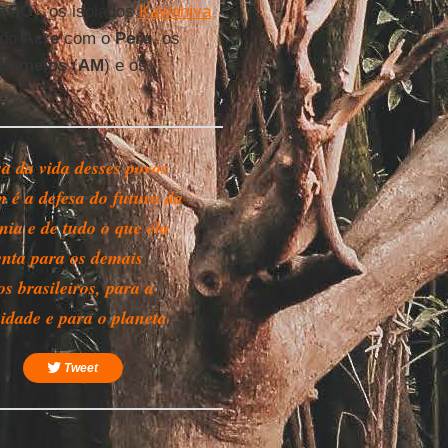
u
(
RO
), os isolados
Kawahiva
a do
Acre
com o
Peru
, os
Marmelos
(
AM
) e os
sa da vida desses povos
 é a defesa do futuro da
ia e de tudo o que ela
enta para os demais
s brasileiros, para a
dade e para o planeta
Tweet