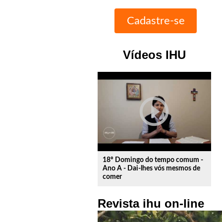
Vídeos IHU
play_circle_outline
18º Domingo do tempo comum -
Ano A - Dai-lhes vós mesmos de
comer
Revista ihu on-line