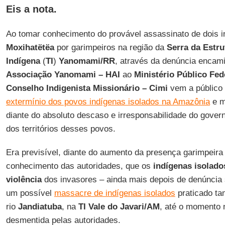
Eis a nota.
Ao tomar conhecimento do provável assassinato de dois i
Moxihatëtëa
por garimpeiros na região da
Serra da Estru
Indígena
(
TI
)
Yanomami/RR
, através da denúncia encam
Associação Yanomami – HAI
ao
Ministério Público Fed
Conselho Indigenista Missionário – Cimi
vem a público 
extermínio dos povos indígenas isolados na Amazônia
e m
diante do absoluto descaso e irresponsabilidade do governo
dos territórios desses povos.
Era previsível, diante do aumento da presença garimpeir
conhecimento das autoridades, que os
indígenas isolado
violência
dos invasores – ainda mais depois de denúncia
um possível
massacre de indígenas isolados
praticado t
rio
Jandiatuba
, na
TI Vale do Javari/AM
, até o momento
desmentida pelas autoridades.