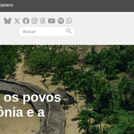
ONTATO
search
a os povos
nia e a