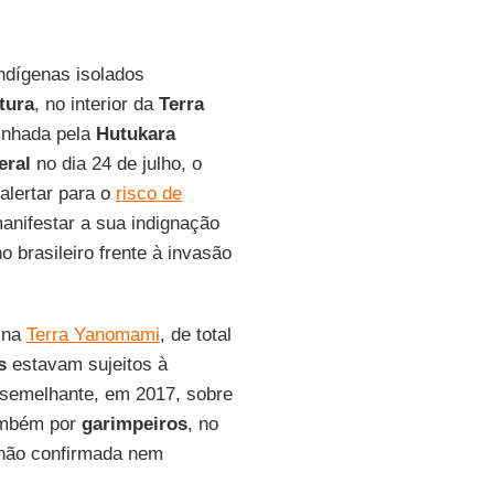
ndígenas isolados
tura
, no interior da
Terra
inhada pela
Hutukara
eral
no dia 24 de julho, o
alertar para o
risco de
anifestar a sua indignação
 brasileiro frente à invasão
a na
Terra Yanomami
, de total
s
estavam sujeitos à
 semelhante, em 2017, sobre
ambém por
garimpeiros
, no
 não confirmada nem