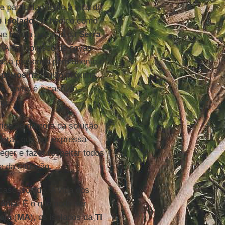
 e particularmente à vida do
 isolado
conhecido como
ue habita a região da
Serra
]. Além do risco de novas
s
, a presença permanente e
peiros
na região próxima
es, como é o caso do
mi
.
rigo de demora da solução
deral, que por expressa
eger e fazer respeitar todos
e da situação.
caso isolado. A vida dos
ônia
. É o que pode ser
boia
(
MA
), os isolados da
TI