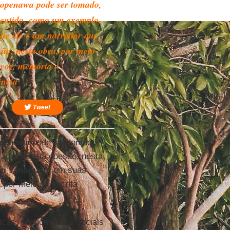
openawa pode ser tomado,
sentido, como um exemplo,
que ele é um narrador que
são, nesta obra, por meio
 voz, memória e
ência
Tweet
openawa
pode ser tomado,
rador que dá coesão, nesta
vo Yanomami
em suas
 por meio da escrita
ticas, econômicas e sociais