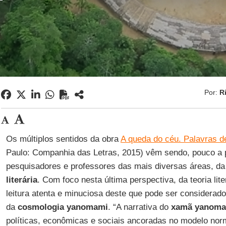
Por:
R
Os múltiplos sentidos da obra
A queda do céu. Palavras
Paulo: Companhia das Letras, 2015) vêm sendo, pouco a 
pesquisadores e professores das mais diversas áreas, d
literária
. Com foco nesta última perspectiva, da teoria lite
leitura atenta e minuciosa deste que pode ser considerado
da
cosmologia yanomami
. “A narrativa do
xamã yanom
políticas, econômicas e sociais ancoradas no modelo norm