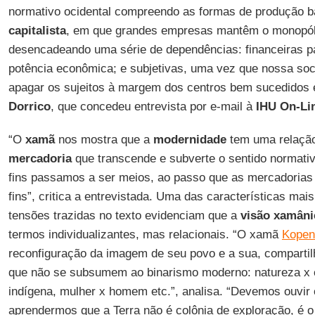
normativo ocidental compreendo as formas de produção 
capitalista
, em que grandes empresas mantêm o monopóli
desencadeando uma série de dependências: financeiras 
potência econômica; e subjetivas, uma vez que nossa soci
apagar os sujeitos à margem dos centros bem sucedidos 
Dorrico
, que concedeu entrevista por e-mail à
IHU On-Li
“O
xamã
nos mostra que a
modernidade
tem uma relação
mercadoria
que transcende e subverte o sentido normati
fins passamos a ser meios, ao passo que as mercadorias
fins”, critica a entrevistada. Uma das características mais
tensões trazidas no texto evidenciam que a
visão xamâni
termos individualizantes, mas relacionais. “O xamã
Kope
reconfiguração da imagem de seu povo e a sua, compartil
que não se subsumem ao binarismo moderno: natureza x c
indígena, mulher x homem etc.”, analisa. “Devemos ouvir
aprendermos que a Terra não é colônia de exploração, é o