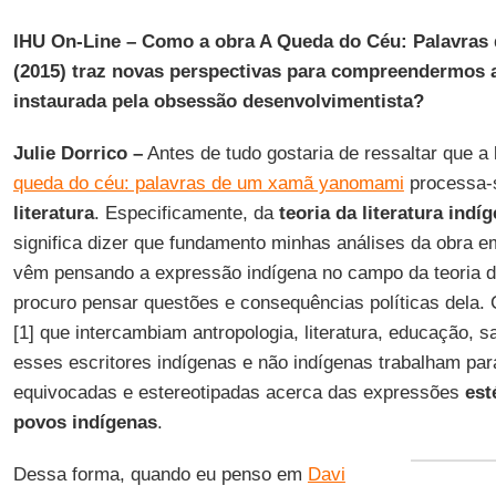
IHU On-Line – Como a obra A Queda do Céu: Palavra
(2015) traz novas perspectivas para compreendermos a
instaurada pela obsessão desenvolvimentista?
Julie Dorrico –
Antes de tudo gostaria de ressaltar que a l
queda do céu: palavras de um xamã yanomami
processa-s
literatura
. Especificamente, da
teoria da literatura indíg
significa dizer que fundamento minhas análises da obra e
vêm pensando a expressão indígena no campo da teoria da 
procuro pensar questões e consequências políticas dela.
[1] que intercambiam antropologia, literatura, educação, s
esses escritores indígenas e não indígenas trabalham pa
equivocadas e estereotipadas acerca das expressões
esté
povos indígenas
.
Dessa forma, quando eu penso em
Davi