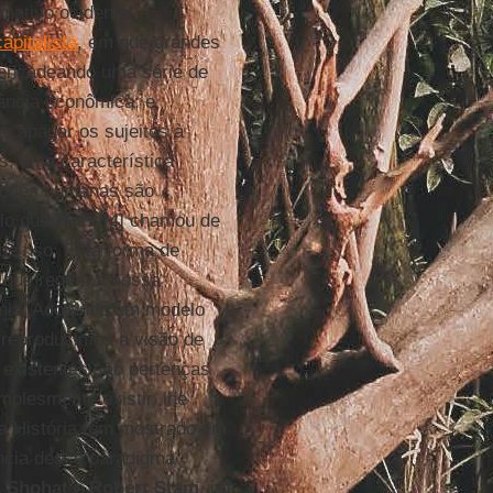
mativo ocidental
apitalista
, em que grandes
encadeando uma série de
ência econômica; e
a apagar os sujeitos à
, uma característica
lações humanas são
ilo que
Marx
[4] chamou de
de uso. Esta forma de
s que regem a nossa
emia. Adotando um modelo
, reproduzimos a visão de
 existentes são pertenças
plesmente existir, lhe
 a História têm mostrado em
cia desse paradigma
a Shohat
e
Robert Stam
, no