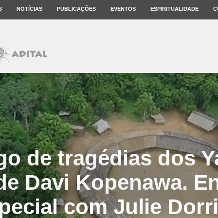
S
NOTÍCIAS
PUBLICAÇÕES
EVENTOS
ESPIRITUALIDADE
C
go de tragédias dos
de Davi Kopenawa. En
pecial com Julie Dorr