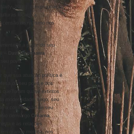
Naify, 2006): a expropriação
ulturas locais; a
ascensão do racismo nos
mente, e a partir do seu
mi –
Davi Kopenawa
 seu povo.
 que sua atuação política é
efesa do seu povo e dos
s
que foram quase extintos
a modernidade. Logo, seu
de a cosmovisão de seu
 pelo demiurgo
Omama
,
oresta e as relações
 em grande medida, nos