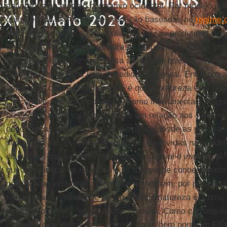
ancoradas no modelo normativo ocidental. Por modelo nor
compreendo as formas de produção baseadas no
regime c
empresas mantêm o monopólio das forças produtivas des
dependências: financeiras para os grupos com menos pot
subjetivas, uma vez que nossa sociedade brasileira tende 
margem dos centros bem sucedidos em geral. Entre outras
importante dessa compreensão é que a natureza e as re
concebidas, de um modo geral, como instrumentais – aqu
precedência dos valores de troca em relação aos valores 
conceber as relações sociais perpassa desde as política
sociedade até as epistemologias desenvolvidas na acad
discursivo que se pretende neutro, imparcial e impessoal
que a natureza, as relações e as formas de conhecimento
coisificadas do homem; como se ao homem, por pura e sim
fosse legado o direito de posse sobre a natureza e, como
alguns momentos, sobre outros homens. Como consequên
moderno e modernizante, vemos, como bem pontuam
Ell