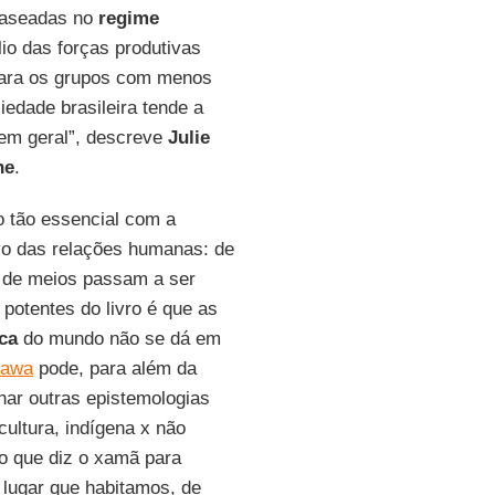
baseadas no
regime
o das forças produtivas
para os grupos com menos
edade brasileira tende a
em geral”, descreve
Julie
ne
.
 tão essencial com a
vo das relações humanas: de
 de meios passam a ser
 potentes do livro é que as
ca
do mundo não se dá em
nawa
pode, para além da
har outras epistemologias
ultura, indígena x não
 o que diz o xamã para
 lugar que habitamos, de