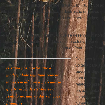
livro
Crítica da imagem eurocêntrica
(São Paulo: Cosac 
de territórios em escala maciça; a destruição de povos e c
transformação de africanos e índios em escravizados; a 
territórios colonizados.
Respondendo a essa conjuntura que se desenhou historica
lugar de fala – sujeito individual, sujeito coletivo, yanoma
denuncia um catálogo de tragédias que afetaram e afetam
Devemos lembrar
voltada para a d
O xamã nos mostra que a
povos indígena
modernidade tem uma relação
com a empresa d
tão essencial com a mercadoria
relato compreen
que transcende e subverte o
povo, orientada
sentido normativo das relações
valorizando a fl
humanas
humanas, o que,