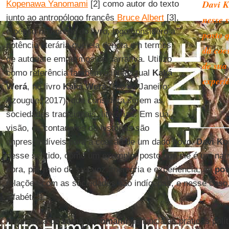
Davi K
Kopenawa Yanomami
[2] como autor do texto
junto ao antropólogo francês
Bruce Albert
[3],
nesse 
e penso no enredo do livro, logo considero a
posto 
potência literária que ela denota em termos
dá coe
de autoria e em termos de narrativa. Utilizo
de sua
como referência também o intelectual
Kaká
experi
Werá
, no livro
Kaká Werá
(Rio de Janeiro:
Azougue, 2017), que considera serem as
sociedades tradicionais, literárias. Em sua
visão, os contadores de histórias são
imprescindíveis para a coesão de um dado povo.
Davi K
nesse sentido, como um exemplo, posto que ele é um nar
obra, por meio de sua voz, memória e experiência, ao
po
relações com as sociedades não indígenas, e nesse caso,
alfabética.
A narrativa do
xamã yanomami
denuncia as práticas polí