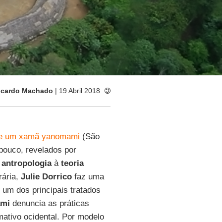
icardo Machado
| 19 Abril 2018
 de um xamã yanomami
(São
pouco, revelados por
a
antropologia
à
teoria
rária,
Julie Dorrico
faz uma
 um dos principais tratados
ami
denuncia as práticas
ativo ocidental. Por modelo