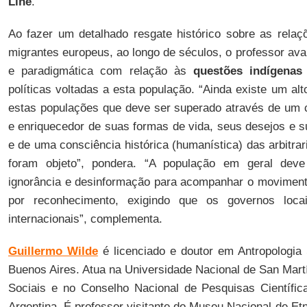
Line
.
Ao fazer um detalhado resgate histórico sobre as relaç
migrantes europeus, ao longo de séculos, o professor aval
e paradigmática com relação às
questões indígenas
políticas voltadas a esta população. “Ainda existe um alt
estas populações que deve ser superado através de um 
e enriquecedor de suas formas de vida, seus desejos e
e de uma consciência histórica (humanística) das arbitra
foram objeto”, pondera. “A população em geral dev
ignorância e desinformação para acompanhar o movimen
por reconhecimento, exigindo que os governos loc
internacionais”, complementa.
Guillermo Wilde
é licenciado e doutor em Antropologia 
Buenos Aires. Atua na Universidade Nacional de San Martín
Sociais e no Conselho Nacional de Pesquisas Científic
Argentina. É professor visitante do Museu Nacional de E