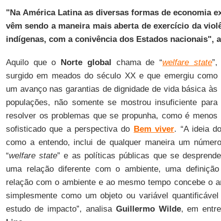
"Na
América Latina
as diversas formas de economia
ex
vêm sendo a maneira mais aberta de exercício da viol
indígenas, com a conivência dos Estados nacionais", a
Aquilo que o
Norte global
chama de “
welfare state
”,
surgido em meados do século XX e que emergiu como
um avanço nas garantias de dignidade de vida básica às
populações, não somente se mostrou insuficiente para
resolver os problemas que se propunha, como é menos
sofisticado que a perspectiva do
Bem viver
. “A ideia d
como a entendo, inclui de qualquer maneira um númer
“
welfare state
” e as políticas públicas que se despren
uma relação diferente com o ambiente, uma definição
relação com o ambiente e ao mesmo tempo concebe o a
simplesmente como um objeto ou variável quantificáve
estudo de impacto”, analisa
Guillermo Wilde
, em entr