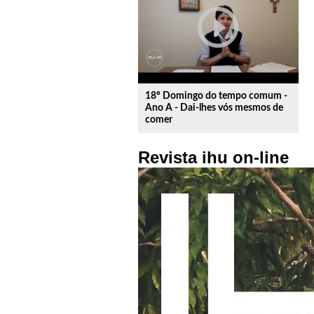
play_circle_outline
18º Domingo do tempo comum -
Ano A - Dai-lhes vós mesmos de
comer
Revista ihu on-line