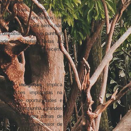
indígenas
em objetos de
gena, houve atitudes muito
uderam ser concebidos de
s redes locais até seres não
 combatidos, porque punham
dade dos chefes. Todas as
vado para os outros recém-
 não indígenas
implica
egociações implicadas na
lculos de oportunidades e
viamente impunha grandes
ência, emergiram zonas de
iveram uma margem maior de