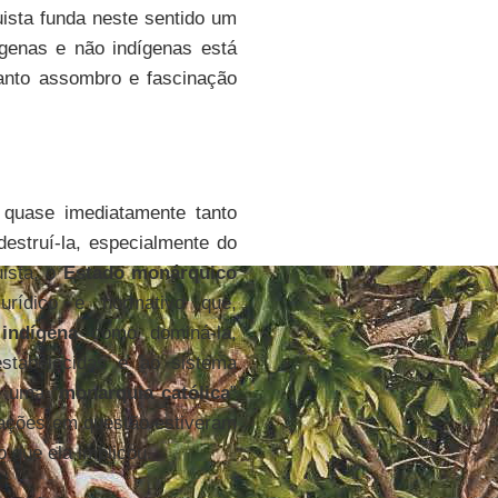
ista funda neste sentido um
dígenas e não indígenas está
anto assombro e fascinação
 quase imediatamente tanto
estruí-la, especialmente do
ista, o
Estado monárquico
rídico e normativo que,
indígena
como dominá-la,
estabelecidas e ao sistema
e uma “
monarquia católica
”
elações em questão estiveram
 que ela implicou.