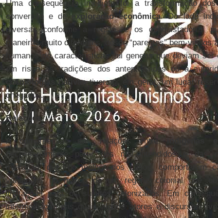
Uma consequência imediata foi a transformação dos
conversão e de
exploração econômica
. Do lado indí
diversas conforme a região, e os conquistadores p
maneiras muito diferentes, desde “parentes” bem-vindos à
humanos de características sui generis que deviam ser
em risco as tradições dos antepassados ou a autori
cosmologias nativas
tiveram, em geral, um lugar reser
chegados.
Relações
A compreensão das relações entre
indígenas e
necessariamente partir dos mal-entendidos e das n
interação, que, no melhor dos casos, comportaram cá
vantagens no marco de um regime colonial que ob
limitações para os sujeitos colonizados. Em consequ
intermediação nas quais alguns atores e discursos t