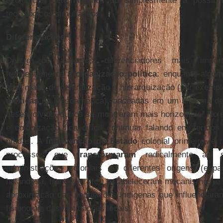
ecológicos determinantes ou simplesmente à possibil
tecnológicos simultâneos.
Diferenciações
Dentre os aspectos diferenciadores mais import
frequentemente a
organização política
: enquanto algu
grau maior de centralização e hierarquização (por exempl
mexicas
na Mesoamérica), baseadas em um sistema de 
desenvolvido, outros se mostraram mais horizontais. No en
e colonização fica difícil continuar falando em termos 
nítidas. A
intervenção do Estado
colonial primeiro, e 
processos que
transformaram
radicalmente as so
administrações coloniais de diferentes origens (espan
holandesa, francesa, etc.) estabeleceram mecanismos e e
aproximação das populações indígenas que influenciaram
fisionomia das instituições locais.