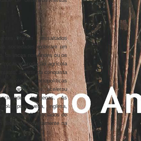
idade de desenvolvimentos
antes foram ressaltados
mas sociedades exibiram um
o, os
incas
nos Andes ou os
trocas e produção agrícola
tanto, a partir da conquista
de tipologias sociopolíticas
republicano depois, acelerou
ciedades indígenas. As
hola, portuguesa, inglesa,
stratégias diferenciados de
 direta ou indiretamente na