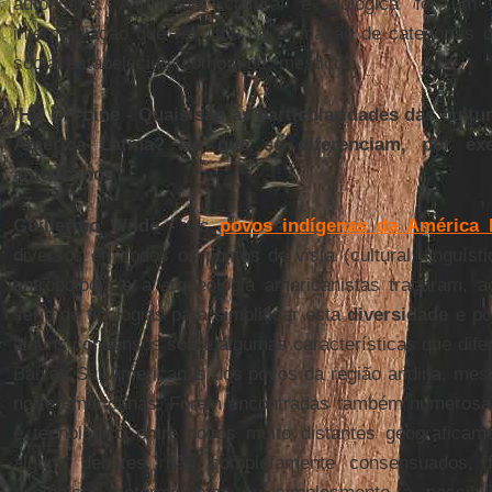
autonomia. A mistura cultural e biológica foi um 
intermediação que resultou na formação de categoria
social estabelecido, como a de “mestiço”.
IHU On-Line - Quais são as particularidades das cultu
América Latina? No que se diferenciam, por exe
americanos?
Guillermo Wilde -
Os
povos indígenas da América 
diversos em todos os pontos de vista (cultural, linguísti
antropologia e a arqueologia americanistas traçaram, 
série de tipologias para simplificar esta
diversidade
e po
alguns consensos sobre algumas características que dife
Baixas Sul-Americanas dos povos da região andina, mes
norte-americanas. Foram encontradas também numerosas s
e tecnológico entre povos muito distantes geograficam
alguns debates, não completamente consensuados, f