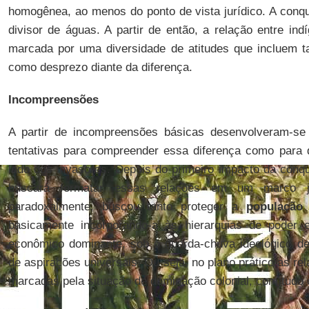
homogênea, ao menos do ponto de vista jurídico. A conqu
divisor de águas. A partir de então, a relação entre in
marcada por uma diversidade de atitudes que incluem t
como desprezo diante da diferença.
Incompreensões
A partir de incompreensões básicas desenvolveram-se
tentativas para compreender essa diferença como para d
lado dos invasores. Depois do primeiro impacto da conqu
buscará formatar essas relações em um marco ju
paradoxalmente, buscou tanto proteger a
população 
basicamente incorporando-a às hierarquias de poder 
econômico dominante, sob o guarda-chuva ideológico d
de aspirações universais. Ou seja, no plano prático as r
marcadas pela situação de dominação colonial, com tudo o