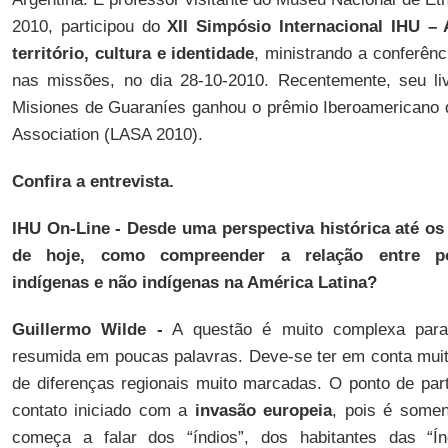
2010, participou do
XII Simpósio Internacional IHU – 
território, cultura e identidade
, ministrando a conferênci
nas missões, no dia 28-10-2010. Recentemente, seu liv
Misiones de Guaraníes ganhou o prêmio Iberoamericano d
Association (LASA 2010).
Confira a entrevista.
IHU On-Line - Desde uma perspectiva histórica até os
de hoje, como compreender a relação entre p
indígenas e não indígenas na América Latina?
Guillermo Wilde -
A questão é muito complexa para
resumida em poucas palavras. Deve-se ter em conta mu
de diferenças regionais muito marcadas. O ponto de pa
contato iniciado com a
invasão europeia
, pois é somen
começa a falar dos “índios”, dos habitantes das “Í