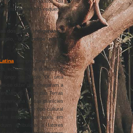
dos efeitos imediatos da
s que escapavam do esquema
ras dos povos indígenas na
mplo, dos índios norte-
Latina
sempre foram muito
co, econômico e político). A
ao longo do século XX, uma
de-se dizer que chegaram a
renciam os povos das Terras
oamericana ou das planícies
imilitudes de tipo cultural
ente entre si, as quais, em
oram atribuídas a fatores