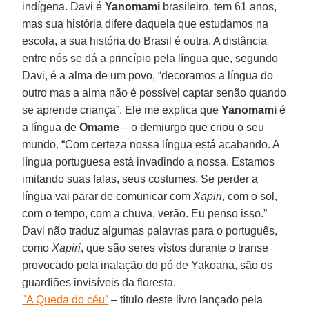
indígena. Davi é
Yanomami
brasileiro, tem 61 anos,
mas sua história difere daquela que estudamos na
escola, a sua história do Brasil é outra. A distância
entre nós se dá a princípio pela língua que, segundo
Davi, é a alma de um povo, “decoramos a língua do
outro mas a alma não é possível captar senão quando
se aprende criança”. Ele me explica que
Yanomami
é
a língua de
Omame
– o demiurgo que criou o seu
mundo. “Com certeza nossa língua está acabando. A
língua portuguesa está invadindo a nossa. Estamos
imitando suas falas, seus costumes. Se perder a
língua vai parar de comunicar com
Xapiri
, com o sol,
com o tempo, com a chuva, verão. Eu penso isso.”
Davi não traduz algumas palavras para o português,
como
Xapiri
, que são seres vistos durante o transe
provocado pela inalação do pó de Yakoana, são os
guardiões invisíveis da floresta.
"A Queda do céu”
– título deste livro lançado pela