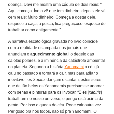
doença. Davi me mostra uma cédula de dois reais: “
Aqui começa. Índio vê que tem dinheiro, depois ele vê
cem reais: Muito dinheiro! Começa a gostar dele,
esquece a caça, a pesca, fica preguiçoso, esquece de
trabalhar como antigamente.”
A narrativa escatológica gravada no livro coincide
com a realidade estampada nos jornais que
anunciam o
aquecimento global
, o degelo das
calotas polares, e a iminência da catástrofe ambiental
no planeta. Segundo a história
Yanomami
o céu já
caiu no passado e tornará a cair, mas para adiar o
inevitável, os
Xapiris
dançam e cantam, estes seres
que de tão belos os Yanomamis precisam se adornar
com penas e pinturas para os invocar. “Eles [
xapiris
]
trabalham no nosso universo, o perigo está acima da
gente. Por isso a queda do céu. Pode cair outra vez.
Perigoso pra nós todos, não só pra Yanomami. O