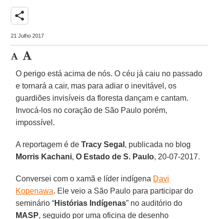
share
21 Julho 2017
O perigo está acima de nós. O céu já caiu no passado
e tornará a cair, mas para adiar o inevitável, os
guardiões invisíveis da floresta dançam e cantam.
Invocá-los no coração de São Paulo porém,
impossível.
A reportagem é de
Tracy Segal
, publicada no blog
Morris Kachani
,
O Estado de S. Paulo
, 20-07-2017.
Conversei com o xamã e líder indígena
Davi
Kopenawa
. Ele veio a São Paulo para participar do
seminário “
Histórias Indígenas
” no auditório do
MASP
, seguido por uma oficina de desenho