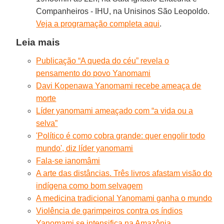
Companheiros - IHU, na Unisinos São Leopoldo.
Veja a programação completa aqui
.
Leia mais
Publicação “A queda do céu” revela o
pensamento do povo Yanomami
Davi Kopenawa Yanomami recebe ameaça de
morte
Líder yanomami ameaçado com “a vida ou a
selva”
'Político é como cobra grande: quer engolir todo
mundo', diz líder yanomami
Fala-se ianomâmi
A arte das distâncias. Três livros afastam visão do
indígena como bom selvagem
A medicina tradicional Yanomami ganha o mundo
Violência de garimpeiros contra os índios
Yanomami se intensifica na Amazônia