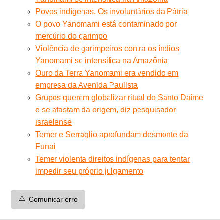
Povos indígenas. Os involuntários da Pátria
O povo Yanomami está contaminado por
mercúrio do garimpo
Violência de garimpeiros contra os índios
Yanomami se intensifica na Amazônia
Ouro da Terra Yanomami era vendido em
empresa da Avenida Paulista
Grupos querem globalizar ritual do Santo Daime
e se afastam da origem, diz pesquisador
israelense
Temer e Serraglio aprofundam desmonte da
Funai
Temer violenta direitos indígenas para tentar
impedir seu próprio julgamento
⚠️
Comunicar erro