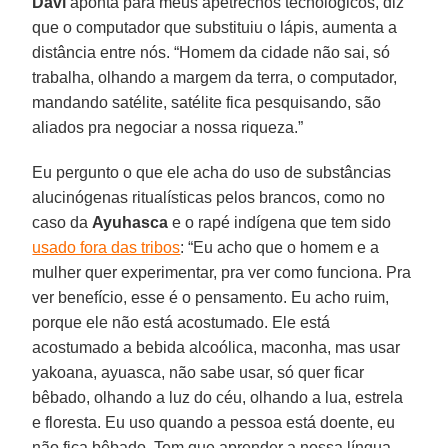
Davi
aponta para meus apetrechos tecnológicos, diz
que o computador que substituiu o lápis, aumenta a
distância entre nós. “Homem da cidade não sai, só
trabalha, olhando a margem da terra, o computador,
mandando satélite, satélite fica pesquisando, são
aliados pra negociar a nossa riqueza.”
Eu pergunto o que ele acha do uso de substâncias
alucinógenas ritualísticas pelos brancos, como no
caso da
Ayuhasca
e o rapé indígena que tem sido
usado fora das tribos
: “Eu acho que o homem e a
mulher quer experimentar, pra ver como funciona. Pra
ver benefício, esse é o pensamento. Eu acho ruim,
porque ele não está acostumado. Ele está
acostumado a bebida alcoólica, maconha, mas usar
yakoana, ayuasca, não sabe usar, só quer ficar
bêbado, olhando a luz do céu, olhando a lua, estrela
e floresta. Eu uso quando a pessoa está doente, eu
não fica bêbado. Tem que aprender a nossa língua