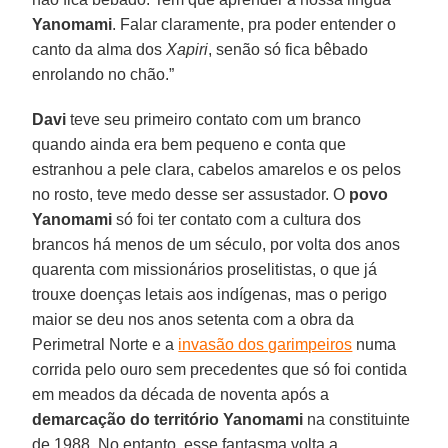
Yanomami
. Falar claramente, pra poder entender o
canto da alma dos
Xapiri
, senão só fica bêbado
enrolando no chão.”
Davi
teve seu primeiro contato com um branco
quando ainda era bem pequeno e conta que
estranhou a pele clara, cabelos amarelos e os pelos
no rosto, teve medo desse ser assustador. O
povo
Yanomami
só foi ter contato com a cultura dos
brancos há menos de um século, por volta dos anos
quarenta com missionários proselitistas, o que já
trouxe doenças letais aos indígenas, mas o perigo
maior se deu nos anos setenta com a obra da
Perimetral Norte e a
invasão dos garimpeiros
numa
corrida pelo ouro sem precedentes que só foi contida
em meados da década de noventa após a
demarcação do território Yanomami
na constituinte
de 1988. No entanto, esse fantasma volta a