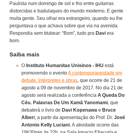
Paulista num domingo de sol e frio entre guitarras
distorcidas e badulaques do mundo moderno. E gente
muita gente. Seu olhar era estrangeiro, quando eu lhe
perguntava o que achava sobre que via na avenida.
Respondia sem titubear: “Bom”, tudo pra
Davi
era
bom.
Saiba mais
O
Instituto Humanitas Unisinos - IHU
está
promovendo o evento
A contemporaneidade em
debate. Intérpretes e obras
, que ocorre de 21 de
agosto a 09 de novembro de 2017. No dia 21 de
agosto será realizada a conferência
A Queda Do
Céu. Palavras De Um Xamã Yanomami
, que
debaterá o livro de
Davi Kopenawa
e
Bruce
Alber
t, a partir da apresentação do Prof. Dr.
José
Antonio Kelly Luciani
. A atividade ocorre das
19h30min às 22h, na Sala Ignacio Ellacuría e