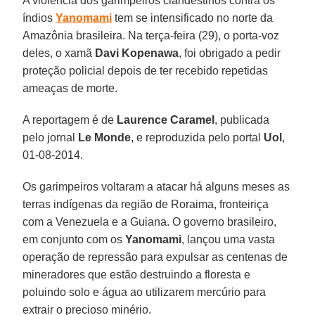
A violência dos garimpeiros clandestinos contra os
índios
Yanomami
tem se intensificado no norte da
Amazônia brasileira. Na terça-feira (29), o porta-voz
deles, o xamã
Davi Kopenawa
, foi obrigado a pedir
proteção policial depois de ter recebido repetidas
ameaças de morte.
A reportagem é de
Laurence Caramel
, publicada
pelo jornal
Le Monde
, e reproduzida pelo portal
Uol
,
01-08-2014.
Os garimpeiros voltaram a atacar há alguns meses as
terras indígenas da região de Roraima, fronteiriça
com a Venezuela e a Guiana. O governo brasileiro,
em conjunto com os
Yanomami
, lançou uma vasta
operação de repressão para expulsar as centenas de
mineradores que estão destruindo a floresta e
poluindo solo e água ao utilizarem mercúrio para
extrair o precioso minério.